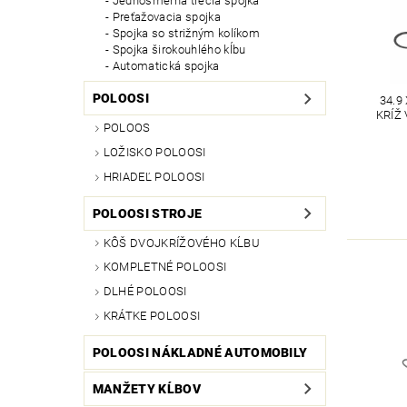
Jednosmerná trecia spojka
Preťažovacia spojka
Spojka so strižným kolíkom
Spojka širokouhlého kĺbu
Automatická spojka
POLOOSI
34.9
KRÍŽ 
POLOOS
LOŽISKO POLOOSI
HRIADEĽ POLOOSI
POLOOSI STROJE
KÔŠ DVOJKRÍŽOVÉHO KĹBU
KOMPLETNÉ POLOOSI
DLHÉ POLOOSI
KRÁTKE POLOOSI
POLOOSI NÁKLADNÉ AUTOMOBILY
MANŽETY KĹBOV