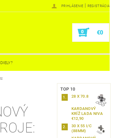
|
PRIHLÁSENIE
REGISTRÁCIA
0
€0
DIELY?
tz
TOP 10
28 X 70.8
NOVÝ
KARDANOVÝ
KRÍŽ LADA NIVA
€12,90
ROJE:
30 X 55 I/C
(88MM)