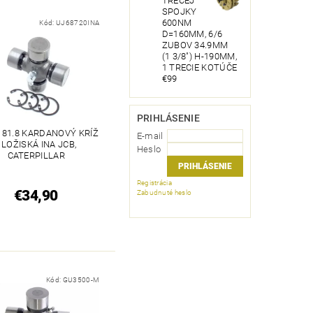
TRECEJ
SPOJKY
600NM
Kód:
UJ68720INA
D=160MM, 6/6
ZUBOV 34.9MM
(1 3/8") H-190MM,
1 TRECIE KOTÚČE
€99
PRIHLÁSENIE
X 81.8 KARDANOVÝ KRÍŽ
E-mail
- LOŽISKÁ INA JCB,
Heslo
CATERPILLAR
Registrácia
€34,90
Zabudnuté heslo
Kód:
GU3500-M