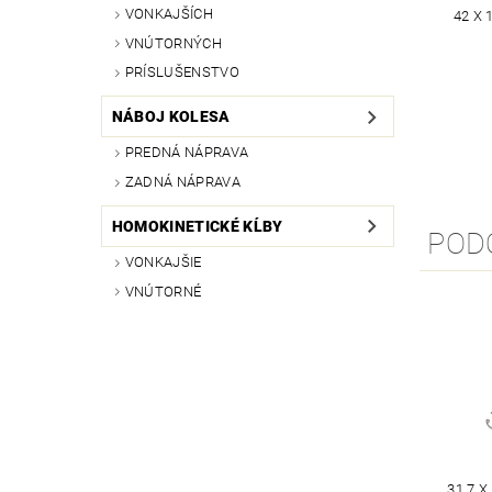
VONKAJŠÍCH
42 X
VNÚTORNÝCH
PRÍSLUŠENSTVO
NÁBOJ KOLESA
PREDNÁ NÁPRAVA
ZADNÁ NÁPRAVA
HOMOKINETICKÉ KĹBY
POD
VONKAJŠIE
VNÚTORNÉ
31.7 