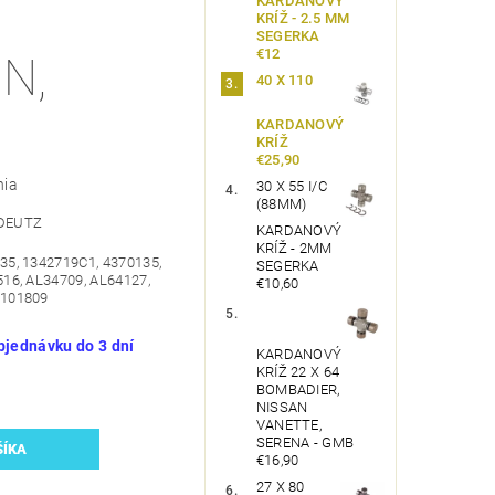
KARDANOVÝ
KRÍŽ - 2.5 MM
SEGERKA
€12
N,
40 X 110
KARDANOVÝ
KRÍŽ
€25,90
nia
30 X 55 I/C
(88MM)
 DEUTZ
KARDANOVÝ
KRÍŽ - 2MM
35, 1342719C1, 4370135,
SEGERKA
16, AL34709, AL64127,
€10,60
L101809
bjednávku do 3 dní
KARDANOVÝ
KRÍŽ 22 X 64
BOMBADIER,
NISSAN
VANETTE,
SERENA - GMB
€16,90
27 X 80