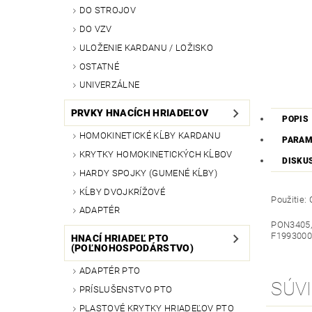
DO STROJOV
DO VZV
ULOŽENIE KARDANU / LOŽISKO
OSTATNÉ
UNIVERZÁLNE
PRVKY HNACÍCH HRIADEĽOV
POPIS
HOMOKINETICKÉ KĹBY KARDANU
PARAM
KRYTKY HOMOKINETICKÝCH KĹBOV
DISKU
HARDY SPOJKY (GUMENÉ KĹBY)
KĹBY DVOJKRÍŽOVÉ
Použitie:
ADAPTÉR
PON3405
F1993000
HNACÍ HRIADEĽ PTO
(POĽNOHOSPODÁRSTVO)
ADAPTÉR PTO
SÚVI
PRÍSLUŠENSTVO PTO
PLASTOVÉ KRYTKY HRIADEĽOV PTO