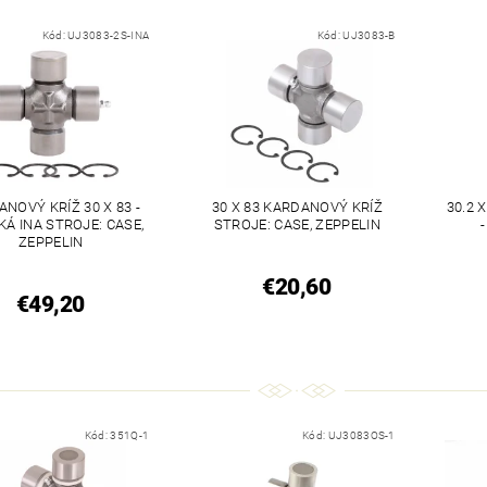
Kód:
UJ3083-2S-INA
Kód:
UJ3083-B
NOVÝ KRÍŽ 30 X 83 -
30 X 83 KARDANOVÝ KRÍŽ
30.2 
KÁ INA STROJE: CASE,
STROJE: CASE, ZEPPELIN
ZEPPELIN
€20,60
€49,20
Kód:
351Q-1
Kód:
UJ3083OS-1