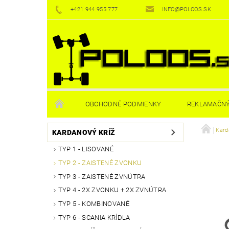
+421 944 955 777
INFO@POLOOS.SK
OBCHODNÉ PODMIENKY
REKLAMAČNÝ
Kard
KARDANOVÝ KRÍŽ
TYP 1 - LISOVANÉ
TYP 2 - ZAISTENÉ ZVONKU
TYP 3 - ZAISTENÉ ZVNÚTRA
TYP 4 - 2X ZVONKU + 2X ZVNÚTRA
TYP 5 - KOMBINOVANÉ
TYP 6 - SCANIA KRÍDLA