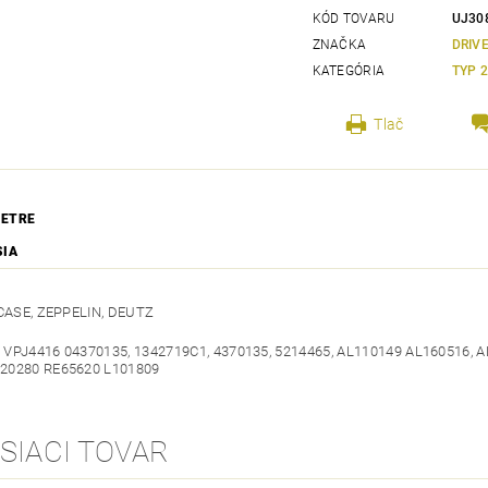
KÓD TOVARU
UJ30
ZNAČKA
DRIV
KATEGÓRIA
TYP 
Tlač
ETRE
SIA
 CASE, ZEPPELIN, DEUTZ
,
VPJ4416 04370135, 1342719C1, 4370135, 5214465, AL110149 AL160516, A
20280 RE65620 L101809
SIACI TOVAR