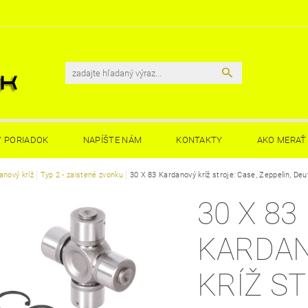
 PORIADOK
NAPÍŠTE NÁM
KONTAKTY
AKO MERAŤ 
anový kríž
Typ 2 - zaistené zvonku
30 X 83 Kardanový kríž stroje: Case, Zeppelin, Deu
30 X 83
KARDA
KRÍŽ ST