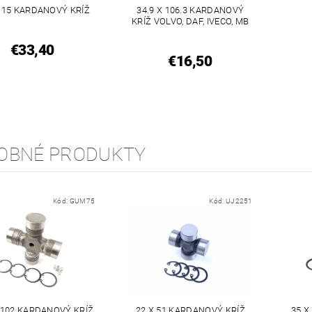
 115 KARDANOVÝ KRÍŽ
34.9 X 106.3 KARDANOVÝ
KRÍŽ VOLVO, DAF, IVECO, MB
€33,40
€16,50
OBNÉ PRODUKTY
Kód:
GUM75
Kód:
UJ2251
X 102 KARDANOVÝ KRÍŽ
22 X 51 KARDANOVÝ KRÍŽ
35 X