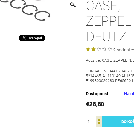
CASE,
ZEPPELI
DEUTZ
2 hodnote
Použitie: CASE, ZEPPELIN,
PON3405,
VPJ4416 043701
5214465, AL110149 AL1605
F199300020280 RE65620 
Dostupnosť
Na o
€28,80