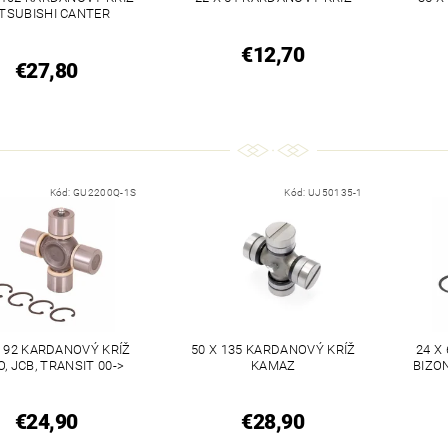
TSUBISHI CANTER
€12,70
€27,80
Kód:
GU2200Q-1S
Kód:
UJ50135-1
X 92 KARDANOVÝ KRÍŽ
50 X 135 KARDANOVÝ KRÍŽ
24 X
O, JCB, TRANSIT 00->
KAMAZ
BIZO
€24,90
€28,90