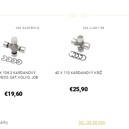
Kód:
GU2050N-Q
Kód:
UJ40110E
 X 106.3 KARDANOVÝ
40 X 110 KARDANOVÝ KRÍŽ
VECO, CAT, VOLVO, JCB
€25,90
€19,60
šálky
30 - 30.99 mm