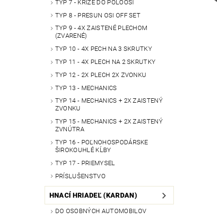
TYP 7 - KRÍŽE DO POLOOSÍ
TYP 8 - PRESUN OSI OFF SET
TYP 9 - 4X ZAISTENÉ PLECHOM
(ZVARENÉ)
TYP 10 - 4X PECH NA 3 SKRUTKY
TYP 11 - 4X PLECH NA 2 SKRUTKY
TYP 12 - 2X PLECH 2X ZVONKU
TYP 13 - MECHANICS
TYP 14 - MECHANICS + 2X ZAISTENÝ
ZVONKU
TYP 15 - MECHANICS + 2X ZAISTENÝ
ZVNÚTRA
TYP 16 - POĽNOHOSPODÁRSKE
ŠIROKOUHLÉ KĹBY
TYP 17 - PRIEMYSEL
PRÍSLUŠENSTVO
HNACÍ HRIADEĽ (KARDAN)
DO OSOBNÝCH AUTOMOBILOV