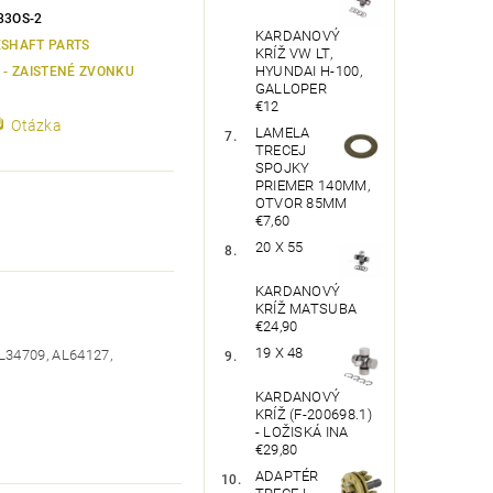
83OS-2
KARDANOVÝ
ESHAFT PARTS
KRÍŽ VW LT,
HYUNDAI H-100,
2 - ZAISTENÉ ZVONKU
GALLOPER
€12
Otázka
LAMELA
TRECEJ
SPOJKY
PRIEMER 140MM,
OTVOR 85MM
€7,60
20 X 55
KARDANOVÝ
KRÍŽ MATSUBA
€24,90
19 X 48
L34709, AL64127,
KARDANOVÝ
KRÍŽ (F-200698.1)
- LOŽISKÁ INA
€29,80
ADAPTÉR