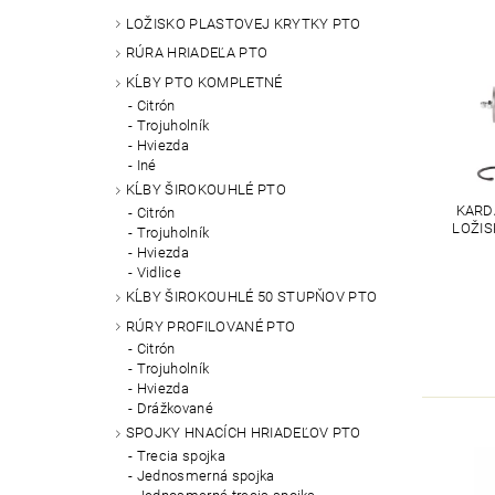
LOŽISKO PLASTOVEJ KRYTKY PTO
RÚRA HRIADEĽA PTO
KĹBY PTO KOMPLETNÉ
Citrón
Trojuholník
Hviezda
Iné
KĹBY ŠIROKOUHLÉ PTO
KARDA
Citrón
LOŽIS
Trojuholník
Hviezda
Vidlice
KĹBY ŠIROKOUHLÉ 50 STUPŇOV PTO
RÚRY PROFILOVANÉ PTO
Citrón
Trojuholník
Hviezda
Drážkované
SPOJKY HNACÍCH HRIADEĽOV PTO
Trecia spojka
Jednosmerná spojka