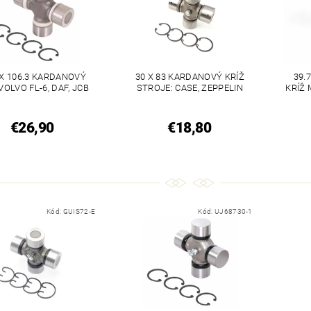
 X 106.3 KARDANOVÝ
30 X 83 KARDANOVÝ KRÍŽ
39.
VOLVO FL-6, DAF, JCB
STROJE: CASE, ZEPPELIN
KRÍŽ
€26,90
€18,80
Kód:
GUIS72-E
Kód:
UJ68730-1