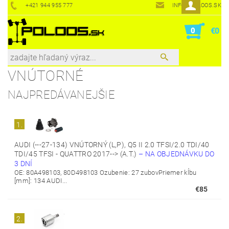
+421 944 955 777
INFO@POLOOS.SK
0
€0
VNÚTORNÉ
NAJPREDÁVANEJŠIE
1.
AUDI (---27-134) VNÚTORNÝ (L,P), Q5 II 2.0 TFSI/2.0 TDI/40
TDI/45 TFSI - QUATTRO 2017--> (A.T.)
–
NA OBJEDNÁVKU DO
3 DNÍ
OE: 80A498103, 80D498103 Ozubenie: 27 zubovPriemer kĺbu
[mm]: 134 AUDI...
€85
2.