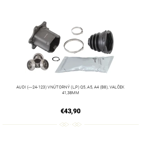
AUDI (---24-123) VNÚTORNÝ (L,P) Q5, A5, A4 (B8), VALČEK
41,38MM
€43,90