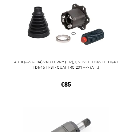
AUDI (---27-134) VNÚTORNÝ (L,P), Q5 II 2.0 TFSI/2.0 TDI/40
TDI/45 TFSI - QUATTRO 2017--> (A.T.)
€85