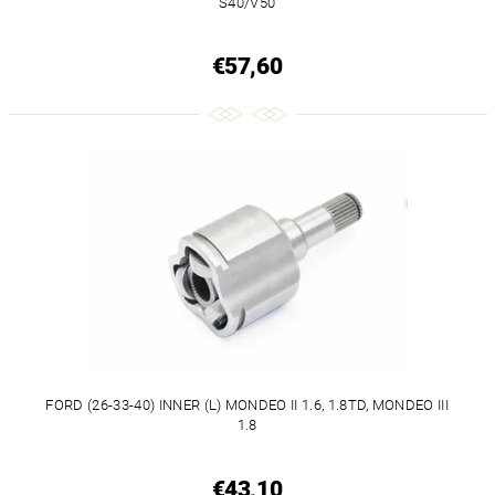
S40/V50
€57,60
FORD (26-33-40) INNER (L) MONDEO II 1.6, 1.8TD, MONDEO III
1.8
€43,10