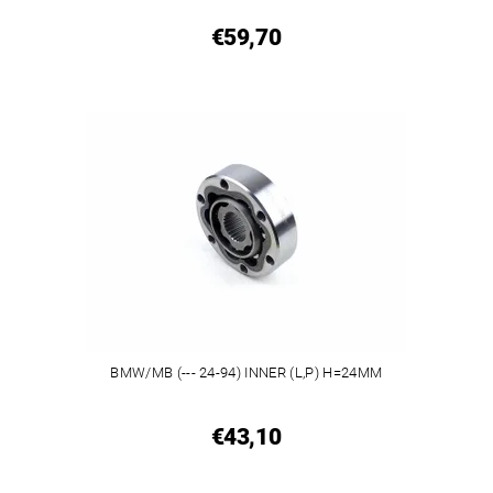
€59,70
BMW/MB (--- 24-94) INNER (L,P) H=24MM
€43,10