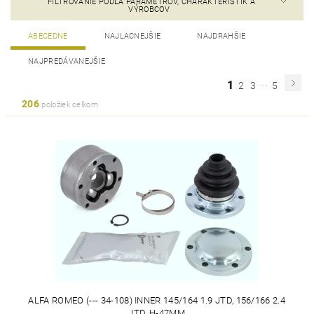
FILTROVANIE PODĽA PARAMETROV, CHARAKTERISTÍK A
VÝROBCOV
ABECEDNE
NAJLACNEJŠIE
NAJDRAHŠIE
NAJPREDÁVANEJŠIE
...
1
2
3
5
206
položiek celkom
ALFA ROMEO (--- 34-108) INNER 145/164 1.9 JTD, 156/166 2.4
JTD, H-47MM