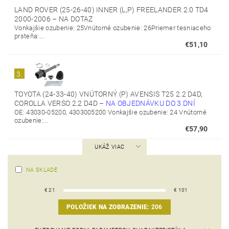
LAND ROVER (25-26-40) INNER (L,P) FREELANDER 2.0 TD4
2000-2006
–
NA DOTAZ
Vonkajšie ozubenie: 25Vnútorné ozubenie: 26Priemer tesniaceho
prsteňa:...
€51,10
3.
TOYOTA (24-33-40) VNÚTORNÝ (P) AVENSIS T25 2.2 D4D,
COROLLA VERSO 2.2 D4D
–
NA OBJEDNÁVKU DO 3 DNÍ
OE: 43030-05200, 4303005200 Vonkajšie ozubenie: 24 Vnútorné
ozubenie:...
€57,90
UKÁŽ VIAC
NA SKLADE
€
21
€
101
POLOŽIEK NA ZOBRAZENIE:
206