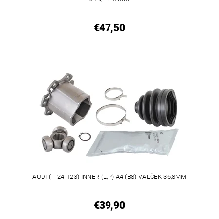
€47,50
AUDI (---24-123) INNER (L,P) A4 (B8) VALČEK 36,8MM
€39,90