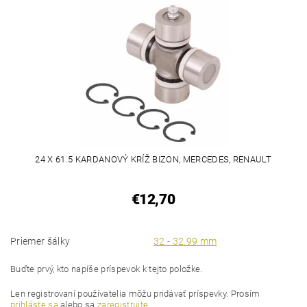
24 X 61.5 KARDANOVÝ KRÍŽ BIZON, MERCEDES, RENAULT
€12,70
Priemer šálky
32 - 32.99 mm
Buďte prvý, kto napíše príspevok k tejto položke.
Len registrovaní používatelia môžu pridávať príspevky. Prosím
prihláste sa
alebo sa
zaregistrujte
.