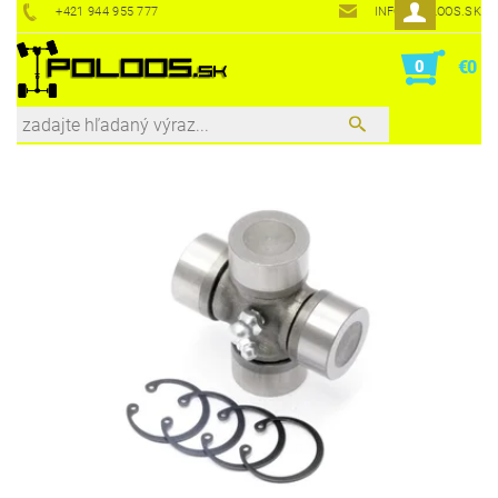
+421 944 955 777
INFO@POLOOS.SK
0
€0