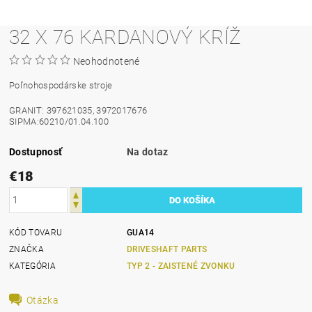
32 X 76 KARDANOVÝ KRÍŽ
Neohodnotené
Poľnohospodárske stroje
GRANIT: 397621035, 3972017676
SIPMA:60210/01.04.100
Dostupnosť
Na dotaz
€18
KÓD TOVARU
GUA14
ZNAČKA
DRIVESHAFT PARTS
KATEGÓRIA
TYP 2 - ZAISTENÉ ZVONKU
Otázka