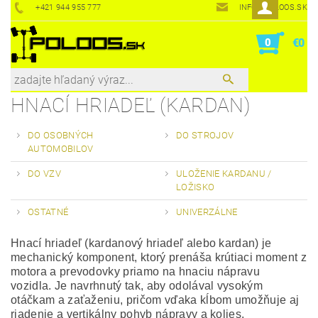
+421 944 955 777
INFO@POLOOS.SK
0
€0
HNACÍ HRIADEĽ (KARDAN)
DO OSOBNÝCH
DO STROJOV
AUTOMOBILOV
DO VZV
ULOŽENIE KARDANU /
LOŽISKO
OSTATNÉ
UNIVERZÁLNE
Hnací hriadeľ (kardanový hriadeľ alebo kardan) je
mechanický komponent, ktorý prenáša krútiaci moment z
motora a prevodovky priamo na hnaciu nápravu
vozidla. Je navrhnutý tak, aby odolával vysokým
otáčkam a zaťaženiu, pričom vďaka kĺbom umožňuje aj
riadenie a vertikálny pohyb nápravy a kolies.