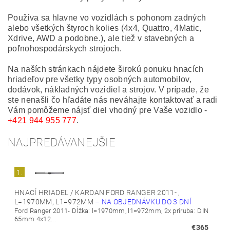
Používa sa hlavne vo vozidlách s pohonom zadných
alebo všetkých štyroch kolies (4x4, Quattro, 4Matic,
Xdrive, AWD a podobne.), ale tiež v stavebných a
poľnohospodárskych strojoch.
Na naších stránkach nájdete širokú ponuku hnacích
hriadeľov pre všetky typy osobných automobilov,
dodávok, nákladných vozidiel a strojov. V prípade, že
ste nenašli čo hľadáte nás neváhajte kontaktovať a radi
Vám pomôžeme nájsť diel vhodný pre Vaše vozidlo -
+421 944 955 777
.
NAJPREDÁVANEJŠIE
1.
HNACÍ HRIADEĽ / KARDAN FORD RANGER 2011- ,
L=1970MM, L1=972MM
–
NA OBJEDNÁVKU DO 3 DNÍ
Ford Ranger 2011- Dĺžka: l=1970mm, l1=972mm, 2x príruba: DIN
65mm 4x12...
€365