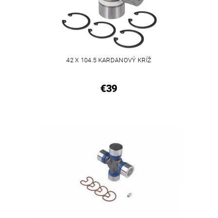
42 X 104.5 KARDANOVÝ KRÍŽ
€39