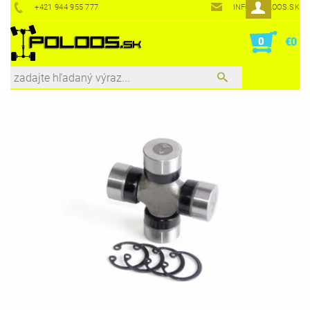
+421 944 955 777
INFO@POLOOS.SK
0
€0