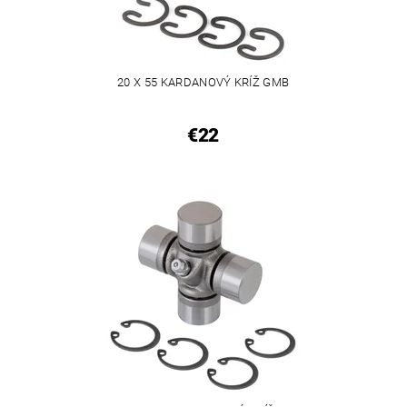
20 X 55 KARDANOVÝ KRÍŽ GMB
€22