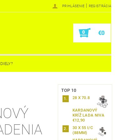
|
PRIHLÁSENIE
REGISTRÁCIA
0
€0
DIELY?
TOP 10
28 X 70.8
NOVÝ
KARDANOVÝ
KRÍŽ LADA NIVA
€12,90
ADENIA
30 X 55 I/C
(88MM)