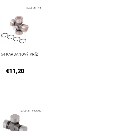
Kód:
GUA3
X 54 KARDANOVÝ KRÍŽ
€11,20
Kód:
GU7800N