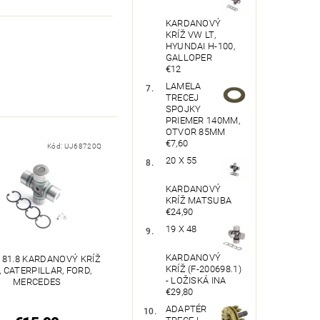
KARDANOVÝ
KRÍŽ VW LT,
HYUNDAI H-100,
GALLOPER
€12
LAMELA
TRECEJ
SPOJKY
PRIEMER 140MM,
OTVOR 85MM
€7,60
Kód:
UJ68720Q
20 X 55
KARDANOVÝ
KRÍŽ MATSUBA
€24,90
19 X 48
KARDANOVÝ
X 81.8 KARDANOVÝ KRÍŽ
KRÍŽ (F-200698.1)
, CATERPILLAR, FORD,
- LOŽISKÁ INA
MERCEDES
€29,80
ADAPTÉR