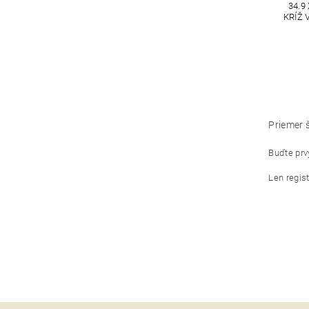
34.9
KRÍŽ 
Priemer 
Buďte prvý
Len regis