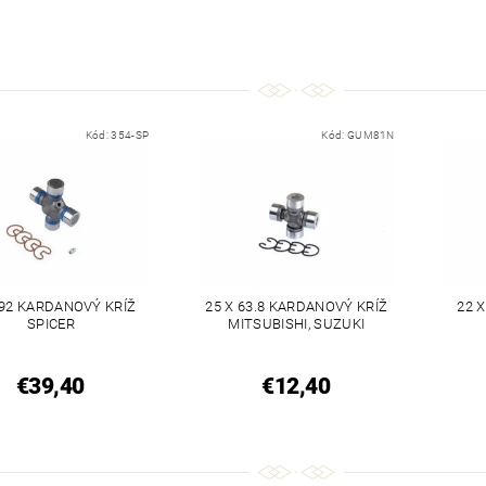
Kód:
354-SP
Kód:
GUM81N
 92 KARDANOVÝ KRÍŽ
25 X 63.8 KARDANOVÝ KRÍŽ
22 
SPICER
MITSUBISHI, SUZUKI
€39,40
€12,40