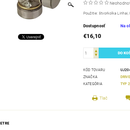
Neohodno
Použitie: štvorkolka Linhai,
Dostupnosť
Na o
€16,10
KÓD TOVARU
UJ20
ZNAČKA
DRIV
KATEGÓRIA
TYP 
Tlač
ETRE