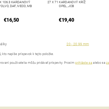
 X 106.3 KARDANOVÝ
27 X 71 KARDANOVÝ KRÍŽ
VOLVO, DAF, IVECO, MB
OPEL, JCB
€16,50
€19,40
šálky
20 - 20.99 mm
, kto napíše príspevok k tejto položke.
trovaní používatelia môžu pridávať príspevky. Prosím
prihláste sa
alebo sa
za