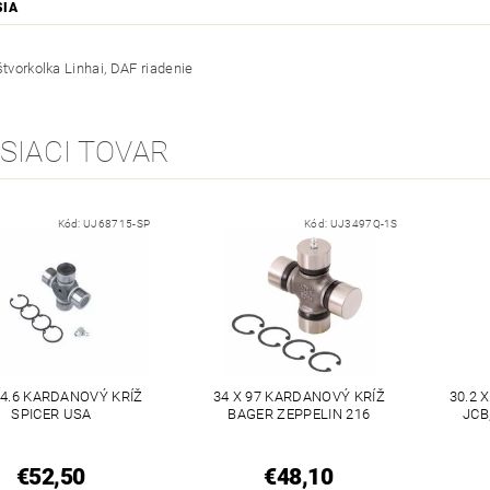
SIA
štvorkolka Linhai, DAF riadenie
SIACI TOVAR
Kód:
UJ68715-SP
Kód:
UJ3497Q-1S
74.6 KARDANOVÝ KRÍŽ
34 X 97 KARDANOVÝ KRÍŽ
30.2 
SPICER USA
BAGER ZEPPELIN 216
JCB
€52,50
€48,10