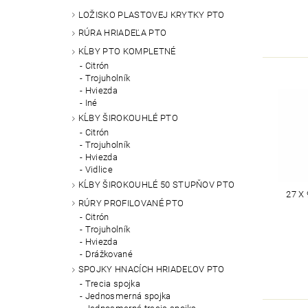
LOŽISKO PLASTOVEJ KRYTKY PTO
RÚRA HRIADEĽA PTO
KĹBY PTO KOMPLETNÉ
Citrón
Trojuholník
Hviezda
Iné
KĹBY ŠIROKOUHLÉ PTO
Citrón
Trojuholník
Hviezda
Vidlice
KĹBY ŠIROKOUHLÉ 50 STUPŇOV PTO
27 X
RÚRY PROFILOVANÉ PTO
Citrón
Trojuholník
Hviezda
Drážkované
SPOJKY HNACÍCH HRIADEĽOV PTO
Trecia spojka
Jednosmerná spojka