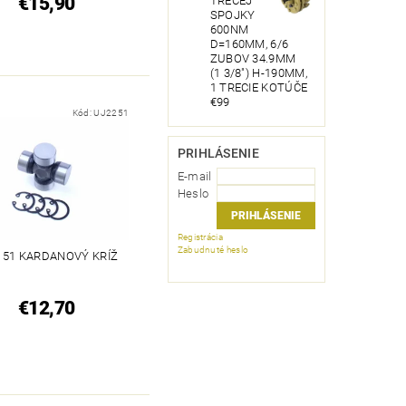
€15,90
TRECEJ
SPOJKY
600NM
D=160MM, 6/6
ZUBOV 34.9MM
(1 3/8") H-190MM,
1 TRECIE KOTÚČE
€99
Kód:
UJ2251
PRIHLÁSENIE
E-mail
Heslo
Registrácia
Zabudnuté heslo
X 51 KARDANOVÝ KRÍŽ
€12,70