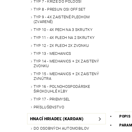
TYP 7 - KRÍŽE DO POLOOSÍ
TYP 8 - PRESUN OSI OFF SET
TYP 9 - 4X ZAISTENÉ PLECHOM
(ZVARENÉ)
TYP 10 - 4X PECH NA 3 SKRUTKY
TYP 11 - 4X PLECH NA 2 SKRUTKY
TYP 12 - 2X PLECH 2X ZVONKU
TYP 13 - MECHANICS
TYP 14 - MECHANICS + 2X ZAISTENÝ
ZVONKU
TYP 15 - MECHANICS + 2X ZAISTENÝ
ZVNÚTRA
TYP 16 - POĽNOHOSPODÁRSKE
ŠIROKOUHLÉ KĹBY
TYP 17 - PRIEMYSEL
PRÍSLUŠENSTVO
POPIS
HNACÍ HRIADEĽ (KARDAN)
PARAM
DO OSOBNÝCH AUTOMOBILOV