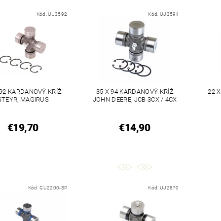
Kód:
UJ3592
Kód:
UJ3594
 92 KARDANOVÝ KRÍŽ
35 X 94 KARDANOVÝ KRÍŽ
22 
STEYR, MAGIRUS
JOHN DEERE, JCB 3CX / 4CX
€19,70
€14,90
Kód:
GU2200-SP
Kód:
UJ2870