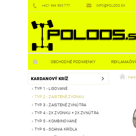
+421 944 955 777
INFO@POLOOS.SK
OBCHODNÉ PODMIENKY
REKLAMAČNÝ
Kard
KARDANOVÝ KRÍŽ
TYP 1 - LISOVANÉ
TYP 2 - ZAISTENÉ ZVONKU
TYP 3 - ZAISTENÉ ZVNÚTRA
TYP 4 - 2X ZVONKU + 2X ZVNÚTRA
TYP 5 - KOMBINOVANÉ
TYP 6 - SCANIA KRÍDLA