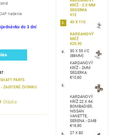
KARDANOVÝ
tené
KRÍŽ - 2.5 MM
SEGERKA
 DAF riadenie
€12
40 X 110
bjednávku do 3 dní
KARDANOVÝ
KRÍŽ
€25,90
30 X 55 I/C
(88MM)
KARDANOVÝ
KRÍŽ - 2MM
SEGERKA
47
€10,60
ESHAFT PARTS
2 - ZAISTENÉ ZVONKU
KARDANOVÝ
KRÍŽ 22 X 64
Otázka
BOMBADIER,
NISSAN
VANETTE,
SERENA - GMB
€16,90
27 X 80