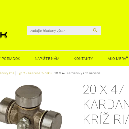
 PORIADOK
NAPÍŠTE NÁM
KONTAKTY
AKO MERAŤ 
anový kríž
Typ 2 - zaistené zvonku
20 X 47 Kardanový kríž riadenia
20 X 47
KARDA
KRÍŽ RI