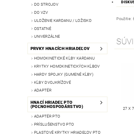
DISKU
DO STROJOV
DO VZV
Použitie: 
ULOŽENIE KARDANU / LOŽISKO
OSTATNÉ
UNIVERZÁLNE
SÚVI
PRVKY HNACÍCH HRIADEĽOV
HOMOKINETICKÉ KĹBY KARDANU
KRYTKY HOMOKINETICKÝCH KĹBOV
HARDY SPOJKY (GUMENÉ KĹBY)
KĹBY DVOJKRÍŽOVÉ
ADAPTÉR
HNACÍ HRIADEĽ PTO
(POĽNOHOSPODÁRSTVO)
27 X 
ADAPTÉR PTO
PRÍSLUŠENSTVO PTO
PLASTOVÉ KRYTKY HRIADEĽOV PTO