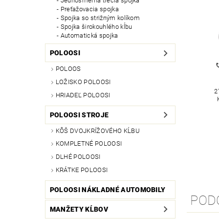
Jednosmerná trecia spojka
Preťažovacia spojka
Spojka so strižným kolíkom
Spojka širokouhlého kĺbu
Automatická spojka
POLOOSI
POLOOS
LOŽISKO POLOOSI
2
HRIADEĽ POLOOSI
POLOOSI STROJE
KÔŠ DVOJKRÍŽOVÉHO KĹBU
KOMPLETNÉ POLOOSI
DLHÉ POLOOSI
KRÁTKE POLOOSI
POLOOSI NÁKLADNÉ AUTOMOBILY
POD
MANŽETY KĹBOV