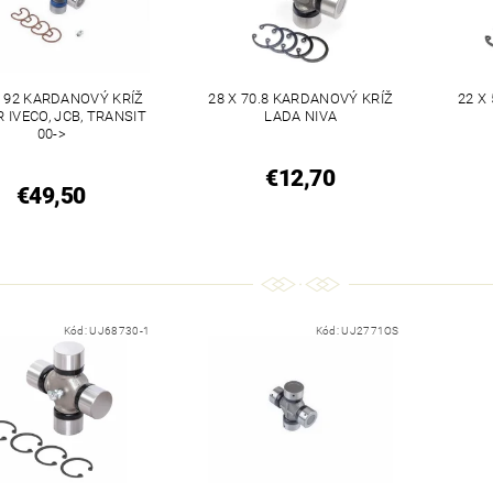
X 92 KARDANOVÝ KRÍŽ
28 X 70.8 KARDANOVÝ KRÍŽ
22 X
R IVECO, JCB, TRANSIT
LADA NIVA
00->
€12,70
€49,50
Kód:
UJ68730-1
Kód:
UJ2771OS