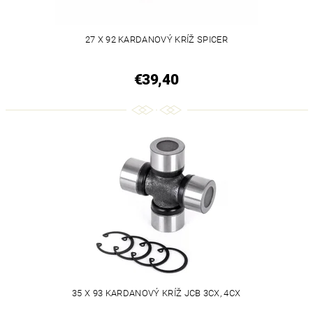
27 X 92 KARDANOVÝ KRÍŽ SPICER
€39,40
35 X 93 KARDANOVÝ KRÍŽ JCB 3CX, 4CX