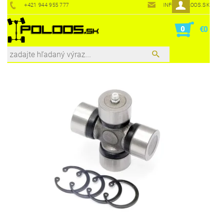
+421 944 955 777
INFO@POLOOS.SK
0
€0