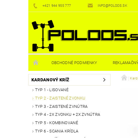
+421 944 955 777
INFO@POLOOS.SK
OBCHODNÉ PODMIENKY
REKLAMAČNÝ
Kard
KARDANOVÝ KRÍŽ
TYP 1 - LISOVANÉ
TYP 2 - ZAISTENÉ ZVONKU
TYP 3 - ZAISTENÉ ZVNÚTRA
TYP 4 - 2X ZVONKU + 2X ZVNÚTRA
TYP 5 - KOMBINOVANÉ
TYP 6 - SCANIA KRÍDLA