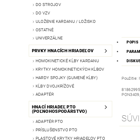
DO STROJOV
DO VZV
ULOŽENIE KARDANU / LOŽISKO
OSTATNÉ
UNIVERZÁLNE
POPIS
PRVKY HNACÍCH HRIADEĽOV
PARAM
HOMOKINETICKÉ KĹBY KARDANU
DISKU
KRYTKY HOMOKINETICKÝCH KĹBOV
HARDY SPOJKY (GUMENÉ KĹBY)
Použitie: 
KĹBY DVOJKRÍŽOVÉ
81862995
ADAPTÉR
PON3409,
HNACÍ HRIADEĽ PTO
(POĽNOHOSPODÁRSTVO)
SÚVI
ADAPTÉR PTO
PRÍSLUŠENSTVO PTO
PLASTOVÉ KRYTKY HRIADEĽOV PTO