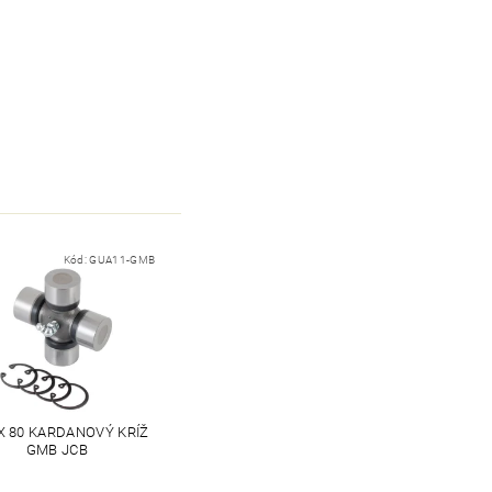
Kód:
GUA11-GMB
 X 80 KARDANOVÝ KRÍŽ
GMB JCB