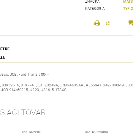
ZNAČKA
MATS
KATEGÓRIA
TYP 
Tlač
ETRE
SIA
Iveco, JCB, Ford Transit 00->
, 83959516, 8197741, E0TZ3249A, E7NN4635AA , AL55941, 3427330M91, 30
 JCB 914/60215, U220, U316, 5-178XS
SIACI TOVAR
Kód:
GU2200
Kód:
GU2200NB