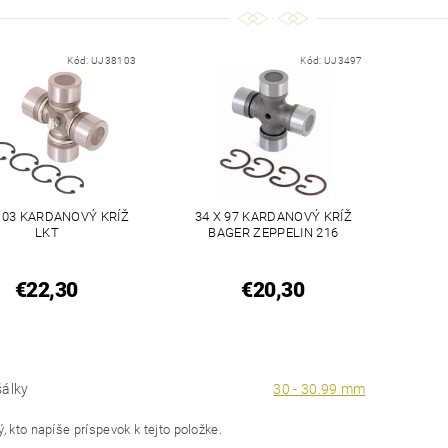
Kód:
UJ38103
Kód:
UJ3497
 103 KARDANOVÝ KRÍŽ
34 X 97 KARDANOVÝ KRÍŽ
LKT
BAGER ZEPPELIN 216
€22,30
€20,30
šálky
30 - 30.99 mm
, kto napíše príspevok k tejto položke.