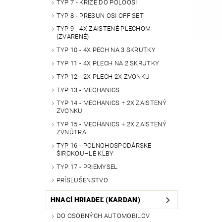
TYP 7 - KRÍŽE DO POLOOSÍ
TYP 8 - PRESUN OSI OFF SET
TYP 9 - 4X ZAISTENÉ PLECHOM
(ZVARENÉ)
TYP 10 - 4X PECH NA 3 SKRUTKY
TYP 11 - 4X PLECH NA 2 SKRUTKY
TYP 12 - 2X PLECH 2X ZVONKU
TYP 13 - MECHANICS
TYP 14 - MECHANICS + 2X ZAISTENÝ
ZVONKU
TYP 15 - MECHANICS + 2X ZAISTENÝ
ZVNÚTRA
TYP 16 - POĽNOHOSPODÁRSKE
ŠIROKOUHLÉ KĹBY
TYP 17 - PRIEMYSEL
PRÍSLUŠENSTVO
HNACÍ HRIADEĽ (KARDAN)
DO OSOBNÝCH AUTOMOBILOV