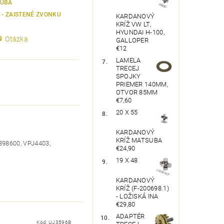
UBA
2 - ZAISTENÉ ZVONKU
KARDANOVÝ
KRÍŽ VW LT,
HYUNDAI H-100,
Otázka
GALLOPER
€12
LAMELA
TRECEJ
SPOJKY
PRIEMER 140MM,
OTVOR 85MM
€7,60
20 X 55
KARDANOVÝ
KRÍŽ MATSUBA
398600, VPJ4403,
€24,90
19 X 48
KARDANOVÝ
KRÍŽ (F-200698.1)
- LOŽISKÁ INA
€29,80
ADAPTÉR
Kód:
UJ3596B