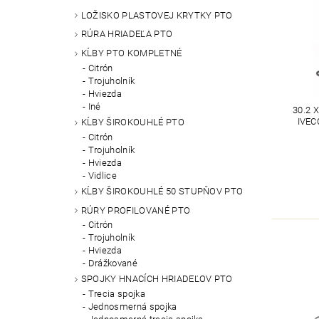
LOŽISKO PLASTOVEJ KRYTKY PTO
RÚRA HRIADEĽA PTO
KĹBY PTO KOMPLETNÉ
Citrón
Trojuholník
Hviezda
Iné
30.2 
IVEC
KĹBY ŠIROKOUHLÉ PTO
Citrón
Trojuholník
Hviezda
Vidlice
KĹBY ŠIROKOUHLÉ 50 STUPŇOV PTO
RÚRY PROFILOVANÉ PTO
Citrón
Trojuholník
Hviezda
Drážkované
SPOJKY HNACÍCH HRIADEĽOV PTO
Trecia spojka
Jednosmerná spojka