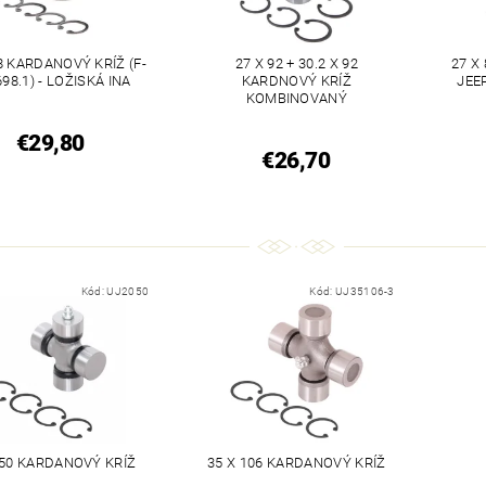
8 KARDANOVÝ KRÍŽ (F-
27 X 92 + 30.2 X 92
27 X
98.1) - LOŽISKÁ INA
KARDNOVÝ KRÍŽ
JEEP
KOMBINOVANÝ
€29,80
€26,70
Kód:
UJ2050
Kód:
UJ35106-3
 50 KARDANOVÝ KRÍŽ
35 X 106 KARDANOVÝ KRÍŽ