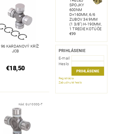
TRECEJ
SPOJKY
600NM
D=160MM, 6/6
ZUBOV 34.9MM
(1 3/8") H-190MM,
1 TRECIE KOTÚČE
€99
X 96 KARDANOVÝ KRÍŽ
PRIHLÁSENIE
JCB
E-mail
Heslo
€18,50
Registrácia
Zabudnuté heslo
Kód:
GU1000Q-T