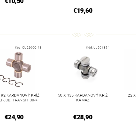
€10,50
€19,60
Kód:
GU2200Q-1S
Kód:
UJ50135-1
X 92 KARDANOVÝ KRÍŽ
50 X 135 KARDANOVÝ KRÍŽ
22 
O, JCB, TRANSIT 00->
KAMAZ
€24,90
€28,90