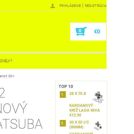
|
PRIHLÁSENIE
REGISTRÁCIA
0
€0
DIELY?
ansit 00->
TOP 10
2
28 X 70.8
NOVÝ
KARDANOVÝ
KRÍŽ LADA NIVA
€12,90
ATSUBA
30 X 55 I/C
(88MM)