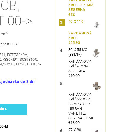
KARDANOVÝ
JCB,
KRÍŽ - 2.5 MM
SEGERKA
€12
 00->
40 X 110
KARDANOVÝ
tené
KRÍŽ
€25,90
ransit 00->
30 X 55 I/C
(88MM)
741, E0TZ3249A,
427330M91, 30398600,
KARDANOVÝ
/60215, U220, U316, 5-
KRÍŽ - 2MM
SEGERKA
€10,60
bjednávku do 3 dní
KARDANOVÝ
KRÍŽ 22 X 64
BOMBADIER,
NISSAN
VANETTE,
SERENA - GMB
€16,90
00-M
27 X 80