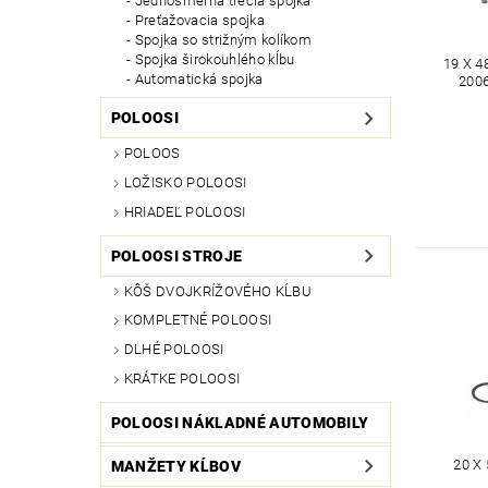
Jednosmerná trecia spojka
Preťažovacia spojka
Spojka so strižným kolíkom
Spojka širokouhlého kĺbu
19 X 4
Automatická spojka
2006
POLOOSI
POLOOS
LOŽISKO POLOOSI
HRIADEĽ POLOOSI
POLOOSI STROJE
KÔŠ DVOJKRÍŽOVÉHO KĹBU
KOMPLETNÉ POLOOSI
DLHÉ POLOOSI
KRÁTKE POLOOSI
POLOOSI NÁKLADNÉ AUTOMOBILY
20 X
MANŽETY KĹBOV