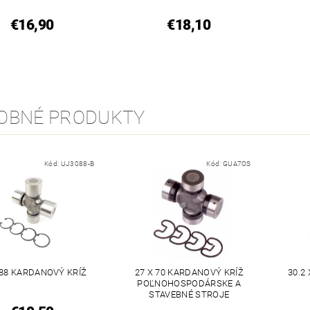
€16,90
€18,10
OBNÉ PRODUKTY
Kód:
UJ3088-B
Kód:
GUA7OS
 88 KARDANOVÝ KRÍŽ
27 X 70 KARDANOVÝ KRÍŽ
30.2
POĽNOHOSPODÁRSKE A
STAVEBNÉ STROJE