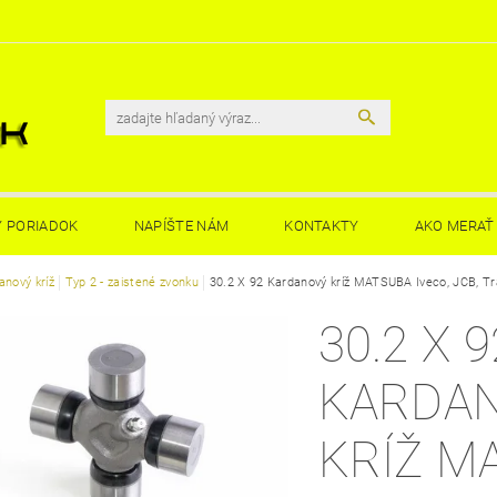
 PORIADOK
NAPÍŠTE NÁM
KONTAKTY
AKO MERAŤ 
anový kríž
Typ 2 - zaistené zvonku
30.2 X 92 Kardanový kríž MATSUBA Iveco, JCB, Tr
30.2 X 9
KARDA
KRÍŽ M