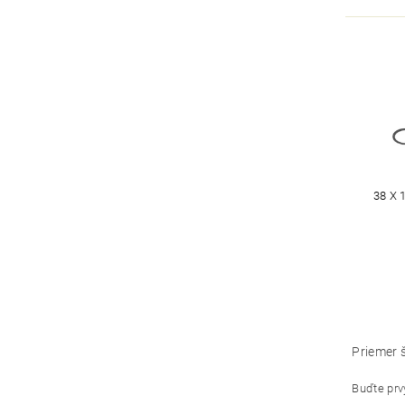
38 X
Priemer 
Buďte prvý