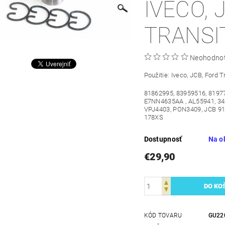
IVECO, 
TRANSIT
Neohodno
Použitie: Iveco, JCB, Ford T
81862995, 83959516, 8197
E7NN4635AA , AL55941, 3
VPJ4403, PON3409, JCB 914
178XS
Dostupnosť
Na o
€29,90
KÓD TOVARU
GU22