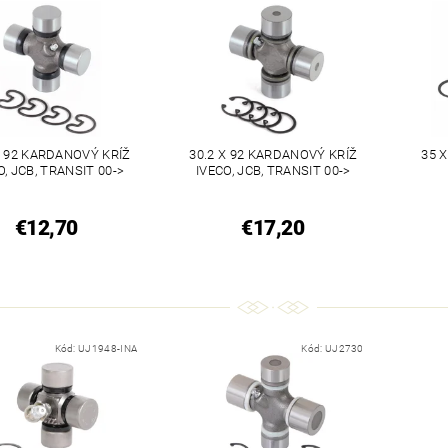
X 92 KARDANOVÝ KRÍŽ
30.2 X 92 KARDANOVÝ KRÍŽ
35 
O, JCB, TRANSIT 00->
IVECO, JCB, TRANSIT 00->
€12,70
€17,20
Kód:
UJ1948-INA
Kód:
UJ2730