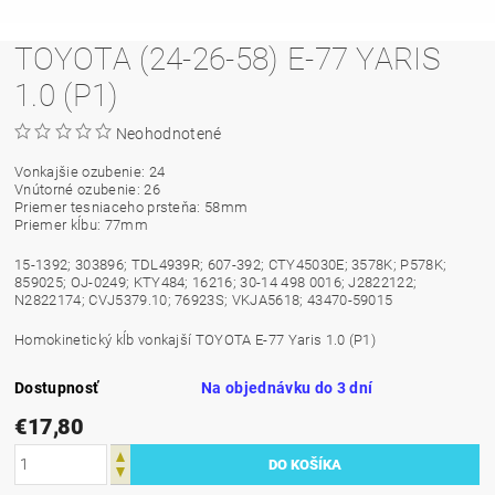
TOYOTA (24-26-58) E-77 YARIS
1.0 (P1)
Neohodnotené
Vonkajšie ozubenie: 24
Vnútorné ozubenie: 26
Priemer tesniaceho prsteňa: 58mm
Priemer kĺbu: 77mm
15-1392; 303896; TDL4939R; 607-392; CTY45030E; 3578K; P578K;
859025; OJ-0249; KTY484; 16216; 30-14 498 0016; J2822122;
N2822174; CVJ5379.10; 76923S; VKJA5618; 43470-59015
Homokinetický kĺb vonkajší TOYOTA E-77 Yaris 1.0 (P1)
Dostupnosť
Na objednávku do 3 dní
€17,80