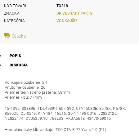
KÓD TOVARU
TO818
ZNAČKA
DRIVESHAFT PARTS
KATEGÓRIA
VONKAJŠIE
Otázka
POPIS
DISKUSIA
Vonkajšie ozubenie: 24
Vnútorné ozubenie: 26
Priemer tesniaceho prsteňa: 58mm
Priemer kĺbu: 77mm
15-1392; 303896; TDL4939R; 607-392; CTY45030E; 3578K; P578K;
859025; OJ-0249; KTY484; 16216; 30-14 498 0016; J2822122;
N2822174; CVJ5379.10; 76923S; VKJA5618; 43470-59015
Homokinetický kĺb vonkajší TOYOTA E-77 Yaris 1.0 (P1)