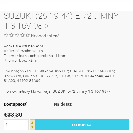
SUZUKI (26-19-44) E-72 JIMNY
1.3 16V 98->
Neohodnotené
Vonkajšie ozubenie: 26
Vnútorné ozubenie: 19
Priemer tesniaceho prsteňa: 44mm
Priemer kĺbu: 72mm
15-0459; 22-07051; 606-459; 859117; OJ-0701; 33-14 498 0015;
J2828025; CVJ5631.10; 77712; 21038; 21775; VKJA5640; 44101-
81A00; 44102-81A00
Homokinetický kĺb vonkajší SUZUKI E-72 Jimny 1.3 16V 98->
Dostupnosť
Na dotaz
€33,30