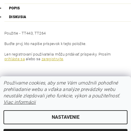
POPIS
DISKUSIA
Použitie - TT443, TT264
Buďte prvý, kto napíše príspevok k tejto položke.
Len registrovaní používatelia môžu pridávať príspevky. Prosím
prihláste sa
alebo sa
zaregistrujte
.
Používame cookies, aby sme Vám umožnili pohodlné
prehliadanie webu a vďaka analýze prevádzky webu
neustále zlepšovali jeho funkcie, výkon a použiteľnosť.
Viac informácii
© 2017 Poloos.sk
NASTAVENIE
Upraviť nastavenie cookies
2026 © POLOOS.sk, všetky práva vyhradené