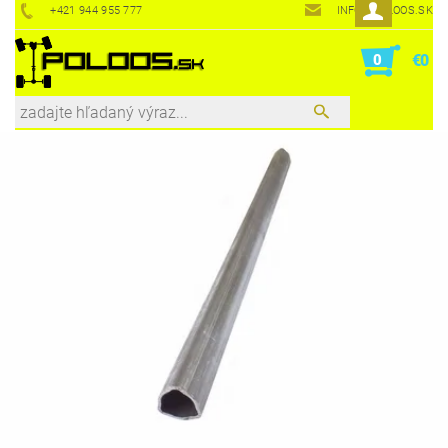
+421 944 955 777
INFO@POLOOS.SK
0
€0