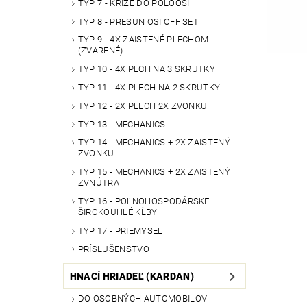
TYP 7 - KRÍŽE DO POLOOSÍ
TYP 8 - PRESUN OSI OFF SET
TYP 9 - 4X ZAISTENÉ PLECHOM
(ZVARENÉ)
TYP 10 - 4X PECH NA 3 SKRUTKY
TYP 11 - 4X PLECH NA 2 SKRUTKY
TYP 12 - 2X PLECH 2X ZVONKU
TYP 13 - MECHANICS
TYP 14 - MECHANICS + 2X ZAISTENÝ
ZVONKU
TYP 15 - MECHANICS + 2X ZAISTENÝ
ZVNÚTRA
TYP 16 - POĽNOHOSPODÁRSKE
ŠIROKOUHLÉ KĹBY
TYP 17 - PRIEMYSEL
PRÍSLUŠENSTVO
HNACÍ HRIADEĽ (KARDAN)
DO OSOBNÝCH AUTOMOBILOV