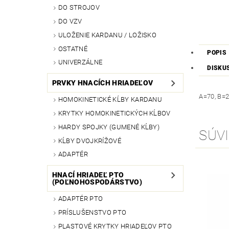
DO STROJOV
DO VZV
ULOŽENIE KARDANU / LOŽISKO
OSTATNÉ
POPIS
UNIVERZÁLNE
DISKU
PRVKY HNACÍCH HRIADEĽOV
A=70, B=2
HOMOKINETICKÉ KĹBY KARDANU
KRYTKY HOMOKINETICKÝCH KĹBOV
HARDY SPOJKY (GUMENÉ KĹBY)
SÚVI
KĹBY DVOJKRÍŽOVÉ
ADAPTÉR
HNACÍ HRIADEĽ PTO
(POĽNOHOSPODÁRSTVO)
ADAPTÉR PTO
PRÍSLUŠENSTVO PTO
PLASTOVÉ KRYTKY HRIADEĽOV PTO