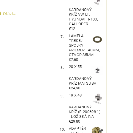
KARDANOVÝ
Otázka
KRÍŽ VW LT,
HYUNDAI H-100,
GALLOPER
€12
LAMELA
TRECEJ
SPOJKY
PRIEMER 140MM,
OTVOR 85MM
€7,60
20 X 55
KARDANOVÝ
KRÍŽ MATSUBA
€24,90
19 X 48
KARDANOVÝ
KRÍŽ (F-200698.1)
- LOŽISKÁ INA
€29,80
ADAPTÉR