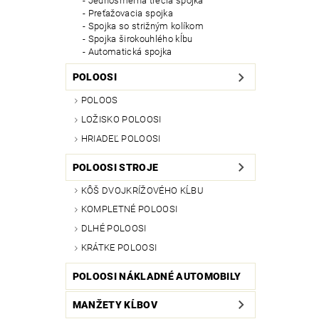
Jednosmerná trecia spojka
Preťažovacia spojka
Spojka so strižným kolíkom
Spojka širokouhlého kĺbu
Automatická spojka
POLOOSI
POLOOS
LOŽISKO POLOOSI
HRIADEĽ POLOOSI
POLOOSI STROJE
KÔŠ DVOJKRÍŽOVÉHO KĹBU
KOMPLETNÉ POLOOSI
DLHÉ POLOOSI
KRÁTKE POLOOSI
POLOOSI NÁKLADNÉ AUTOMOBILY
MANŽETY KĹBOV