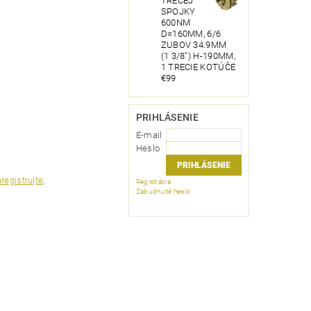
TRECEJ
SPOJKY
600NM
D=160MM, 6/6
ZUBOV 34.9MM
(1 3/8") H-190MM,
1 TRECIE KOTÚČE
€99
PRIHLÁSENIE
E-mail
Heslo
registrujte
.
Registrácia
Zabudnuté heslo