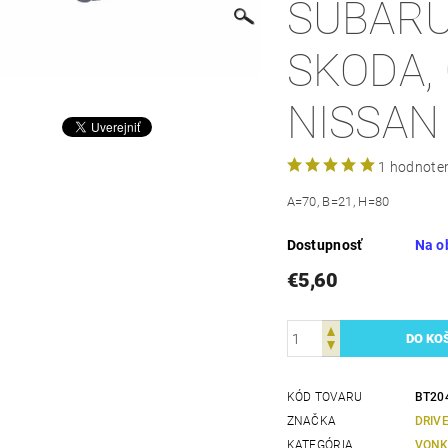
SUBARU
SKODA, 
NISSAN
1 hodnote
A=70, B=21, H=80
Dostupnosť
Na o
€5,60
KÓD TOVARU
BT20
ZNAČKA
DRIV
KATEGÓRIA
VONK