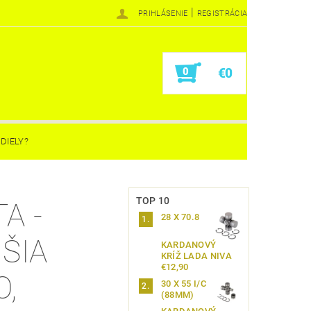
|
PRIHLÁSENIE
REGISTRÁCIA
0
€0
DIELY?
TOP 10
A -
28 X 70.8
ŠIA
KARDANOVÝ
KRÍŽ LADA NIVA
€12,90
,
30 X 55 I/C
(88MM)