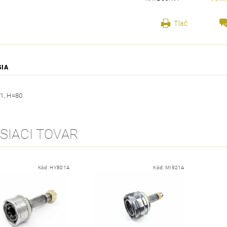
Tlač
SIA
1, H=80
SIACI TOVAR
Kód:
HY801A
Kód:
MI921A