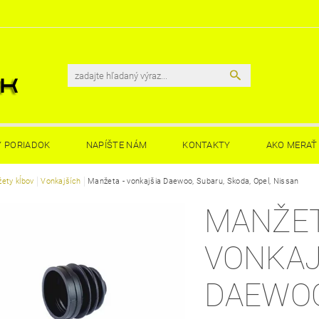
 PORIADOK
NAPÍŠTE NÁM
KONTAKTY
AKO MERAŤ 
ety kĺbov
Vonkajších
Manžeta - vonkajšia Daewoo, Subaru, Skoda, Opel, Nissan
MANŽET
VONKAJ
DAEWOO