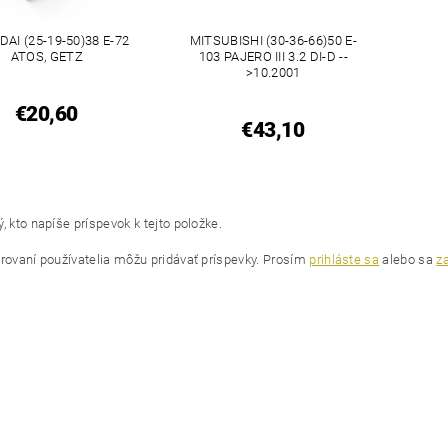
AI (25-19-50)38 E-72
MITSUBISHI (30-36-66)50 E-
ATOS, GETZ
103 PAJERO III 3.2 DI-D --
>10.2001
€20,60
€43,10
, kto napíše príspevok k tejto položke.
trovaní používatelia môžu pridávať príspevky. Prosím
prihláste sa
alebo sa
za