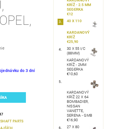
KARDANOVÝ
,
KRÍŽ - 2.5 MM
SEGERKA
€12
OPEL,
40 X 110
KARDANOVÝ
KRÍŽ
€25,90
nie
30 X 55 I/C
(88MM)
KARDANOVÝ
KRÍŽ - 2MM
SEGERKA
bjednávku do 3 dní
€10,60
KARDANOVÝ
KRÍŽ 22 X 64
BOMBADIER,
NISSAN
VANETTE,
47
SERENA - GMB
€16,90
ESHAFT PARTS
27 X 80
AJŠÍCH