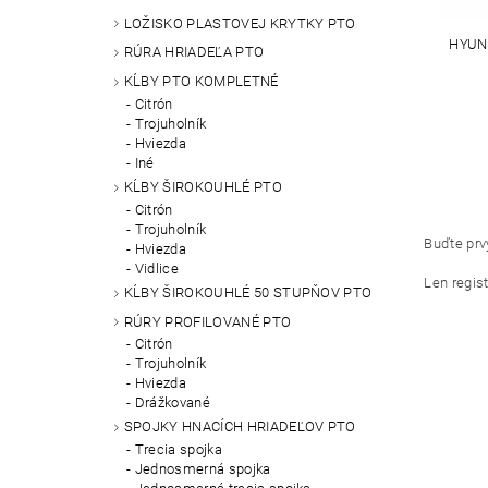
LOŽISKO PLASTOVEJ KRYTKY PTO
HYUND
RÚRA HRIADEĽA PTO
KĹBY PTO KOMPLETNÉ
Citrón
Trojuholník
Hviezda
Iné
KĹBY ŠIROKOUHLÉ PTO
Citrón
Trojuholník
Buďte prvý
Hviezda
Vidlice
Len regis
KĹBY ŠIROKOUHLÉ 50 STUPŇOV PTO
RÚRY PROFILOVANÉ PTO
Citrón
Trojuholník
Hviezda
Drážkované
SPOJKY HNACÍCH HRIADEĽOV PTO
Trecia spojka
Jednosmerná spojka