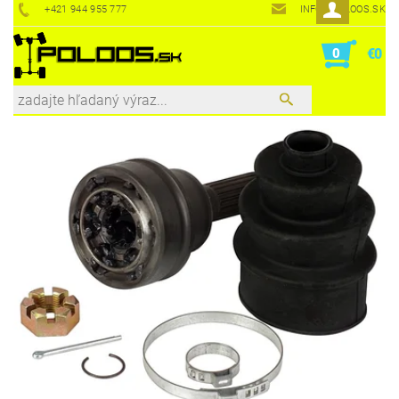
+421 944 955 777
INFO@POLOOS.SK
0
€0