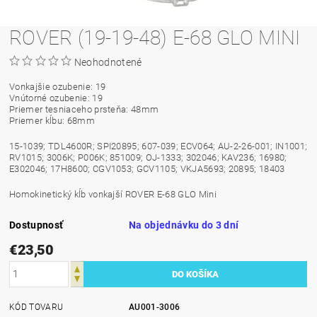
ROVER (19-19-48) E-68 GLO MINI
Neohodnotené
Vonkajšie ozubenie: 19
Vnútorné ozubenie: 19
Priemer tesniaceho prsteňa: 48mm
Priemer kĺbu: 68mm
15-1039; TDL4600R; SPI20895; 607-039; ECV064; AU-2-26-001; IN1001;
RV1015; 3006K; P006K; 851009; OJ-1333; 302046; KAV236; 16980;
E302046; 17H8600; CGV1053; GCV1105; VKJA5693; 20895; 18403
Homokinetický kĺb vonkajší ROVER E-68 GLO Mini
Dostupnosť
Na objednávku do 3 dní
€23,50
KÓD TOVARU
AU001-3006