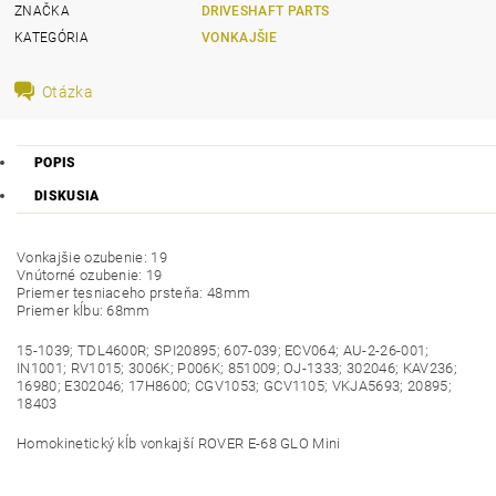
ZNAČKA
DRIVESHAFT PARTS
KATEGÓRIA
VONKAJŠIE
Otázka
POPIS
DISKUSIA
Vonkajšie ozubenie: 19
Vnútorné ozubenie: 19
Priemer tesniaceho prsteňa: 48mm
Priemer kĺbu: 68mm
15-1039; TDL4600R; SPI20895; 607-039; ECV064; AU-2-26-001;
IN1001; RV1015; 3006K; P006K; 851009; OJ-1333; 302046; KAV236;
16980; E302046; 17H8600; CGV1053; GCV1105; VKJA5693; 20895;
18403
Homokinetický kĺb vonkajší ROVER E-68 GLO Mini