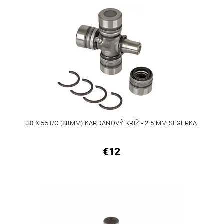
30 X 55 I/C (88MM) KARDANOVÝ KRÍŽ - 2.5 MM SEGERKA
€12