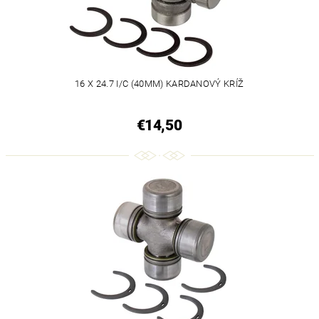
16 X 24.7 I/C (40MM) KARDANOVÝ KRÍŽ
€14,50