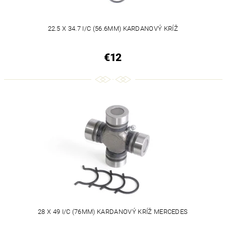
22.5 X 34.7 I/C (56.6MM) KARDANOVÝ KRÍŽ
€12
28 X 49 I/C (76MM) KARDANOVÝ KRÍŽ MERCEDES