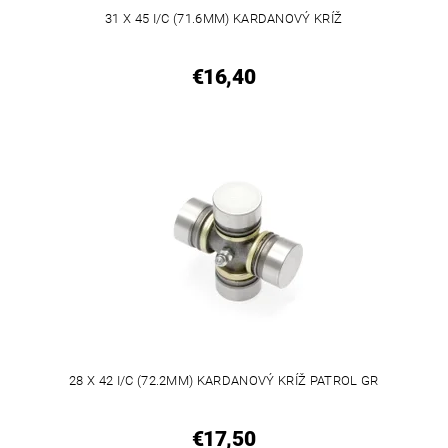
31 X 45 I/C (71.6MM) KARDANOVÝ KRÍŽ
€16,40
28 X 42 I/C (72.2MM) KARDANOVÝ KRÍŽ PATROL GR
€17,50