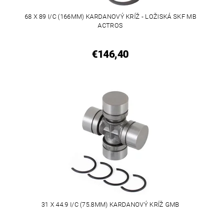
68 X 89 I/C (166MM) KARDANOVÝ KRÍŽ - LOŽISKÁ SKF MB
ACTROS
€146,40
31 X 44.9 I/C (75.8MM) KARDANOVÝ KRÍŽ GMB