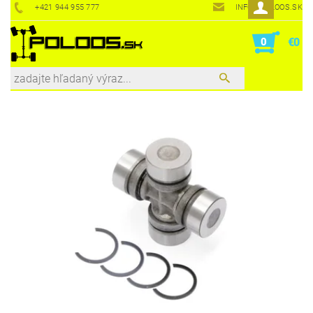
+421 944 955 777
INFO@POLOOS.SK
0
€0