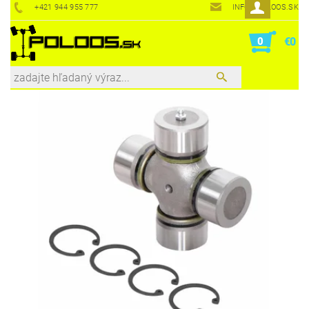
+421 944 955 777
INFO@POLOOS.SK
0
€0