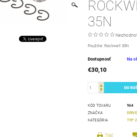
ROCKW
35N
Neohodno
Použitie: Rockwell 35N
Dostupnosť
Na o
€30,10
KÓD TOVARU
964
ZNAČKA
DRIV
KATEGÓRIA
TYP 
Tlač