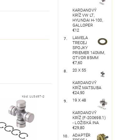
KARDANOVÝ
KRÍŽ VW LT,
HYUNDAI H-100,
GALLOPER
€12
LAMELA
TRECEJ
SPOJKY
PRIEMER 140MM,
OTVOR 85MM
€7,60
20 X 55
KARDANOVÝ
KRÍŽ MATSUBA
€24,90
Kód:
UJ3497-2
19 X 48
KARDANOVÝ
KRÍŽ (F-200698.1)
- LOŽISKÁ INA
€29,80
ADAPTÉR