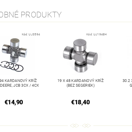
OBNÉ PRODUKTY
Kód:
UJ3594
Kód:
UJ1948H
 94 KARDANOVÝ KRÍŽ
19 X 48 KARDANOVÝ KRÍŽ
30.2
DEERE, JCB 3CX / 4CX
(BEZ SEGERIEK)
G
€14,90
€18,40