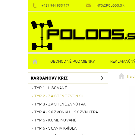
+421 944 955 777
INFO@POLOOS.SK
OBCHODNÉ PODMIENKY
REKLAMAČNÝ
Kard
KARDANOVÝ KRÍŽ
TYP 1 - LISOVANÉ
TYP 2 - ZAISTENÉ ZVONKU
TYP 3 - ZAISTENÉ ZVNÚTRA
TYP 4 - 2X ZVONKU + 2X ZVNÚTRA
TYP 5 - KOMBINOVANÉ
TYP 6 - SCANIA KRÍDLA