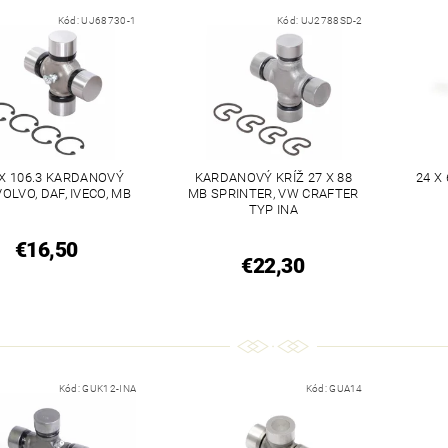
Kód:
UJ68730-1
Kód:
UJ2788SD-2
 X 106.3 KARDANOVÝ
KARDANOVÝ KRÍŽ 27 X 88
24 X
VOLVO, DAF, IVECO, MB
MB SPRINTER, VW CRAFTER
TYP INA
€16,50
€22,30
Kód:
GUK12-INA
Kód:
GUA14