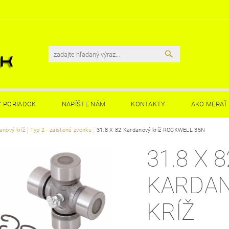
 PORIADOK
NAPÍŠTE NÁM
KONTAKTY
AKO MERAŤ 
anový kríž
Typ 2 - zaistené zvonku
31.8 X 82 Kardanový kríž ROCKWELL 35N
31.8 X 8
KARDA
KRÍŽ