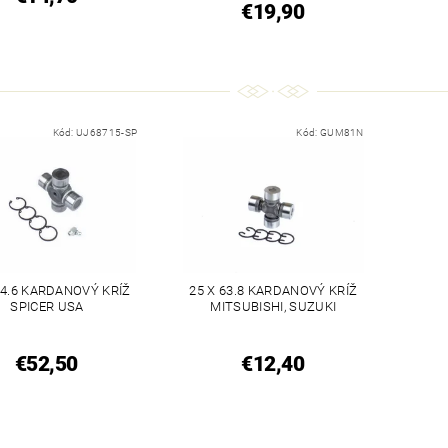
€19,90
Kód:
UJ68715-SP
Kód:
GUM81N
74.6 KARDANOVÝ KRÍŽ
25 X 63.8 KARDANOVÝ KRÍŽ
SPICER USA
MITSUBISHI, SUZUKI
€52,50
€12,40