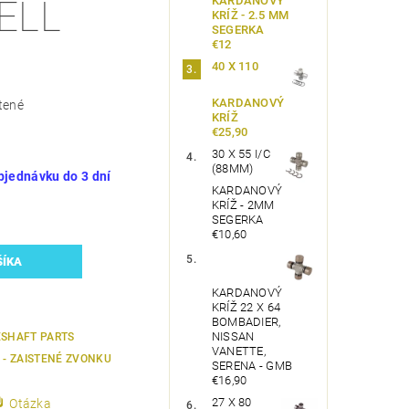
KARDANOVÝ
ELL
KRÍŽ - 2.5 MM
SEGERKA
€12
40 X 110
KARDANOVÝ
tené
KRÍŽ
€25,90
30 X 55 I/C
(88MM)
bjednávku do 3 dní
KARDANOVÝ
KRÍŽ - 2MM
SEGERKA
€10,60
KARDANOVÝ
KRÍŽ 22 X 64
BOMBADIER,
NISSAN
ESHAFT PARTS
VANETTE,
2 - ZAISTENÉ ZVONKU
SERENA - GMB
€16,90
27 X 80
Otázka