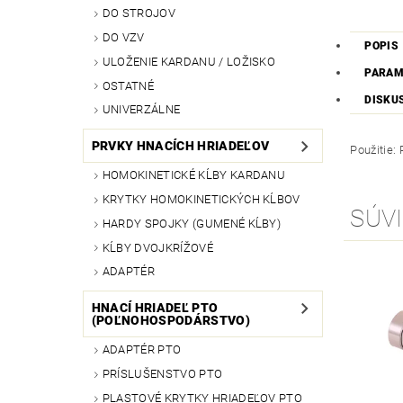
DO STROJOV
DO VZV
POPIS
ULOŽENIE KARDANU / LOŽISKO
PARAM
OSTATNÉ
DISKU
UNIVERZÁLNE
PRVKY HNACÍCH HRIADEĽOV
Použitie:
HOMOKINETICKÉ KĹBY KARDANU
KRYTKY HOMOKINETICKÝCH KĹBOV
SÚVI
HARDY SPOJKY (GUMENÉ KĹBY)
KĹBY DVOJKRÍŽOVÉ
ADAPTÉR
HNACÍ HRIADEĽ PTO
(POĽNOHOSPODÁRSTVO)
ADAPTÉR PTO
PRÍSLUŠENSTVO PTO
PLASTOVÉ KRYTKY HRIADEĽOV PTO