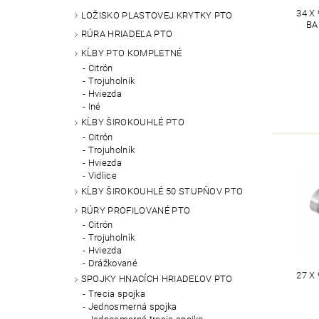
34 X
LOŽISKO PLASTOVEJ KRYTKY PTO
BA
RÚRA HRIADEĽA PTO
KĹBY PTO KOMPLETNÉ
Citrón
Trojuholník
Hviezda
Iné
KĹBY ŠIROKOUHLÉ PTO
Citrón
Trojuholník
Hviezda
Vidlice
KĹBY ŠIROKOUHLÉ 50 STUPŇOV PTO
RÚRY PROFILOVANÉ PTO
Citrón
Trojuholník
Hviezda
Drážkované
27 X
SPOJKY HNACÍCH HRIADEĽOV PTO
Trecia spojka
Jednosmerná spojka