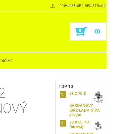
|
PRIHLÁSENIE
REGISTRÁCIA
0
€0
DIELY?
TOP 10
2
28 X 70.8
NOVÝ
KARDANOVÝ
KRÍŽ LADA NIVA
€12,90
30 X 55 I/C
(88MM)