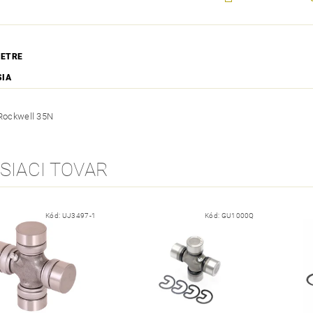
ETRE
SIA
 Rockwell 35N
SIACI TOVAR
Kód:
UJ3497-1
Kód:
GU1000Q