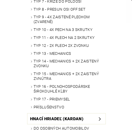
TYP 7 - KRÍŽE DO POLOOSÍ
TYP 8 - PRESUN OSI OFF SET
TYP 9 - 4X ZAISTENÉ PLECHOM
(ZVARENÉ)
TYP 10 - 4X PECH NA 3 SKRUTKY
TYP 11 - 4X PLECH NA 2 SKRUTKY
TYP 12 - 2X PLECH 2X ZVONKU
TYP 13 - MECHANICS
TYP 14 - MECHANICS + 2X ZAISTENÝ
ZVONKU
TYP 15 - MECHANICS + 2X ZAISTENÝ
ZVNÚTRA
TYP 16 - POĽNOHOSPODÁRSKE
ŠIROKOUHLÉ KĹBY
TYP 17 - PRIEMYSEL
PRÍSLUŠENSTVO
HNACÍ HRIADEĽ (KARDAN)
DO OSOBNÝCH AUTOMOBILOV