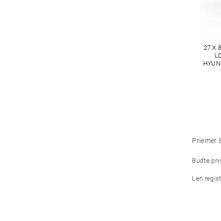
27 X 
L
HYUND
Priemer 
Buďte prvý
Len regis