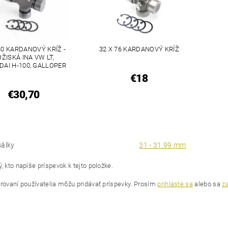
80 KARDANOVÝ KRÍŽ -
32 X 76 KARDANOVÝ KRÍŽ
OŽISKÁ INA VW LT,
AI H-100, GALLOPER
€18
€30,70
šálky
31 - 31.99 mm
, kto napíše príspevok k tejto položke.
trovaní používatelia môžu pridávať príspevky. Prosím
prihláste sa
alebo sa
za