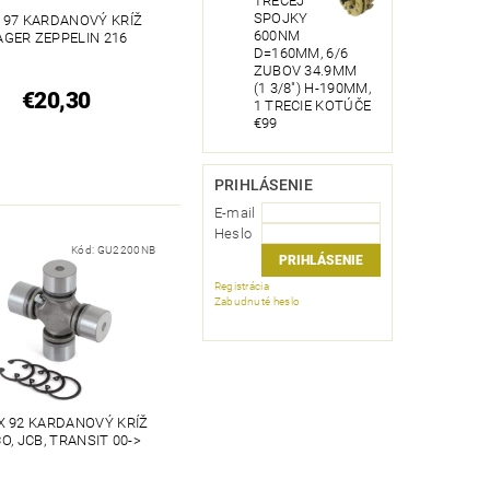
TRECEJ
SPOJKY
X 97 KARDANOVÝ KRÍŽ
600NM
AGER ZEPPELIN 216
D=160MM, 6/6
ZUBOV 34.9MM
(1 3/8") H-190MM,
€20,30
1 TRECIE KOTÚČE
€99
PRIHLÁSENIE
E-mail
Heslo
Kód:
GU2200NB
Registrácia
Zabudnuté heslo
 X 92 KARDANOVÝ KRÍŽ
CO, JCB, TRANSIT 00->