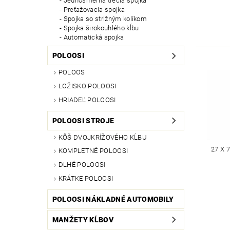
Jednosmerná trecia spojka
Preťažovacia spojka
Spojka so strižným kolíkom
Spojka širokouhlého kĺbu
Automatická spojka
POLOOSI
POLOOS
LOŽISKO POLOOSI
HRIADEĽ POLOOSI
POLOOSI STROJE
KÔŠ DVOJKRÍŽOVÉHO KĹBU
27 X 
KOMPLETNÉ POLOOSI
DLHÉ POLOOSI
KRÁTKE POLOOSI
POLOOSI NÁKLADNÉ AUTOMOBILY
MANŽETY KĹBOV