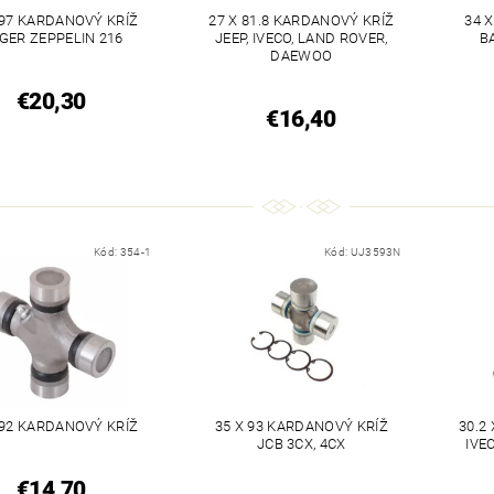
 97 KARDANOVÝ KRÍŽ
27 X 81.8 KARDANOVÝ KRÍŽ
34 
GER ZEPPELIN 216
JEEP, IVECO, LAND ROVER,
B
DAEWOO
€20,30
€16,40
Kód:
354-1
Kód:
UJ3593N
 92 KARDANOVÝ KRÍŽ
35 X 93 KARDANOVÝ KRÍŽ
30.2
JCB 3CX, 4CX
IVE
€14,70