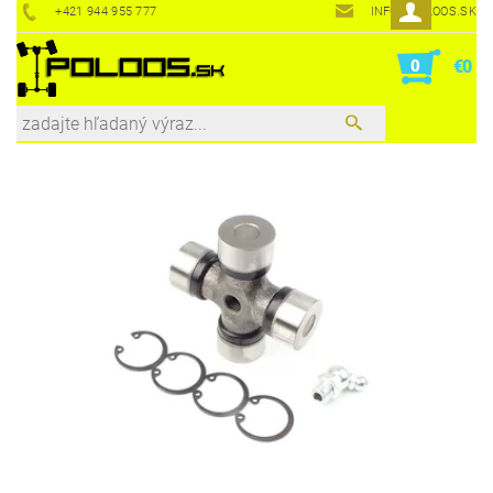
+421 944 955 777
INFO@POLOOS.SK
0
€0