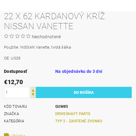
22 X 62 KARDANOVÝ KRÍŽ
NISSAN VANETTE
Neohodnotené
Použitie: NISSAN Vanette, tvrdá šálka
OE: U029
Dostupnosť
Na objednávku do 3 dní
€12,70
KÓD TOVARU
GUM85
ZNAČKA
DRIVESHAFT PARTS
KATEGÓRIA
TYP 2 - ZAISTENÉ ZVONKU
Otázka