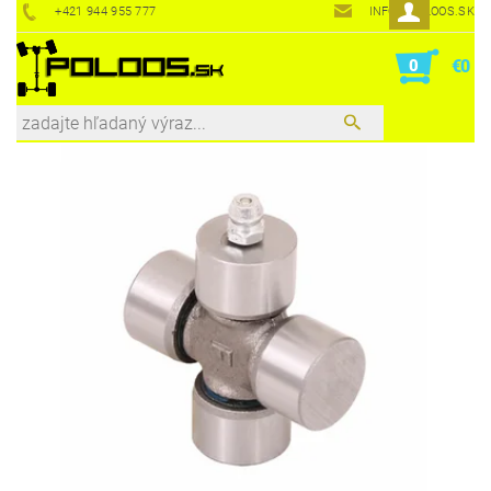
+421 944 955 777
INFO@POLOOS.SK
0
€0