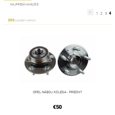
NAJPREDÁVANEJŠIE
4
1
2
3
200
položiek celkom
OPEL NÁBOJ KOLESA - PREDNÝ
€50