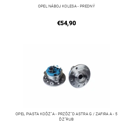
OPEL NÁBOJ KOLESA - PREDNÝ
€54,90
OPEL PIASTA KOĎŻ˝A - PRZĎŻ˝D ASTRA G / ZAFIRA A - 5
ĎŻ˝RUB