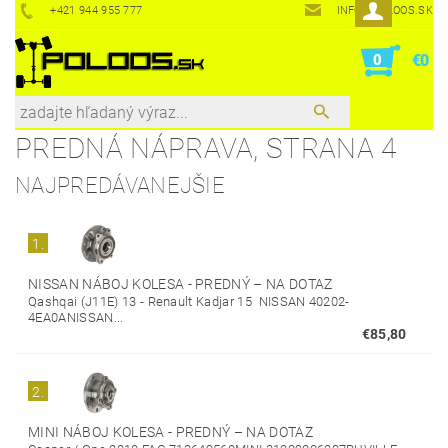
+421 944 955 777
INFO@POLOOS.SK
0
€0
PREDNÁ NÁPRAVA
, STRANA 4
NAJPREDÁVANEJŠIE
1.
NISSAN NÁBOJ KOLESA - PREDNÝ
–
NA DOTAZ
Qashqai (J11E) 13 - Renault Kadjar 15 NISSAN 40202-
4EA0ANISSAN...
€85,80
2.
MINI NÁBOJ KOLESA - PREDNÝ
–
NA DOTAZ