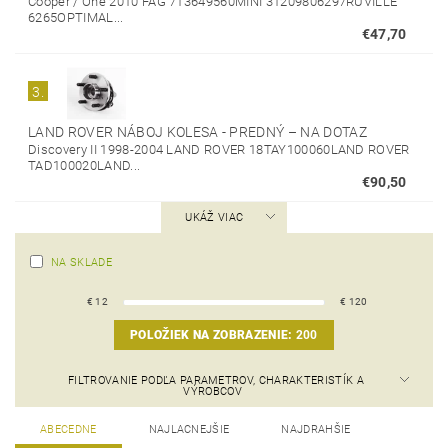
Cooper / One 2010 FAG 713649560MINI 31209806297RUVILLE
6265OPTIMAL...
€47,70
3.
LAND ROVER NÁBOJ KOLESA - PREDNÝ
–
NA DOTAZ
Discovery II 1998-2004 LAND ROVER 18TAY100060LAND ROVER
TAD100020LAND...
€90,50
UKÁŽ VIAC
NA SKLADE
€
12
€
120
POLOŽIEK NA ZOBRAZENIE:
200
FILTROVANIE PODĽA PARAMETROV, CHARAKTERISTÍK A
VÝROBCOV
ABECEDNE
NAJLACNEJŠIE
NAJDRAHŠIE