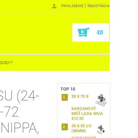
|
PRIHLÁSENIE
REGISTRÁCIA
0
€0
DIELY?
TOP 10
U (24-
28 X 70.8
E-72
KARDANOVÝ
KRÍŽ LADA NIVA
€12,90
NIPPA,
30 X 55 I/C
(88MM)