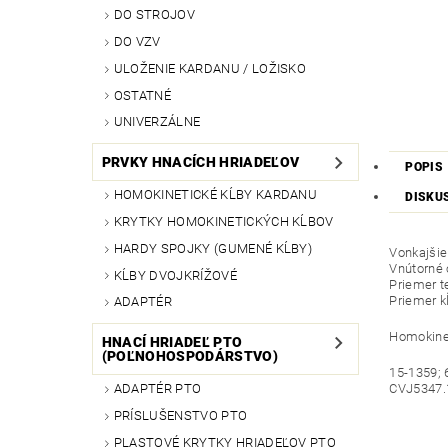
DO STROJOV
DO VZV
ULOŽENIE KARDANU / LOŽISKO
OSTATNÉ
UNIVERZÁLNE
PRVKY HNACÍCH HRIADEĽOV
POPIS
HOMOKINETICKÉ KĹBY KARDANU
DISKU
KRYTKY HOMOKINETICKÝCH KĹBOV
HARDY SPOJKY (GUMENÉ KĹBY)
Vonkajšie
Vnútorné 
KĹBY DVOJKRÍŽOVÉ
Priemer t
Priemer k
ADAPTÉR
Homokinet
HNACÍ HRIADEĽ PTO
(POĽNOHOSPODÁRSTVO)
15-1359; 
CVJ5347.
ADAPTÉR PTO
PRÍSLUŠENSTVO PTO
PLASTOVÉ KRYTKY HRIADEĽOV PTO