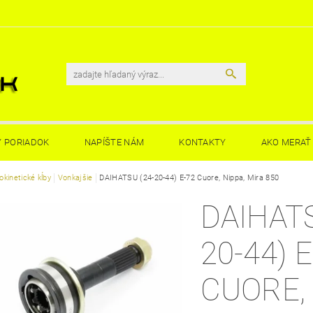
 PORIADOK
NAPÍŠTE NÁM
KONTAKTY
AKO MERAŤ 
kinetické kĺby
Vonkajšie
DAIHATSU (24-20-44) E-72 Cuore, Nippa, Mira 850
DAIHATS
20-44) 
CUORE, 