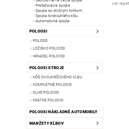
Jednosmerná trecia spojka
Len regis
Preťažovacia spojka
Spojka so strižným kolíkom
Spojka širokouhlého kĺbu
Automatická spojka
POLOOSI
POLOOS
LOŽISKO POLOOSI
HRIADEĽ POLOOSI
POLOOSI STROJE
KÔŠ DVOJKRÍŽOVÉHO KĹBU
KOMPLETNÉ POLOOSI
DLHÉ POLOOSI
KRÁTKE POLOOSI
POLOOSI NÁKLADNÉ AUTOMOBILY
MANŽETY KĹBOV