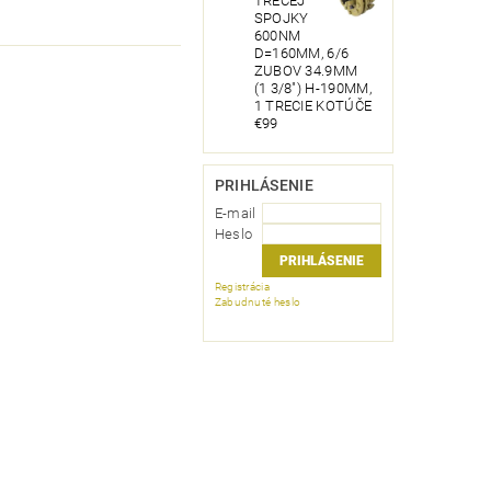
TRECEJ
SPOJKY
600NM
D=160MM, 6/6
ZUBOV 34.9MM
(1 3/8") H-190MM,
1 TRECIE KOTÚČE
€99
PRIHLÁSENIE
E-mail
Heslo
Registrácia
Zabudnuté heslo