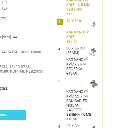
KARDANOVÝ
50
KRÍŽ - 2.5 MM
SEGERKA
€12
tené
40 X 110
KARDANOVÝ
KRÍŽ
a [mm]: 44
€25,90
30 X 55 I/C
í DAIHATSU Cuore, Nippa,
(88MM)
KARDANOVÝ
KRÍŽ - 2MM
7234; 43420-87234;
SEGERKA
-0589; KDH468; N2826031;
€10,60
otaz
KARDANOVÝ
KRÍŽ 22 X 64
BOMBADIER,
NISSAN
VANETTE,
SERENA - GMB
€16,90
27 X 80