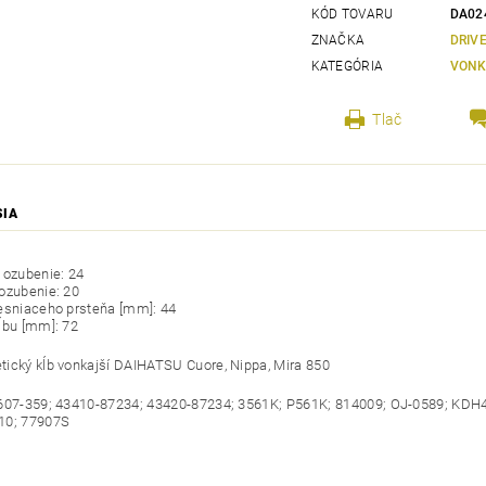
KÓD TOVARU
DA02
ZNAČKA
DRIV
KATEGÓRIA
VONK
Tlač
SIA
 ozubenie: 24
ozubenie: 20
esniaceho prsteňa [mm]: 44
ĺbu [mm]: 72
ický kĺb vonkajší DAIHATSU Cuore, Nippa, Mira 850
607-359; 43410-87234; 43420-87234; 3561K; P561K; 814009; OJ-0589; KDH
10; 77907S