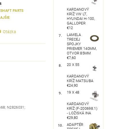
4
KARDANOVÝ
ESHAFT PARTS
KRÍŽ VW LT,
AJŠIE
HYUNDAI H-100,
GALLOPER
€12
Otázka
LAMELA
TRECEJ
SPOJKY
PRIEMER 140MM,
OTVOR 85MM
€7,60
20 X 55
KARDANOVÝ
KRÍŽ MATSUBA
€24,90
19 X 48
KARDANOVÝ
468; N2826031;
KRÍŽ (F-200698.1)
- LOŽISKÁ INA
€29,80
ADAPTÉR