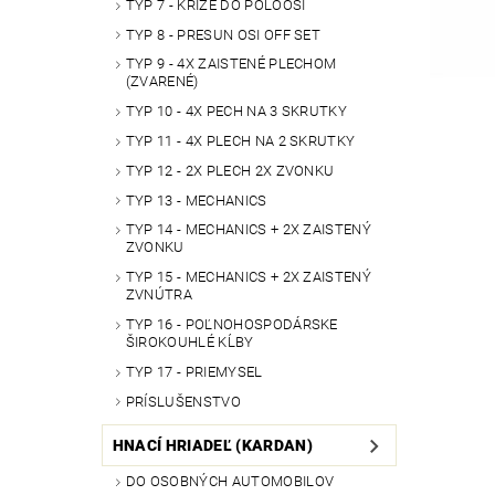
TYP 7 - KRÍŽE DO POLOOSÍ
TYP 8 - PRESUN OSI OFF SET
TYP 9 - 4X ZAISTENÉ PLECHOM
(ZVARENÉ)
TYP 10 - 4X PECH NA 3 SKRUTKY
TYP 11 - 4X PLECH NA 2 SKRUTKY
TYP 12 - 2X PLECH 2X ZVONKU
TYP 13 - MECHANICS
TYP 14 - MECHANICS + 2X ZAISTENÝ
ZVONKU
TYP 15 - MECHANICS + 2X ZAISTENÝ
ZVNÚTRA
TYP 16 - POĽNOHOSPODÁRSKE
ŠIROKOUHLÉ KĹBY
TYP 17 - PRIEMYSEL
PRÍSLUŠENSTVO
HNACÍ HRIADEĽ (KARDAN)
DO OSOBNÝCH AUTOMOBILOV