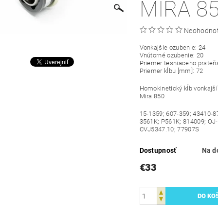
MIRA 8
Neohodno
Vonkajšie ozubenie: 24
Vnútorné ozubenie: 20
Priemer tesniaceho prsteň
Priemer kĺbu [mm]: 72
Homokinetický kĺb vonkajš
Mira 850
15-1359; 607-359; 43410-8
3561K; P561K; 814009; OJ
CVJ5347.10; 77907S
Dostupnosť
Na d
€33