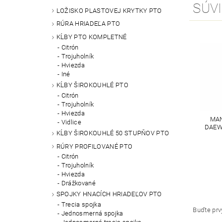
SÚVI
LOŽISKO PLASTOVEJ KRYTKY PTO
RÚRA HRIADEĽA PTO
KĹBY PTO KOMPLETNÉ
Citrón
Trojuholník
Hviezda
Iné
KĹBY ŠIROKOUHLÉ PTO
Citrón
Trojuholník
Hviezda
MAN
Vidlice
DAEW
KĹBY ŠIROKOUHLÉ 50 STUPŇOV PTO
RÚRY PROFILOVANÉ PTO
Citrón
Trojuholník
Hviezda
Drážkované
SPOJKY HNACÍCH HRIADEĽOV PTO
Trecia spojka
Buďte prvý
Jednosmerná spojka