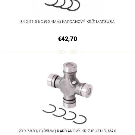
34 X 51.5 I/C (90.4MM) KARDANOVÝ KRÍŽ MATSUBA
€42,70
29 X 68.9 I/C (95MM) KARDANOVÝ KRÍŽ ISUZU D-MAX