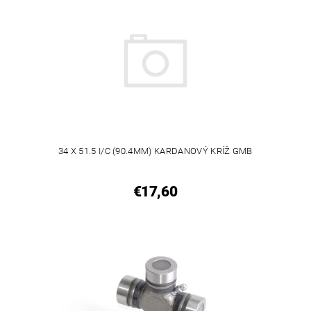
34 X 51.5 I/C (90.4MM) KARDANOVÝ KRÍŽ GMB
€17,60