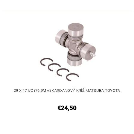
29 X 47 I/C (76.9MM) KARDANOVÝ KRÍŽ MATSUBA TOYOTA
€24,50