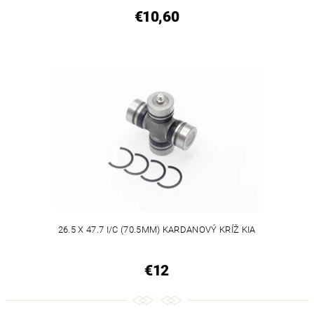
€10,60
26.5 X 47.7 I/C (70.5MM) KARDANOVÝ KRÍŽ KIA
€12