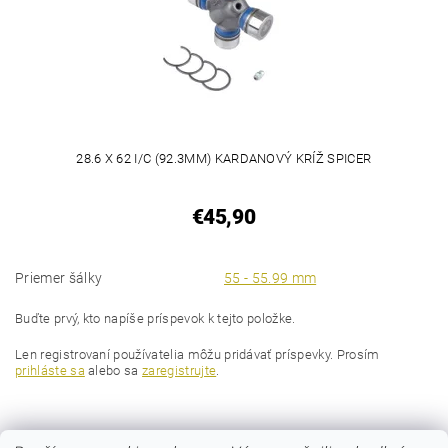
28.6 X 62 I/C (92.3MM) KARDANOVÝ KRÍŽ SPICER
€45,90
Priemer šálky
55 - 55.99 mm
Buďte prvý, kto napíše príspevok k tejto položke.
Len registrovaní používatelia môžu pridávať príspevky. Prosím
prihláste sa
alebo sa
zaregistrujte
.