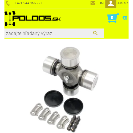
+421 944 955 777
INFO@POLOOS.SK
0
€0