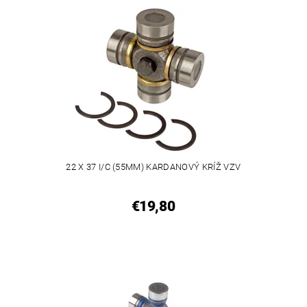
22 X 37 I/C (55MM) KARDANOVÝ KRÍŽ VZV
€19,80