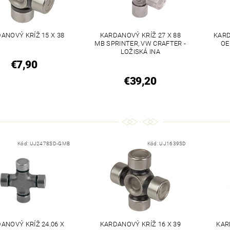
ANOVÝ KRÍŽ 15 X 38
KARDANOVÝ KRÍŽ 27 X 88
KARD
MB SPRINTER, VW CRAFTER -
OE
LOŽISKÁ INA
€7,90
€39,20
Kód:
UJ2478SD-GMB
Kód:
UJ1639SD
ANOVÝ KRÍŽ 24.06 X
KARDANOVÝ KRÍŽ 16 X 39
KAR