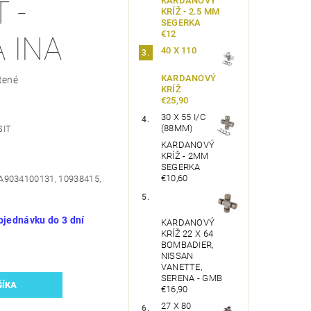
KARDANOVÝ
 -
KRÍŽ - 2.5 MM
SEGERKA
€12
 INA
40 X 110
KARDANOVÝ
tené
KRÍŽ
€25,90
30 X 55 I/C
(88MM)
SIT
KARDANOVÝ
KRÍŽ - 2MM
SEGERKA
€10,60
A9034100131, 10938415,
bjednávku do 3 dní
KARDANOVÝ
KRÍŽ 22 X 64
BOMBADIER,
NISSAN
VANETTE,
SERENA - GMB
€16,90
27 X 80