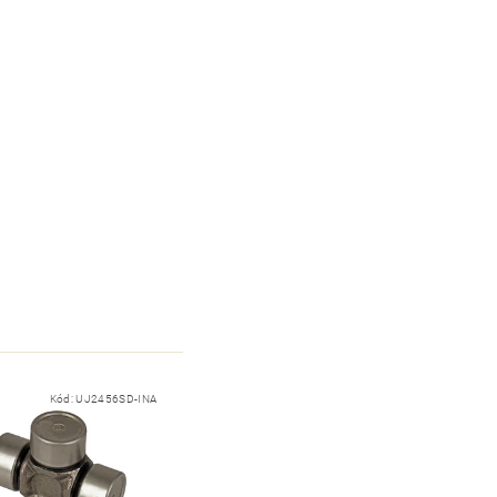
Kód:
UJ2456SD-INA