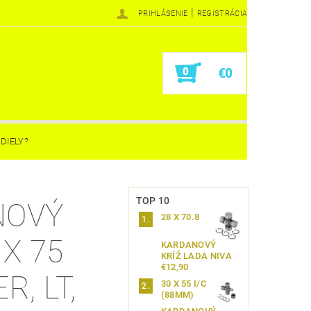
|
PRIHLÁSENIE
REGISTRÁCIA
0
€0
DIELY?
TOP 10
NOVÝ
28 X 70.8
 X 75
KARDANOVÝ
KRÍŽ LADA NIVA
€12,90
R, LT,
30 X 55 I/C
(88MM)