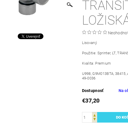
TRANSIT
LOŽISKÁ
Neohodno
Lisovaný
Použitie: Sprinter, LT, TRAN
Kvalita: Premium
U998, G9M013BTA, 38415, 
49-0036
Dostupnosť
Na o
€37,20