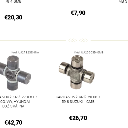
78.4 GMB
MB S
€7,90
€20,30
Kód:
UJ2782SD-INA
Kód:
UJ2060SD-GMB
NOVÝ KRÍŽ 27 X 81.7
KARDANOVÝ KRÍŽ 20.06 X
ECO, VW, HYUNDAI -
59.8 SUZUKI - GMB
LOŽISKÁ INA
€26,70
€42,70