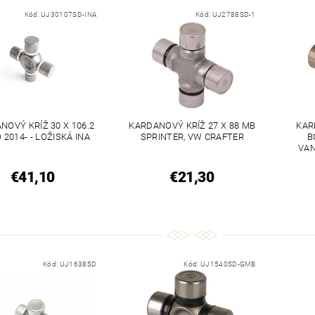
Kód:
UJ30107SD-INA
Kód:
UJ2788SD-1
NOVÝ KRÍŽ 30 X 106.2
KARDANOVÝ KRÍŽ 27 X 88 MB
KAR
 2014- - LOŽISKÁ INA
SPRINTER, VW CRAFTER
B
VAN
€41,10
€21,30
Kód:
UJ1638SD
Kód:
UJ1540SD-GMB