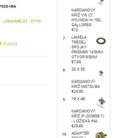
75SD-INA
KARDANOVÝ
KRÍŽ VW LT,
HYUNDAI H-100,
 - LISOVANÉ
,
27 - 27.99
GALLOPER
€12
LAMELA
TRECEJ
Otázka
SPOJKY
PRIEMER 140MM,
OTVOR 85MM
€7,60
20 X 55
KARDANOVÝ
KRÍŽ MATSUBA
€24,90
19 X 48
KARDANOVÝ
KRÍŽ (F-200698.1)
- LOŽISKÁ INA
€29,80
ADAPTÉR