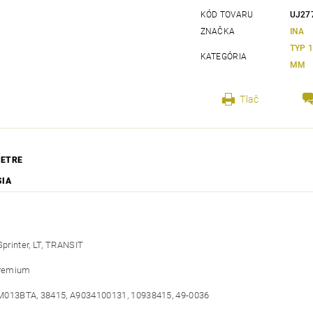
KÓD TOVARU
UJ27
ZNAČKA
INA
TYP 1
KATEGÓRIA
MM
Tlač
ETRE
SIA
Sprinter, LT, TRANSIT
Premium
M013BTA, 38415, A9034100131, 10938415, 49-0036