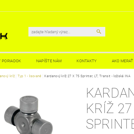
 PORIADOK
NAPÍŠTE NÁM
KONTAKTY
AKO MERAŤ 
anový kríž
Typ 1 - lisované
Kardanový kríž 27 X 75 Sprinter, LT, Transit - ložiská INA
KARDA
KRÍŽ 27
SPRINTE