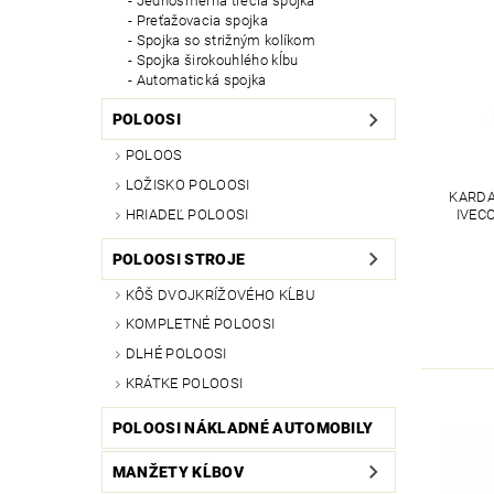
Jednosmerná trecia spojka
Preťažovacia spojka
Spojka so strižným kolíkom
Spojka širokouhlého kĺbu
Automatická spojka
POLOOSI
POLOOS
LOŽISKO POLOOSI
KARDA
HRIADEĽ POLOOSI
IVECO
POLOOSI STROJE
KÔŠ DVOJKRÍŽOVÉHO KĹBU
KOMPLETNÉ POLOOSI
DLHÉ POLOOSI
KRÁTKE POLOOSI
POLOOSI NÁKLADNÉ AUTOMOBILY
MANŽETY KĹBOV