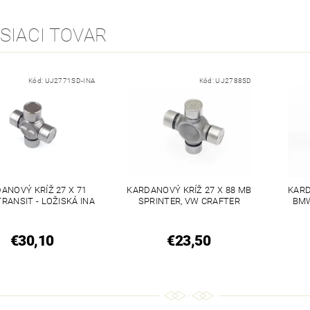
SIACI TOVAR
Kód:
UJ2771SD-INA
Kód:
UJ2788SD
ANOVÝ KRÍŽ 27 X 71
KARDANOVÝ KRÍŽ 27 X 88 MB
KARD
RANSIT - LOŽISKÁ INA
SPRINTER, VW CRAFTER
BMW
€30,10
€23,50