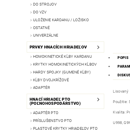
DO STROJOV
DO VZV
ULOŽENIE KARDANU / LOŽISKO
OSTATNÉ
UNIVERZÁLNE
PRVKY HNACÍCH HRIADEĽOV
HOMOKINETICKÉ KĹBY KARDANU
POPIS
KRYTKY HOMOKINETICKÝCH KĹBOV
PARAM
HARDY SPOJKY (GUMENÉ KĹBY)
DISKU
KĹBY DVOJKRÍŽOVÉ
ADAPTÉR
Lisovaný
HNACÍ HRIADEĽ PTO
Použitie: 
(POĽNOHOSPODÁRSTVO)
Kvalita: 
ADAPTÉR PTO
PRÍSLUŠENSTVO PTO
U998, G9
PLASTOVÉ KRYTKY HRIADEĽOV PTO