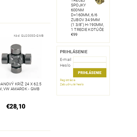
TRECEJ
SPOJKY
600NM
D=160MM, 6/6
ZUBOV 34.9MM
(1 3/8") H-190MM,
1 TRECIE KOTÚČE
€99
Kód:
GU200SD-GMB
PRIHLÁSENIE
E-mail
Heslo
Registrácia
ANOVÝ KRÍŽ 24 X 62.5
Zabudnuté heslo
, VW AMAROK - GMB
€28,10