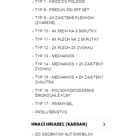
TYP 7 - KRÍŽE DO POLOOSÍ
TYP 8 - PRESUN OSI OFF SET
TYP 9 - 4X ZAISTENÉ PLECHOM
(ZVARENÉ)
TYP 10 - 4X PECH NA 3 SKRUTKY
TYP 11 - 4X PLECH NA 2 SKRUTKY
TYP 12 - 2X PLECH 2X ZVONKU
TYP 13 - MECHANICS
TYP 14 - MECHANICS + 2X ZAISTENÝ
ZVONKU
TYP 15 - MECHANICS + 2X ZAISTENÝ
ZVNÚTRA
TYP 16 - POĽNOHOSPODÁRSKE
ŠIROKOUHLÉ KĹBY
TYP 17 - PRIEMYSEL
PRÍSLUŠENSTVO
HNACÍ HRIADEĽ (KARDAN)
DO OSOBNÝCH AUTOMOBILOV