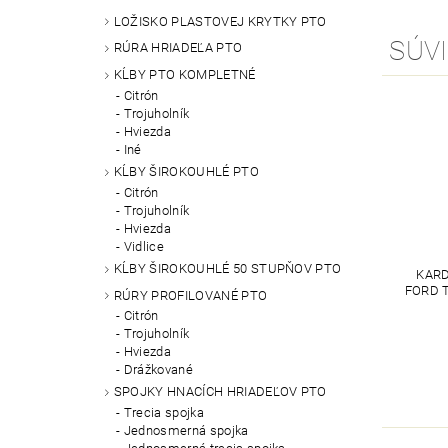
LOŽISKO PLASTOVEJ KRYTKY PTO
SÚVI
RÚRA HRIADEĽA PTO
KĹBY PTO KOMPLETNÉ
Citrón
Trojuholník
Hviezda
Iné
KĹBY ŠIROKOUHLÉ PTO
Citrón
Trojuholník
Hviezda
Vidlice
KĹBY ŠIROKOUHLÉ 50 STUPŇOV PTO
KARD
FORD T
RÚRY PROFILOVANÉ PTO
Citrón
Trojuholník
Hviezda
Drážkované
SPOJKY HNACÍCH HRIADEĽOV PTO
Trecia spojka
Jednosmerná spojka