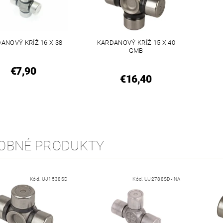
ANOVÝ KRÍŽ 16 X 38
KARDANOVÝ KRÍŽ 15 X 40
GMB
€7,90
€16,40
OBNÉ PRODUKTY
Kód:
UJ1538SD
Kód:
UJ2788SD-INA