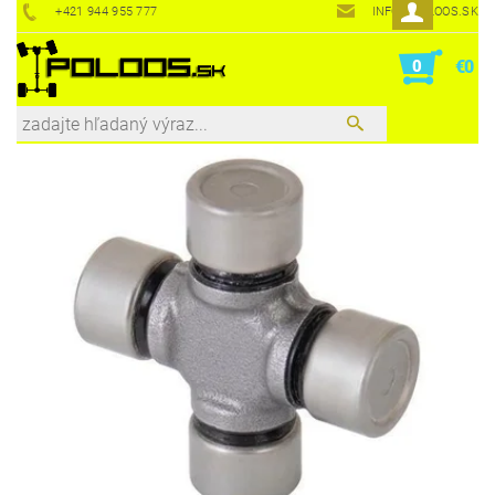
+421 944 955 777
INFO@POLOOS.SK
0
€0