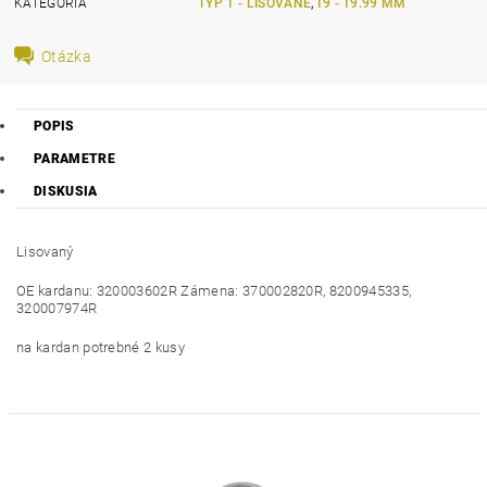
KATEGÓRIA
TYP 1 - LISOVANÉ
,
19 - 19.99 MM
Otázka
POPIS
PARAMETRE
DISKUSIA
Lisovaný
OE kardanu: 320003602R Zámena: 370002820R, 8200945335,
320007974R
na kardan potrebné 2 kusy