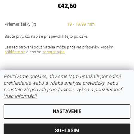
€42,60
Priemer šálky (?)
19 - 19.99 mm
Buďte prvý, kto napíše príspevok k tejto položke.
Len registrovaní používatelia môžu pridávať príspevky. Prosím
prihláste sa
alebo sa
zaregistrujte
.
Používame cookies, aby sme Vám umožnili pohodlné
prehliadanie webu a vďaka analýze prevádzky webu
neustále zlepšovali jeho funkcie, výkon a použiteľnosť.
Viac informácii
© 2017 Poloos.sk
NASTAVENIE
Upraviť nastavenie cookies
2026 © POLOOS.sk, všetky práva vyhradené
Vytvoril Shoptet
SÚHLASÍM