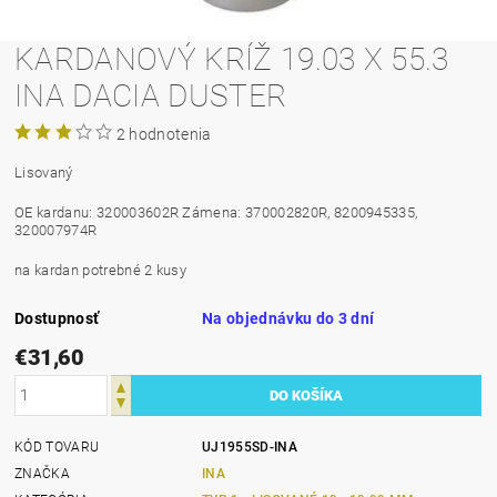
KARDANOVÝ KRÍŽ 19.03 X 55.3
INA DACIA DUSTER
2 hodnotenia
Lisovaný
OE kardanu: 320003602R Zámena: 370002820R, 8200945335,
320007974R
na kardan potrebné 2 kusy
Dostupnosť
Na objednávku do 3 dní
€31,60
KÓD TOVARU
UJ1955SD-INA
ZNAČKA
INA