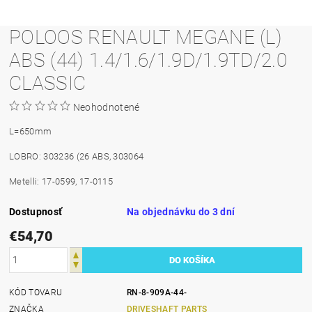
POLOOS RENAULT MEGANE (L)
ABS (44) 1.4/1.6/1.9D/1.9TD/2.0
CLASSIC
Neohodnotené
L=650mm
LOBRO: 303236 (26 ABS, 303064
Metelli: 17-0599, 17-0115
Dostupnosť
Na objednávku do 3 dní
€54,70
KÓD TOVARU
RN-8-909A-44-
ZNAČKA
DRIVESHAFT PARTS