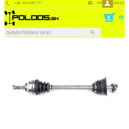
+421 944 955 777
INFO@POLOOS.SK
0
€0