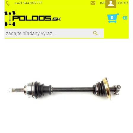
+421 944 955 777
INFO@POLOOS.SK
0
€0