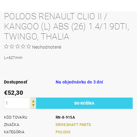
POLOOS RENAULT CLIO II /
KANGOO (L) ABS (26) 1.4/1.9DTI,
TWINGO, THALIA
Neohodnotené
L=627mm
Dostupnosť
Na objednávku do 3 dní
€52,30
KÓD TOVARU
RN-8-915A
ZNAČKA
DRIVESHAFT PARTS
KATEGÓRIA
POLOOS