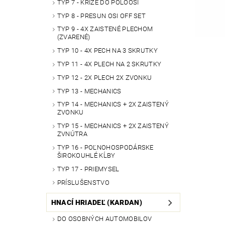
TYP 7 - KRÍŽE DO POLOOSÍ
TYP 8 - PRESUN OSI OFF SET
TYP 9 - 4X ZAISTENÉ PLECHOM
(ZVARENÉ)
TYP 10 - 4X PECH NA 3 SKRUTKY
TYP 11 - 4X PLECH NA 2 SKRUTKY
TYP 12 - 2X PLECH 2X ZVONKU
TYP 13 - MECHANICS
TYP 14 - MECHANICS + 2X ZAISTENÝ
ZVONKU
TYP 15 - MECHANICS + 2X ZAISTENÝ
ZVNÚTRA
TYP 16 - POĽNOHOSPODÁRSKE
ŠIROKOUHLÉ KĹBY
TYP 17 - PRIEMYSEL
PRÍSLUŠENSTVO
HNACÍ HRIADEĽ (KARDAN)
DO OSOBNÝCH AUTOMOBILOV