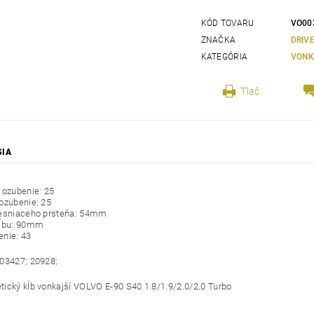
KÓD TOVARU
VO00
ZNAČKA
DRIV
KATEGÓRIA
VONK
Tlač
SIA
 ozubenie: 25
ozubenie: 25
tesniaceho prsteňa: 54mm
kĺbu: 90mm
nie: 43
03427; 20928;
ický kĺb vonkajší VOLVO E-90 S40 1.8/1.9/2.0/2.0 Turbo