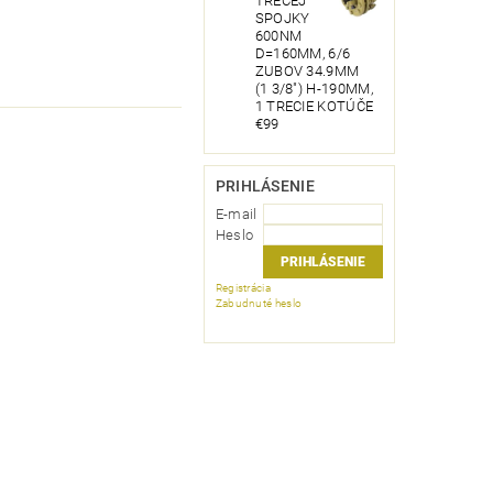
TRECEJ
SPOJKY
600NM
D=160MM, 6/6
ZUBOV 34.9MM
(1 3/8") H-190MM,
1 TRECIE KOTÚČE
€99
PRIHLÁSENIE
E-mail
Heslo
Registrácia
Zabudnuté heslo