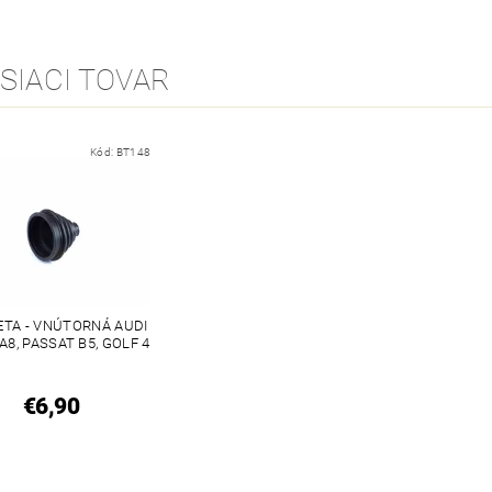
SIACI TOVAR
Kód:
BT148
TA - VNÚTORNÁ AUDI
A8, PASSAT B5, GOLF 4
€6,90