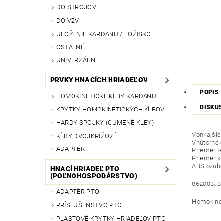
DO STROJOV
DO VZV
ULOŽENIE KARDANU / LOŽISKO
OSTATNÉ
UNIVERZÁLNE
PRVKY HNACÍCH HRIADEĽOV
POPIS
HOMOKINETICKÉ KĹBY KARDANU
DISKU
KRYTKY HOMOKINETICKÝCH KĹBOV
HARDY SPOJKY (GUMENÉ KĹBY)
Vonkajšie
KĹBY DVOJKRÍŽOVÉ
Vnútorné 
ADAPTÉR
Priemer 
Priemer 
ABS ozube
HNACÍ HRIADEĽ PTO
(POĽNOHOSPODÁRSTVO)
862003; 3
ADAPTÉR PTO
Homokinet
PRÍSLUŠENSTVO PTO
PLASTOVÉ KRYTKY HRIADEĽOV PTO