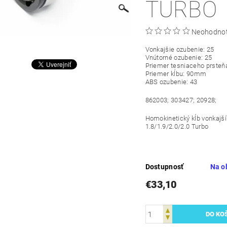
TURBO
Neohodno
Vonkajšie ozubenie: 25
Vnútorné ozubenie: 25
Priemer tesniaceho prste
Priemer kĺbu: 90mm
ABS ozubenie: 43
862003; 303427; 20928;
Homokinetický kĺb vonkajš
1.8/1.9/2.0/2.0 Turbo
Dostupnosť
Na o
€33,10