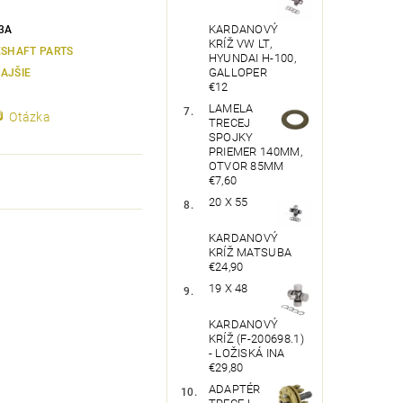
KARDANOVÝ
3A
KRÍŽ VW LT,
ESHAFT PARTS
HYUNDAI H-100,
GALLOPER
AJŠIE
€12
LAMELA
Otázka
TRECEJ
SPOJKY
PRIEMER 140MM,
OTVOR 85MM
€7,60
20 X 55
KARDANOVÝ
KRÍŽ MATSUBA
€24,90
19 X 48
KARDANOVÝ
KRÍŽ (F-200698.1)
- LOŽISKÁ INA
€29,80
ADAPTÉR