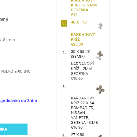
KARDANOVÝ
KRÍŽ - 2.5 MM
SEGERKA
€12
tené
40 X 110
KARDANOVÝ
KRÍŽ
ňa: 54mm
€25,90
30 X 55 I/C
(88MM)
KARDANOVÝ
KRÍŽ - 2MM
í VOLVO E-90 S40
SEGERKA
€10,60
KARDANOVÝ
bjednávku do 3 dní
KRÍŽ 22 X 64
BOMBADIER,
NISSAN
VANETTE,
SERENA - GMB
€16,90
27 X 80