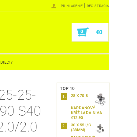
|
PRIHLÁSENIE
REGISTRÁCIA
0
€0
DIELY?
TOP 10
25-25-
28 X 70.8
-90 S40
KARDANOVÝ
KRÍŽ LADA NIVA
€12,90
2.0/2.0
30 X 55 I/C
(88MM)