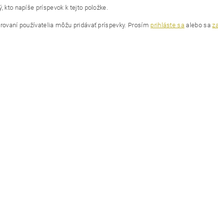
, kto napíše príspevok k tejto položke.
trovaní používatelia môžu pridávať príspevky. Prosím
prihláste sa
alebo sa
za