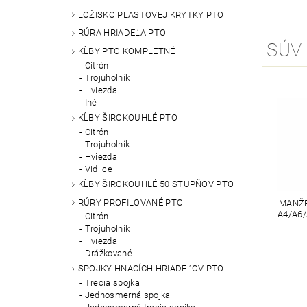
LOŽISKO PLASTOVEJ KRYTKY PTO
RÚRA HRIADEĽA PTO
SÚVI
KĹBY PTO KOMPLETNÉ
Citrón
Trojuholník
Hviezda
Iné
KĹBY ŠIROKOUHLÉ PTO
Citrón
Trojuholník
Hviezda
Vidlice
KĹBY ŠIROKOUHLÉ 50 STUPŇOV PTO
RÚRY PROFILOVANÉ PTO
MANŽE
A4/A6/
Citrón
Trojuholník
Hviezda
Drážkované
SPOJKY HNACÍCH HRIADEĽOV PTO
Trecia spojka
Jednosmerná spojka