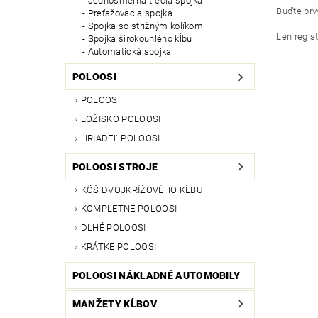
Jednosmerná trecia spojka
Buďte prvý
Preťažovacia spojka
Spojka so strižným kolíkom
Len regis
Spojka širokouhlého kĺbu
Automatická spojka
POLOOSI
POLOOS
LOŽISKO POLOOSI
HRIADEĽ POLOOSI
POLOOSI STROJE
KÔŠ DVOJKRÍŽOVÉHO KĹBU
KOMPLETNÉ POLOOSI
DLHÉ POLOOSI
KRÁTKE POLOOSI
POLOOSI NÁKLADNÉ AUTOMOBILY
MANŽETY KĹBOV