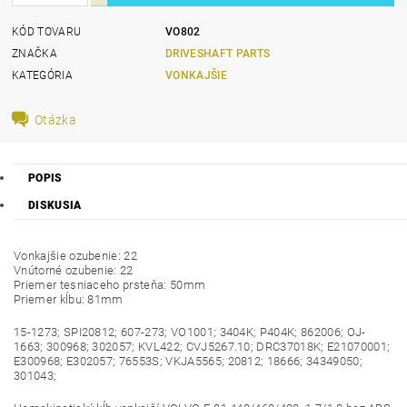
KÓD TOVARU
VO802
ZNAČKA
DRIVESHAFT PARTS
KATEGÓRIA
VONKAJŠIE
Otázka
POPIS
DISKUSIA
Vonkajšie ozubenie: 22
Vnútorné ozubenie: 22
Priemer tesniaceho prsteňa: 50mm
Priemer kĺbu: 81mm
15-1273; SPI20812; 607-273; VO1001; 3404K; P404K; 862006; OJ-
1663; 300968; 302057; KVL422; CVJ5267.10; DRC37018K; E21070001;
E300968; E302057; 76553S; VKJA5565; 20812; 18666; 34349050;
301043;