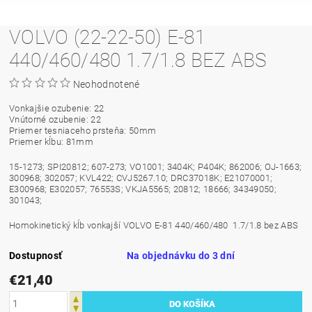
VOLVO (22-22-50) E-81
440/460/480 1.7/1.8 BEZ ABS
Neohodnotené
Vonkajšie ozubenie: 22
Vnútorné ozubenie: 22
Priemer tesniaceho prsteňa: 50mm
Priemer kĺbu: 81mm
15-1273; SPI20812; 607-273; VO1001; 3404K; P404K; 862006; OJ-1663;
300968; 302057; KVL422; CVJ5267.10; DRC37018K; E21070001;
E300968; E302057; 76553S; VKJA5565; 20812; 18666; 34349050;
301043;
Homokinetický kĺb vonkajší VOLVO E-81 440/460/480 1.7/1.8 bez ABS
Dostupnosť
Na objednávku do 3 dní
€21,40