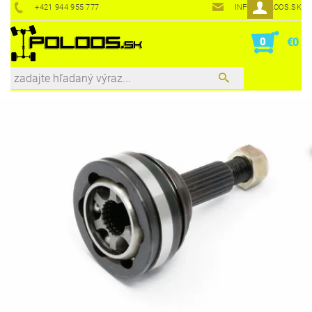
+421 944 955 777
INFO@POLOOS.SK
0
€0