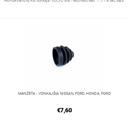
Homokinetický kĺb vonkajší VOLVO E-81 440/460/480 1.7/1.8 bez ABS
MANŽETA - VONKAJŠIA NISSAN, FORD, HONDA, FORD
€7,60