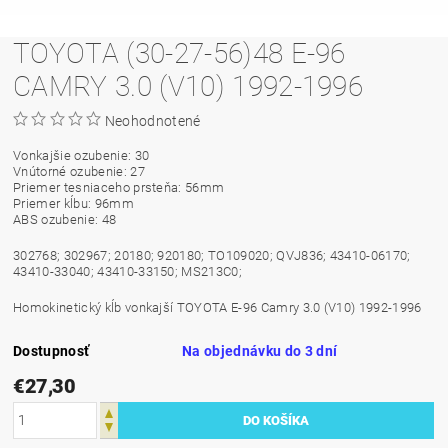
TOYOTA (30-27-56)48 E-96
CAMRY 3.0 (V10) 1992-1996
Neohodnotené
Vonkajšie ozubenie: 30
Vnútorné ozubenie: 27
Priemer tesniaceho prsteňa: 56mm
Priemer kĺbu: 96mm
ABS ozubenie: 48
302768; 302967; 20180; 920180; TO109020; QVJ836; 43410-06170;
43410-33040; 43410-33150; MS213C0;
Homokinetický kĺb vonkajší TOYOTA E-96 Camry 3.0 (V10) 1992-1996
Dostupnosť
Na objednávku do 3 dní
€27,30