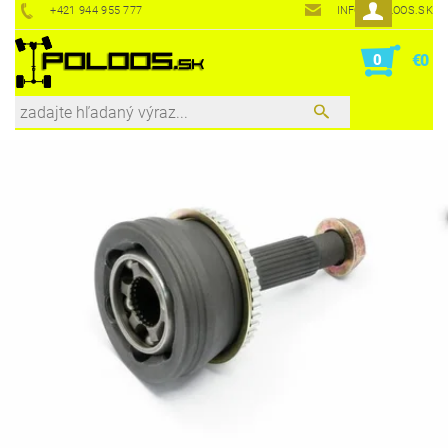
+421 944 955 777
INFO@POLOOS.SK
0
€0