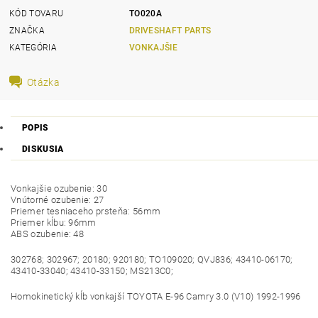
KÓD TOVARU
TO020A
ZNAČKA
DRIVESHAFT PARTS
KATEGÓRIA
VONKAJŠIE
Otázka
POPIS
DISKUSIA
Vonkajšie ozubenie: 30
Vnútorné ozubenie: 27
Priemer tesniaceho prsteňa: 56mm
Priemer kĺbu: 96mm
ABS ozubenie: 48
302768; 302967; 20180; 920180; TO109020; QVJ836; 43410-06170;
43410-33040; 43410-33150; MS213C0;
Homokinetický kĺb vonkajší TOYOTA E-96 Camry 3.0 (V10) 1992-1996