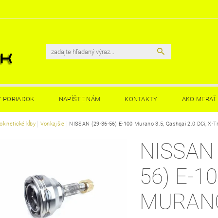
 PORIADOK
NAPÍŠTE NÁM
KONTAKTY
AKO MERAŤ 
kinetické kĺby
Vonkajšie
NISSAN (29-36-56) E-100 Murano 3.5, Qashqai 2.0 DCi, X-Tr
NISSAN 
56) E-1
MURANO