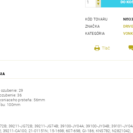
KÓD TOVARU
NI93
ZNAČKA
DRIV
KATEGÓRIA
VONK
Tlač
SIA
 ozubenie: 29
ozubenie: 36
tesniaceho prsteňa: 56mm
kĺbu: 100mm
72B; 39211-JG72B; 39211-JG74B; 39100-JY04A; 39100-JY04B; 39101-JY04
 39211-CA100; 21-01151N; 15-1698; 607-698; GI-186; KNS782; N2821042;