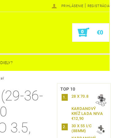
|
PRIHLÁSENIE
REGISTRÁCIA
0
€0
DIELY?
ail
TOP 10
(29-36-
28 X 70.8
00
KARDANOVÝ
KRÍŽ LADA NIVA
€12,90
 3.5,
30 X 55 I/C
(88MM)