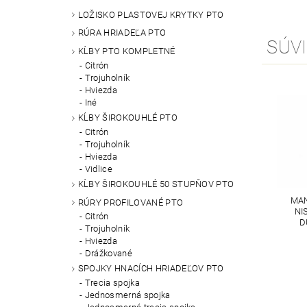
LOŽISKO PLASTOVEJ KRYTKY PTO
RÚRA HRIADEĽA PTO
SÚVI
KĹBY PTO KOMPLETNÉ
Citrón
Trojuholník
Hviezda
Iné
KĹBY ŠIROKOUHLÉ PTO
Citrón
Trojuholník
Hviezda
Vidlice
KĹBY ŠIROKOUHLÉ 50 STUPŇOV PTO
MAN
RÚRY PROFILOVANÉ PTO
NI
Citrón
D
Trojuholník
Hviezda
Drážkované
SPOJKY HNACÍCH HRIADEĽOV PTO
Trecia spojka
Jednosmerná spojka