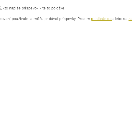
, kto napíše príspevok k tejto položke.
trovaní používatelia môžu pridávať príspevky. Prosím
prihláste sa
alebo sa
za