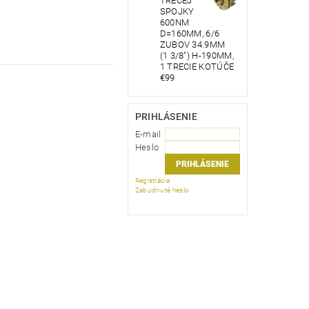
TRECEJ
SPOJKY
600NM
D=160MM, 6/6
ZUBOV 34.9MM
(1 3/8") H-190MM,
1 TRECIE KOTÚČE
€99
PRIHLÁSENIE
E-mail
Heslo
Registrácia
Zabudnuté heslo