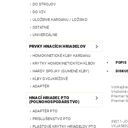
DO STROJOV
DO VZV
ULOŽENIE KARDANU / LOŽISKO
OSTATNÉ
UNIVERZÁLNE
PRVKY HNACÍCH HRIADEĽOV
HOMOKINETICKÉ KĹBY KARDANU
POPIS
KRYTKY HOMOKINETICKÝCH KĹBOV
HARDY SPOJKY (GUMENÉ KĹBY)
DISKU
KĹBY DVOJKRÍŽOVÉ
ADAPTÉR
Vonkajšie
Vnútorné 
Priemer 
HNACÍ HRIADEĽ PTO
Priemer 
(POĽNOHOSPODÁRSTVO)
ADAPTÉR PTO
PRÍSLUŠENSTVO PTO
39211-JD
VKJA5832;
PLASTOVÉ KRYTKY HRIADEĽOV PTO