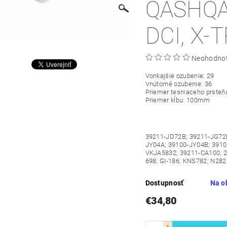
QASHQAI
DCI, X-
Neohodno
Vonkajšie ozubenie: 29
Vnútorné ozubenie: 36
Priemer tesniaceho prste
Priemer kĺbu: 100mm
39211-JD72B; 39211-JG72B
JY04A; 39100-JY04B; 3910
VKJA5832; 39211-CA100; 2
698; GI-186; KNS782; N282
Dostupnosť
Na o
€34,80