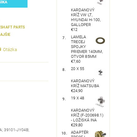
KARDANOVÝ
KRÍŽ VW LT,
HYUNDAI H-100,
3
GALLOPER
ESHAFT PARTS
€12
AJŠIE
LAMELA
TRECEJ
SPOJKY
Otázka
PRIEMER 140MM,
OTVOR 85MM
€7,60
20 X 55
KARDANOVÝ
KRÍŽ MATSUBA
€24,90
19 X 48
KARDANOVÝ
KRÍŽ (F-200698.1)
- LOŽISKÁ INA
€29,80
A; 39101-JY04B;
ADAPTÉR