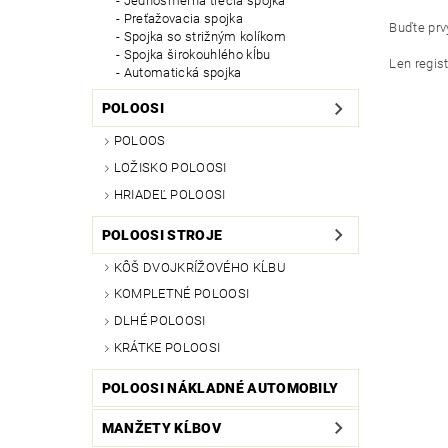
Jednosmerná trecia spojka
Preťažovacia spojka
Buďte prvý
Spojka so strižným kolíkom
Spojka širokouhlého kĺbu
Len regis
Automatická spojka
POLOOSI
POLOOS
LOŽISKO POLOOSI
HRIADEĽ POLOOSI
POLOOSI STROJE
KÔŠ DVOJKRÍŽOVÉHO KĹBU
KOMPLETNÉ POLOOSI
DLHÉ POLOOSI
KRÁTKE POLOOSI
POLOOSI NÁKLADNÉ AUTOMOBILY
MANŽETY KĹBOV