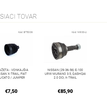
SIACI TOVAR
Kód:
BT5006
Kód:
NI933-U
ŽETA - VONKAJŠIA
NISSAN (29-36-56) E-100
SSAN X-TRAIL, FIAT
URW MURANO 3.5, QASHQAI
UCATO / JUMPER
2.0 DCI, X-TRAIL
€7,50
€85,90