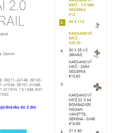
KARDANOVÝ
 2.0
KRÍŽ - 2.5 MM
SEGERKA
€12
TRAIL
40 X 110
KARDANOVÝ
tené
KRÍŽ
€25,90
30 X 55 I/C
ňa: 56mm
(88MM)
KARDANOVÝ
KRÍŽ - 2MM
SEGERKA
€10,60
; 39211-JG74B; 39100-
1-JY04A; 39101-JY04B;
1-01151N; 15-1698; 607-
1042;
KARDANOVÝ
KRÍŽ 22 X 64
BOMBADIER,
bjednávku do 3 dní
NISSAN
VANETTE,
SERENA - GMB
€16,90
27 X 80