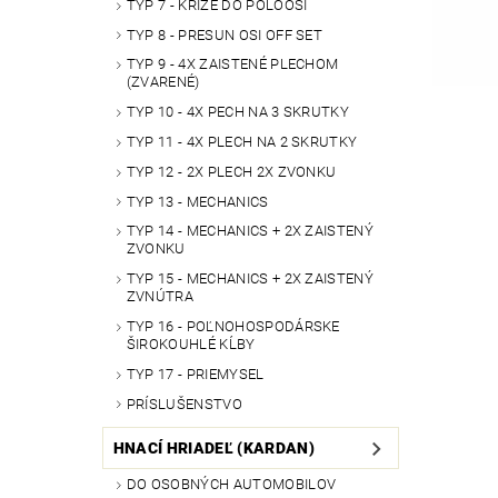
TYP 7 - KRÍŽE DO POLOOSÍ
TYP 8 - PRESUN OSI OFF SET
TYP 9 - 4X ZAISTENÉ PLECHOM
(ZVARENÉ)
TYP 10 - 4X PECH NA 3 SKRUTKY
TYP 11 - 4X PLECH NA 2 SKRUTKY
TYP 12 - 2X PLECH 2X ZVONKU
TYP 13 - MECHANICS
TYP 14 - MECHANICS + 2X ZAISTENÝ
ZVONKU
TYP 15 - MECHANICS + 2X ZAISTENÝ
ZVNÚTRA
TYP 16 - POĽNOHOSPODÁRSKE
ŠIROKOUHLÉ KĹBY
TYP 17 - PRIEMYSEL
PRÍSLUŠENSTVO
HNACÍ HRIADEĽ (KARDAN)
DO OSOBNÝCH AUTOMOBILOV