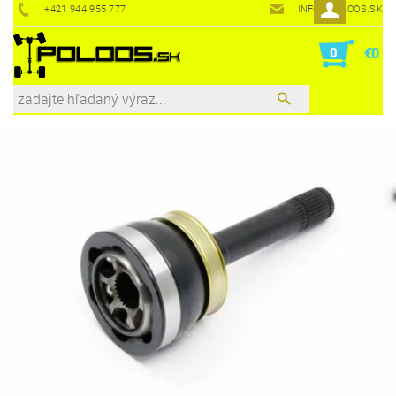
+421 944 955 777
INFO@POLOOS.SK
0
€0