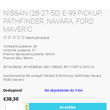
NISSAN (28-27-50) E-99 PICKUP,
PATHFINDER, NAVARA, FORD
MAVERIC
Neohodnotené
Vonkajšie ozubenie: 28
Vnútorné ozubenie: 27
Priemer tesniaceho prsteňa: 50mm
Priemer kĺbu: 99mm
3910058G00; 3910058G60; 3921158G00; 3971135F10; 841016;
Homokinetický kĺb vonkajší NISSAN E-99 PickUp, Pathfinder, Navara,
FORD Maveric
Dostupnosť
Na objednávku do 3 dní
€38,30