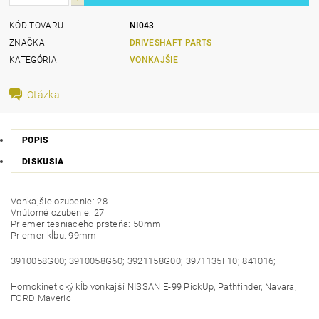
KÓD TOVARU
NI043
ZNAČKA
DRIVESHAFT PARTS
KATEGÓRIA
VONKAJŠIE
Otázka
POPIS
DISKUSIA
Vonkajšie ozubenie: 28
Vnútorné ozubenie: 27
Priemer tesniaceho prsteňa: 50mm
Priemer kĺbu: 99mm
3910058G00; 3910058G60; 3921158G00; 3971135F10; 841016;
Homokinetický kĺb vonkajší NISSAN E-99 PickUp, Pathfinder, Navara,
FORD Maveric