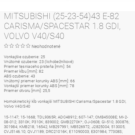
MITSUBISHI (25-23-54)43 E-82
CARISMA/SPACESTAR 1.8 GDI,
VOLVO V40/S40
Neohodnotené
Vonkajšie ozubenie: 25
Vnútorné ozubenie: 23 (lichobežníkové)
Priemer tesniaceho prsteňa [mm]: 54
Priemer kĺbu [mm]: 82
ABS ozubenie: 43
Vnútorný priemer korunky ABS [mm]: 66
Vonkajší priemer korunky ABS [mm]: 78
Priemer otvoru [mm]: 25,5
Homokinetický kĺb vonkajší MITSUBISHI Carisma/Spacestar 1.8 GDI,
Volvo V40/S40
15-1147; 15-1668; TDL9365R; ADC48912; 607-147; CMB45008E; MI-2-
08-012; 3310K; P310K; 839002; GMB2270K*; OJ-0608; GI-510; 300876;
301984; KMB218; 16542; MB297991; MB526972; J2825004; 513005;
CVJ5146.10; QVJ1189; DRC21016K; E11090003; E301984; 77308S;