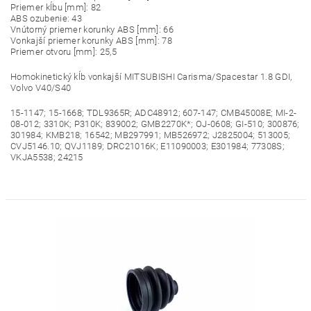
Priemer kĺbu [mm]: 82
ABS ozubenie: 43
Vnútorný priemer korunky ABS [mm]: 66
Vonkajší priemer korunky ABS [mm]: 78
Priemer otvoru [mm]: 25,5
Homokinetický kĺb vonkajší MITSUBISHI Carisma/Spacestar 1.8 GDI,
Volvo V40/S40
15-1147; 15-1668; TDL9365R; ADC48912; 607-147; CMB45008E; MI-2-
08-012; 3310K; P310K; 839002; GMB2270K*; OJ-0608; GI-510; 300876;
301984; KMB218; 16542; MB297991; MB526972; J2825004; 513005;
CVJ5146.10; QVJ1189; DRC21016K; E11090003; E301984; 77308S;
VKJA5538; 24215