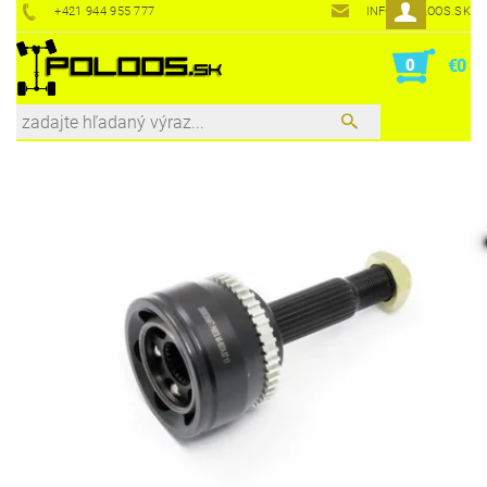
+421 944 955 777
INFO@POLOOS.SK
0
€0