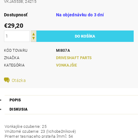
VKJA5538; 24215
Dostupnosť
Na objednávku do 3 dní
€29,20
KÓD TOVARU
MI807A
ZNAČKA
DRIVESHAFT PARTS
KATEGÓRIA
VONKAJŠIE
Otázka
POPIS
DISKUSIA
Vonkajšie ozubenie: 25
Vnútorné ozubenie: 23 (lichobežníkové)
Priemer tesniaceho prsteňa [mm]: 54