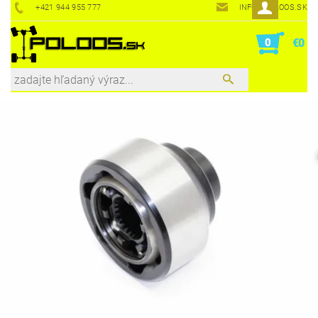
+421 944 955 777
INFO@POLOOS.SK
0
€0