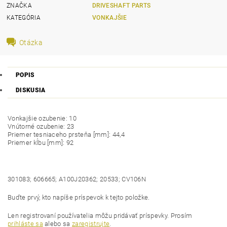
ZNAČKA
DRIVESHAFT PARTS
KATEGÓRIA
VONKAJŠIE
Otázka
POPIS
DISKUSIA
Vonkajšie ozubenie: 10
Vnútorné ozubenie: 23
Priemer tesniaceho prsteňa [mm]: 44,4
Priemer kĺbu [mm]: 92
301083; 606665; A100J20362; 20533; CV106N
Buďte prvý, kto napíše príspevok k tejto položke.
Len registrovaní používatelia môžu pridávať príspevky. Prosím
prihláste sa
alebo sa
zaregistrujte
.