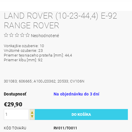
LAND ROVER (10-23-44,4) E-92
RANGE ROVER
Neohodnotené
Vonkajšie ozubenie: 10
Vnútorné ozubenie: 23
Priemer tesniaceho prsteňa [mm]: 44,4
Priemer kĺbu [mm]: 92
301083; 606665; A100J20362; 20533; CV106N
Dostupnosť
Na objednávku do 3 dní
€29,90
KÓD TOVARU
RV011/TO011