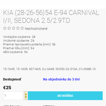
KIA (28-26-56)54 E-94 CARNIVAL
I/II, SEDONA 2.5/2.9TD
Neohodnotené
Vonkajšie ozubenie: 28
Vnútorné ozubenie: 26
Priemer tesniaceho prsteňa [mm]: 56
Priemer kĺbu [mm]: 94
ABS ozubenie: 54
15-1645; 15-1609; 607-645; OJ-0448; 0K55C-22-510A; CVJ5686.10
Dostupnosť
Na objednávku do 3 dní
€25