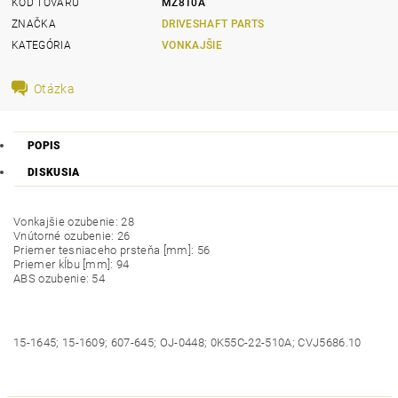
KÓD TOVARU
MZ810A
ZNAČKA
DRIVESHAFT PARTS
KATEGÓRIA
VONKAJŠIE
Otázka
POPIS
DISKUSIA
Vonkajšie ozubenie: 28
Vnútorné ozubenie: 26
Priemer tesniaceho prsteňa [mm]: 56
Priemer kĺbu [mm]: 94
ABS ozubenie: 54
15-1645; 15-1609; 607-645; OJ-0448; 0K55C-22-510A; CVJ5686.10