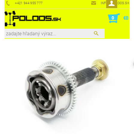
+421 944 955 777
INFO@POLOOS.SK
0
€0