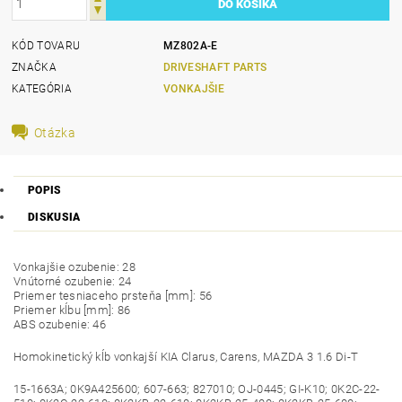
KÓD TOVARU
MZ802A-E
ZNAČKA
DRIVESHAFT PARTS
KATEGÓRIA
VONKAJŠIE
Otázka
POPIS
DISKUSIA
Vonkajšie ozubenie: 28
Vnútorné ozubenie: 24
Priemer tesniaceho prsteňa [mm]: 56
Priemer kĺbu [mm]: 86
ABS ozubenie: 46
Homokinetický kĺb vonkajší KIA Clarus, Carens, MAZDA 3 1.6 Di-T
15-1663A; 0K9A425600; 607-663; 827010; OJ-0445; GI-K10; 0K2C-22-