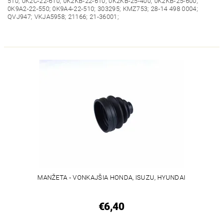
510; 0K2C-22-610; 0K2KB-22-610; 0K2KB-25-400; 0K2KB-25-600;
0K9A2-22-550; 0K9A4-22-510; 303295; KMZ753; 28-14 498 0004;
QVJ947; VKJA5958; 21166; 21-36001;
MANŽETA - VONKAJŠIA HONDA, ISUZU, HYUNDAI
€6,40