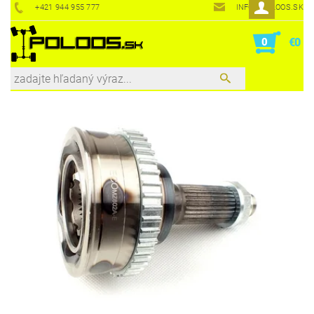
+421 944 955 777
INFO@POLOOS.SK
0
€0