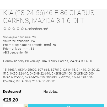
KIA (28-24-56)46 E-86 CLARUS,
CARENS, MAZDA 3 1.6 DI-T
Neohodnotené
Vonkajšie ozubenie: 28
Vnútorné ozubenie: 24
Priemer tesniaceho prsteňa [mm]: 56
Priemer kĺbu [mm]: 86
ABS ozubenie: 46
Homokinetický kĺb vonkajší KIA Clarus, Carens, MAZDA 3 1.6 Di-T
15-1663A; 0K9A425600; 607-663; 827010; OJ-0445; GI-K10; 0K2C-22-
510; 0K2C-22-610; 0K2KB-22-610; 0K2KB-25-400; 0K2KB-25-600;
0K9A2-22-550; 0K9A4-22-510; 303295; KMZ753; 28-14 498 0004;
QVJ947; VKJA5958; 21166; 21-36001;
Dostupnosť
Na dotaz
€25,20