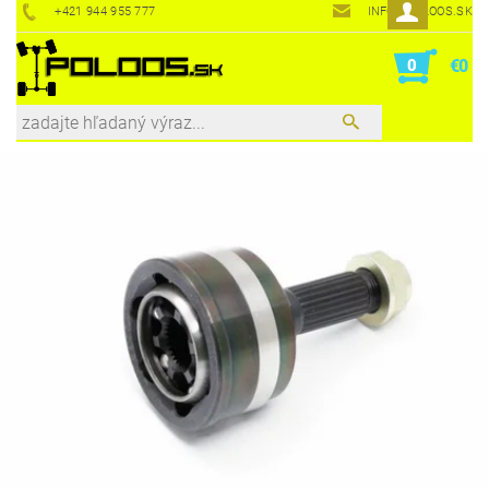
+421 944 955 777
INFO@POLOOS.SK
0
€0