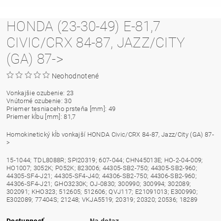
HONDA (23-30-49) E-81,7
CIVIC/CRX 84-87, JAZZ/CITY
(GA) 87->
Neohodnotené
Vonkajšie ozubenie: 23
Vnútorné ozubenie: 30
Priemer tesniaceho prsteňa [mm]: 49
Priemer kĺbu [mm]: 81,7
Homokinetický kĺb vonkajší HONDA Civic/CRX 84-87, Jazz/City (GA) 87-
>
15-1044; TDL8088R; SPI20319; 607-044; CHN45013E; HO-2-04-009;
HO1007; 3052K; P052K; 823006; 44305-SB2-750; 44305-SB2-960;
44305-SF4-J21; 44305-SF4-J40; 44306-SB2-750; 44306-SB2-960;
44306-SF4-J21; GHO3230K; OJ-0830; 300990; 300994; 302089;
302091; KHO323; 512605; 512606; QVJ117; E21091013; E300990;
E302089; 77404S; 21248; VKJA5519; 20319; 20320; 20536; 18289
Dostupnosť
Na dotaz