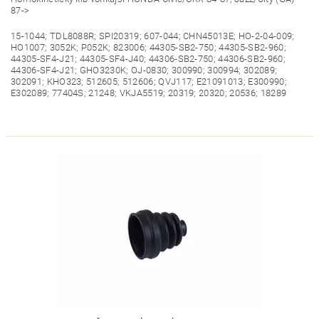
87->
15-1044; TDL8088R; SPI20319; 607-044; CHN45013E; HO-2-04-009;
HO1007; 3052K; P052K; 823006; 44305-SB2-750; 44305-SB2-960;
44305-SF4-J21; 44305-SF4-J40; 44306-SB2-750; 44306-SB2-960;
44306-SF4-J21; GHO3230K; OJ-0830; 300990; 300994; 302089;
302091; KHO323; 512605; 512606; QVJ117; E21091013; E300990;
E302089; 77404S; 21248; VKJA5519; 20319; 20320; 20536; 18289