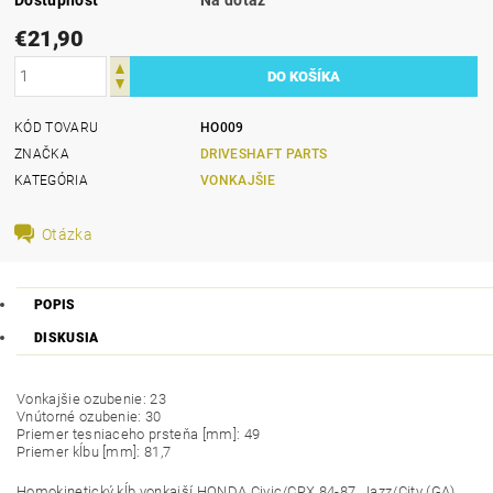
€21,90
KÓD TOVARU
HO009
ZNAČKA
DRIVESHAFT PARTS
KATEGÓRIA
VONKAJŠIE
Otázka
POPIS
DISKUSIA
Vonkajšie ozubenie: 23
Vnútorné ozubenie: 30
Priemer tesniaceho prsteňa [mm]: 49
Priemer kĺbu [mm]: 81,7
Homokinetický kĺb vonkajší HONDA Civic/CRX 84-87, Jazz/City (GA)