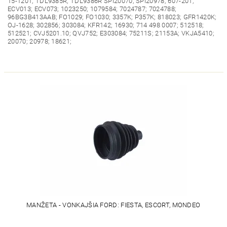
15-1201; TDL9385R; TDL9386R SPI20070; SPI20978; 607-201;
ECV013; ECV073; 1023250; 1079584; 7024787; 7024788;
96BG3B413AAB; FO1029; FO1030; 3357K; P357K; 818023; GFR1420K;
OJ-1628; 302856; 303084; KFR142; 16930; 714 498 0007; 512518;
512521; CVJ5201.10; QVJ752; E303084; 75211S; 21153A; VKJA5410;
20070; 20978; 18621;
MANŽETA - VONKAJŠIA FORD: FIESTA, ESCORT, MONDEO