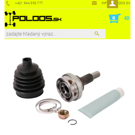
+421 944 955 777
INFO@POLOOS.SK
0
€0