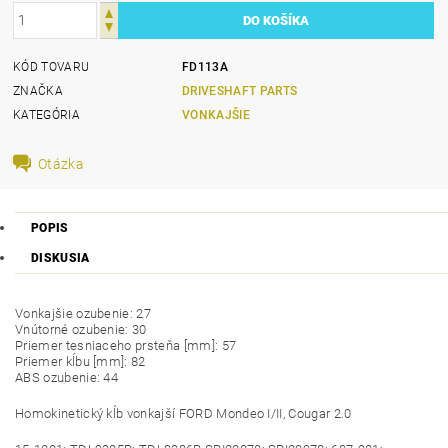
KÓD TOVARU
FD113A
ZNAČKA
DRIVESHAFT PARTS
KATEGÓRIA
VONKAJŠIE
Otázka
POPIS
DISKUSIA
Vonkajšie ozubenie: 27
Vnútorné ozubenie: 30
Priemer tesniaceho prsteňa [mm]: 57
Priemer kĺbu [mm]: 82
ABS ozubenie: 44
Homokinetický kĺb vonkajší FORD Mondeo I/II, Cougar 2.0