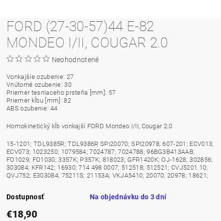
FORD (27-30-57)44 E-82
MONDEO I/II, COUGAR 2.0
Neohodnotené
Vonkajšie ozubenie: 27
Vnútorné ozubenie: 30
Priemer tesniaceho prsteňa [mm]: 57
Priemer kĺbu [mm]: 82
ABS ozubenie: 44
Homokinetický kĺb vonkajší FORD Mondeo I/II, Cougar 2.0
15-1201; TDL9385R; TDL9386R SPI20070; SPI20978; 607-201; ECV013;
ECV073; 1023250; 1079584; 7024787; 7024788; 96BG3B413AAB;
FO1029; FO1030; 3357K; P357K; 818023; GFR1420K; OJ-1628; 302856;
303084; KFR142; 16930; 714 498 0007; 512518; 512521; CVJ5201.10;
QVJ752; E303084; 75211S; 21153A; VKJA5410; 20070; 20978; 18621;
Dostupnosť
Na objednávku do 3 dní
€18,90