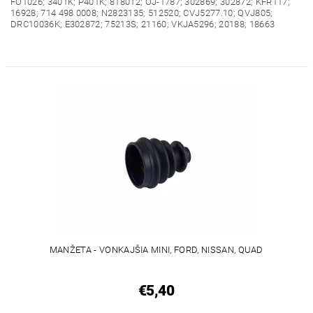
FO1026; 3401K; P401K; 818012; OJ-1787; 302869; 302872; KFR117;
16928; 714 498 0008; N2823135; 512520; CVJ5277.10; QVJ805;
DRC10036K; E302872; 75213S; 21160; VKJA5296; 20188; 18663
MANŽETA - VONKAJŠIA MINI, FORD, NISSAN, QUAD
€5,40