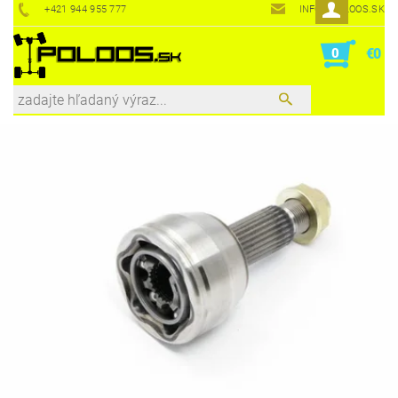
+421 944 955 777
INFO@POLOOS.SK
0
€0