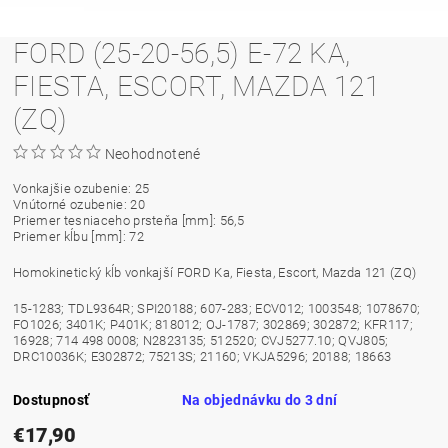
FORD (25-20-56,5) E-72 KA,
FIESTA, ESCORT, MAZDA 121
(ZQ)
Neohodnotené
Vonkajšie ozubenie: 25
Vnútorné ozubenie: 20
Priemer tesniaceho prsteňa [mm]: 56,5
Priemer kĺbu [mm]: 72
Homokinetický kĺb vonkajší FORD Ka, Fiesta, Escort, Mazda 121 (ZQ)
15-1283; TDL9364R; SPI20188; 607-283; ECV012; 1003548; 1078670;
FO1026; 3401K; P401K; 818012; OJ-1787; 302869; 302872; KFR117;
16928; 714 498 0008; N2823135; 512520; CVJ5277.10; QVJ805;
DRC10036K; E302872; 75213S; 21160; VKJA5296; 20188; 18663
Dostupnosť
Na objednávku do 3 dní
€17,90