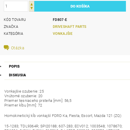
KÓD TOVARU
FD807-E
ZNAČKA
DRIVESHAFT PARTS
KATEGÓRIA
VONKAJŠIE
Otázka
POPIS
DISKUSIA
Vonkajšie ozubenie: 25
Vnútorné ozubenie: 20
Priemer tesniaceho prsteňa [mm]: 56,5
Priemer kĺbu [mm]: 72
Homokinetický kĺb vonkajší FORD Ka, Fiesta, Escort, Mazda 121 (ZQ)
15-1283; TDL9364R; SPI20188; 607-283; ECV012; 1003548; 1078670;