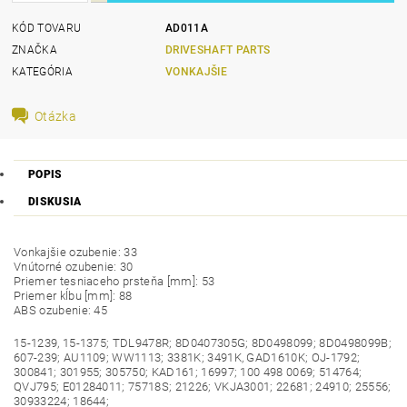
KÓD TOVARU
AD011A
ZNAČKA
DRIVESHAFT PARTS
KATEGÓRIA
VONKAJŠIE
Otázka
POPIS
DISKUSIA
Vonkajšie ozubenie: 33
Vnútorné ozubenie: 30
Priemer tesniaceho prsteňa [mm]: 53
Priemer kĺbu [mm]: 88
ABS ozubenie: 45
15-1239, 15-1375; TDL9478R; 8D0407305G; 8D0498099; 8D0498099B;
607-239; AU1109; WW1113; 3381K; 3491K, GAD1610K; OJ-1792;
300841; 301955; 305750; KAD161; 16997; 100 498 0069; 514764;
QVJ795; E01284011; 75718S; 21226; VKJA3001; 22681; 24910; 25556;
30933224; 18644;