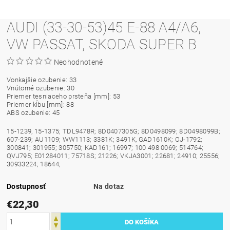
AUDI (33-30-53)45 E-88 A4/A6,
VW PASSAT, SKODA SUPER B
Neohodnotené
Vonkajšie ozubenie: 33
Vnútorné ozubenie: 30
Priemer tesniaceho prsteňa [mm]: 53
Priemer kĺbu [mm]: 88
ABS ozubenie: 45
15-1239, 15-1375; TDL9478R; 8D0407305G; 8D0498099; 8D0498099B;
607-239; AU1109; WW1113; 3381K; 3491K, GAD1610K; OJ-1792;
300841; 301955; 305750; KAD161; 16997; 100 498 0069; 514764;
QVJ795; E01284011; 75718S; 21226; VKJA3001; 22681; 24910; 25556;
30933224; 18644;
Dostupnosť
Na dotaz
€22,30