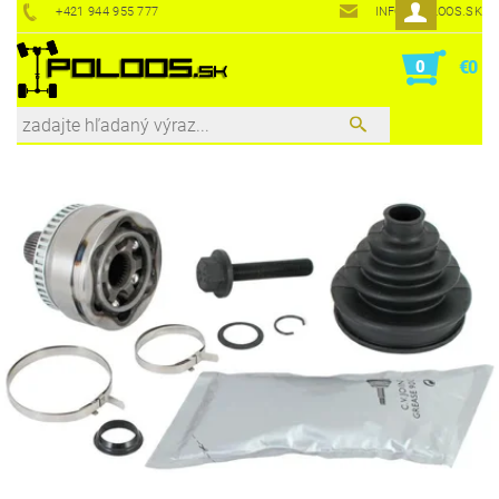
+421 944 955 777
INFO@POLOOS.SK
0
€0