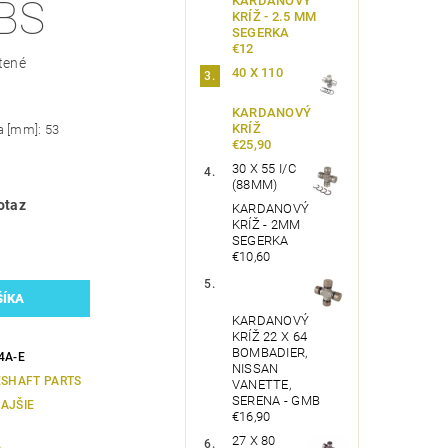
KARDANOVÝ
ABS
KRÍŽ - 2.5 MM
SEGERKA
€12
tené
40 X 110
KARDANOVÝ
KRÍŽ
a [mm]: 53
€25,90
30 X 55 I/C
(88MM)
otaz
KARDANOVÝ
KRÍŽ - 2MM
SEGERKA
€10,60
KARDANOVÝ
KRÍŽ 22 X 64
BOMBADIER,
4A-E
NISSAN
ESHAFT PARTS
VANETTE,
SERENA - GMB
AJŠIE
€16,90
27 X 80