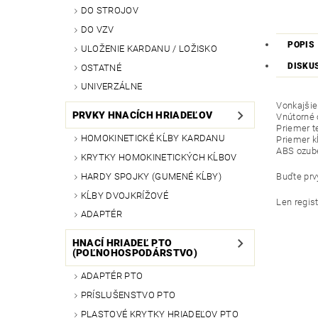
DO STROJOV
DO VZV
POPIS
ULOŽENIE KARDANU / LOŽISKO
DISKU
OSTATNÉ
UNIVERZÁLNE
Vonkajšie
PRVKY HNACÍCH HRIADEĽOV
Vnútorné 
Priemer t
HOMOKINETICKÉ KĹBY KARDANU
Priemer k
ABS ozube
KRYTKY HOMOKINETICKÝCH KĹBOV
HARDY SPOJKY (GUMENÉ KĹBY)
Buďte prvý
KĹBY DVOJKRÍŽOVÉ
Len regis
ADAPTÉR
HNACÍ HRIADEĽ PTO
(POĽNOHOSPODÁRSTVO)
ADAPTÉR PTO
PRÍSLUŠENSTVO PTO
PLASTOVÉ KRYTKY HRIADEĽOV PTO