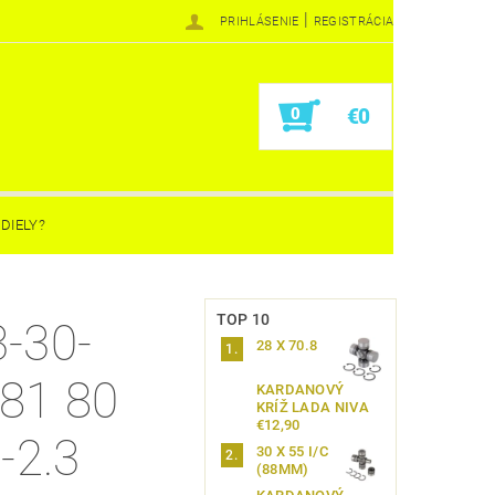
|
PRIHLÁSENIE
REGISTRÁCIA
0
€0
DIELY?
TOP 10
3-30-
28 X 70.8
-81 80
KARDANOVÝ
KRÍŽ LADA NIVA
€12,90
6-2.3
30 X 55 I/C
(88MM)