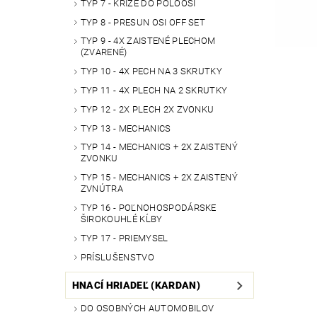
TYP 7 - KRÍŽE DO POLOOSÍ
TYP 8 - PRESUN OSI OFF SET
TYP 9 - 4X ZAISTENÉ PLECHOM
(ZVARENÉ)
TYP 10 - 4X PECH NA 3 SKRUTKY
TYP 11 - 4X PLECH NA 2 SKRUTKY
TYP 12 - 2X PLECH 2X ZVONKU
TYP 13 - MECHANICS
TYP 14 - MECHANICS + 2X ZAISTENÝ
ZVONKU
TYP 15 - MECHANICS + 2X ZAISTENÝ
ZVNÚTRA
TYP 16 - POĽNOHOSPODÁRSKE
ŠIROKOUHLÉ KĹBY
TYP 17 - PRIEMYSEL
PRÍSLUŠENSTVO
HNACÍ HRIADEĽ (KARDAN)
DO OSOBNÝCH AUTOMOBILOV