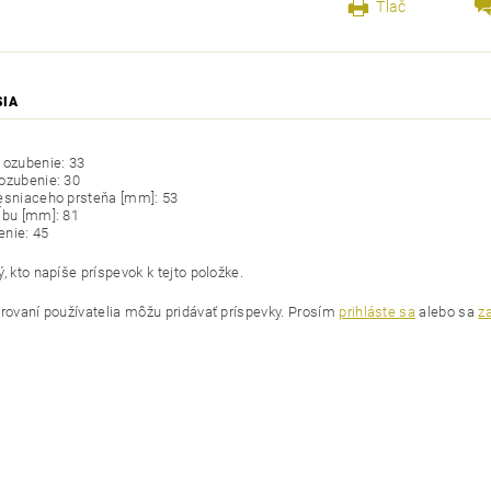
Tlač
SIA
 ozubenie: 33
ozubenie: 30
esniaceho prsteňa [mm]: 53
ĺbu [mm]: 81
nie: 45
, kto napíše príspevok k tejto položke.
trovaní používatelia môžu pridávať príspevky. Prosím
prihláste sa
alebo sa
za