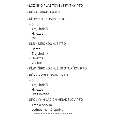
LOŽISKO PLASTOVEJ KRYTKY PTO
RÚRA HRIADEĽA PTO
KĹBY PTO KOMPLETNÉ
Citrón
Trojuholník
Hviezda
Iné
KĹBY ŠIROKOUHLÉ PTO
Citrón
Trojuholník
Hviezda
Vidlice
KĹBY ŠIROKOUHLÉ 50 STUPŇOV PTO
RÚRY PROFILOVANÉ PTO
Citrón
Trojuholník
Hviezda
Drážkované
SPOJKY HNACÍCH HRIADEĽOV PTO
Trecia spojka
Jednosmerná spojka