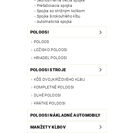
Jednosmerná trecia spojka
Preťažovacia spojka
Spojka so strižným kolíkom
Spojka širokouhlého kĺbu
Automatická spojka
POLOOSI
POLOOS
LOŽISKO POLOOSI
HRIADEĽ POLOOSI
POLOOSI STROJE
KÔŠ DVOJKRÍŽOVÉHO KĹBU
KOMPLETNÉ POLOOSI
DLHÉ POLOOSI
KRÁTKE POLOOSI
POLOOSI NÁKLADNÉ AUTOMOBILY
MANŽETY KĹBOV