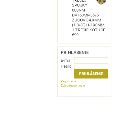
TRECEJ
SPOJKY
600NM
D=160MM, 6/6
ZUBOV 34.9MM
(1 3/8") H-190MM,
1 TRECIE KOTÚČE
€99
PRIHLÁSENIE
E-mail
Heslo
Registrácia
Zabudnuté heslo