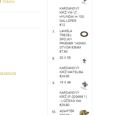
Otázka
KARDANOVÝ
KRÍŽ VW LT,
HYUNDAI H-100,
GALLOPER
€12
LAMELA
TRECEJ
SPOJKY
PRIEMER 140MM,
OTVOR 85MM
€7,60
20 X 55
KARDANOVÝ
KRÍŽ MATSUBA
registrujte
.
€24,90
19 X 48
KARDANOVÝ
KRÍŽ (F-200698.1)
- LOŽISKÁ INA
€29,80
ADAPTÉR