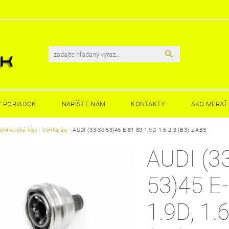
 PORIADOK
NAPÍŠTE NÁM
KONTAKTY
AKO MERAŤ 
kinetické kĺby
Vonkajšie
AUDI (33-30-53)45 E-81 80 1.9D, 1.6-2.3 (B3) z ABS
AUDI (3
53)45 E
1.9D, 1.