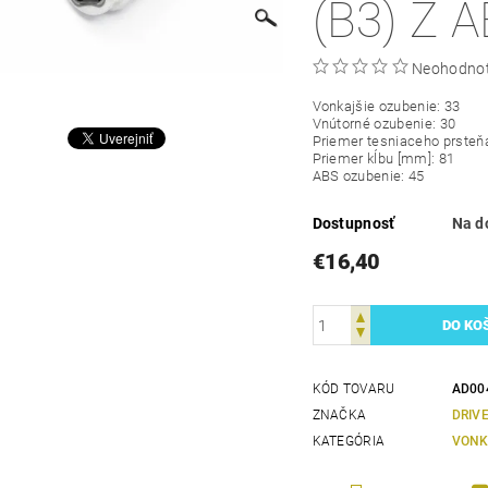
(B3) Z 
Neohodno
Vonkajšie ozubenie: 33
Vnútorné ozubenie: 30
Priemer tesniaceho prsteň
Priemer kĺbu [mm]: 81
ABS ozubenie: 45
Dostupnosť
Na d
€16,40
KÓD TOVARU
AD00
ZNAČKA
DRIV
KATEGÓRIA
VONK