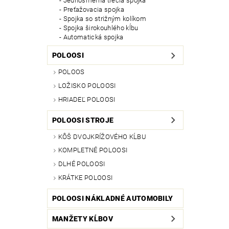
Jednosmerná trecia spojka
Preťažovacia spojka
Spojka so strižným kolíkom
Spojka širokouhlého kĺbu
Automatická spojka
POLOOSI
POLOOS
LOŽISKO POLOOSI
HRIADEĽ POLOOSI
POLOOSI STROJE
KÔŠ DVOJKRÍŽOVÉHO KĹBU
KOMPLETNÉ POLOOSI
DLHÉ POLOOSI
KRÁTKE POLOOSI
POLOOSI NÁKLADNÉ AUTOMOBILY
MANŽETY KĹBOV