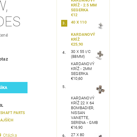
KARDANOVÝ
W,
KRÍŽ - 2.5 MM
SEGERKA
€12
DES
40 X 110
KARDANOVÝ
tené
KRÍŽ
€25,90
30 X 55 I/C
(88MM)
otaz
KARDANOVÝ
KRÍŽ - 2MM
SEGERKA
€10,60
KARDANOVÝ
KRÍŽ 22 X 64
0L
BOMBADIER,
NISSAN
ESHAFT PARTS
VANETTE,
AJŠÍCH
SERENA - GMB
€16,90
27 X 80
Otázka