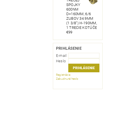
TRECEJ
SPOJKY
600NM
D=160MM, 6/6
ZUBOV 34.9MM
(1 3/8") H-190MM,
1 TRECIE KOTÚČE
€99
PRIHLÁSENIE
E-mail
Heslo
Registrácia
Zabudnuté heslo