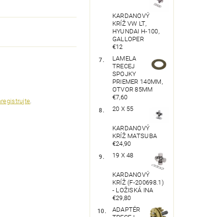
KARDANOVÝ
KRÍŽ VW LT,
HYUNDAI H-100,
GALLOPER
€12
LAMELA
TRECEJ
SPOJKY
PRIEMER 140MM,
OTVOR 85MM
€7,60
registrujte
.
20 X 55
KARDANOVÝ
KRÍŽ MATSUBA
€24,90
19 X 48
KARDANOVÝ
KRÍŽ (F-200698.1)
- LOŽISKÁ INA
€29,80
ADAPTÉR