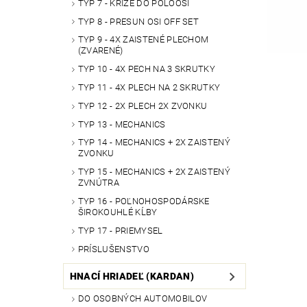
TYP 7 - KRÍŽE DO POLOOSÍ
TYP 8 - PRESUN OSI OFF SET
TYP 9 - 4X ZAISTENÉ PLECHOM
(ZVARENÉ)
TYP 10 - 4X PECH NA 3 SKRUTKY
TYP 11 - 4X PLECH NA 2 SKRUTKY
TYP 12 - 2X PLECH 2X ZVONKU
TYP 13 - MECHANICS
TYP 14 - MECHANICS + 2X ZAISTENÝ
ZVONKU
TYP 15 - MECHANICS + 2X ZAISTENÝ
ZVNÚTRA
TYP 16 - POĽNOHOSPODÁRSKE
ŠIROKOUHLÉ KĹBY
TYP 17 - PRIEMYSEL
PRÍSLUŠENSTVO
HNACÍ HRIADEĽ (KARDAN)
DO OSOBNÝCH AUTOMOBILOV