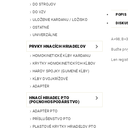
DO STROJOV
DO VZV
POPIS
ULOŽENIE KARDANU / LOŽISKO
DISKU
OSTATNÉ
UNIVERZÁLNE
A=98, B=3
PRVKY HNACÍCH HRIADEĽOV
Buďte prvý
HOMOKINETICKÉ KĹBY KARDANU
Len regis
KRYTKY HOMOKINETICKÝCH KĹBOV
HARDY SPOJKY (GUMENÉ KĹBY)
KĹBY DVOJKRÍŽOVÉ
ADAPTÉR
HNACÍ HRIADEĽ PTO
(POĽNOHOSPODÁRSTVO)
ADAPTÉR PTO
PRÍSLUŠENSTVO PTO
PLASTOVÉ KRYTKY HRIADEĽOV PTO