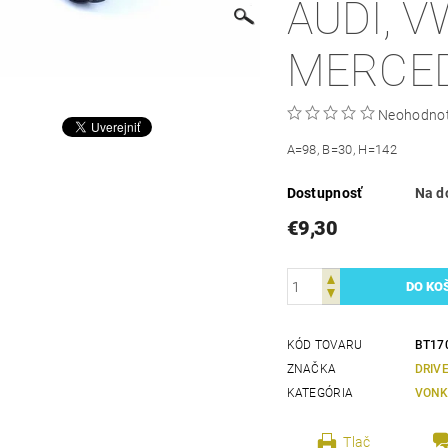
AUDI, V
MERCE
Neohodno
A=98, B=30, H=142
Dostupnosť
Na d
€9,30
KÓD TOVARU
BT17
ZNAČKA
DRIV
KATEGÓRIA
VONK
Tlač