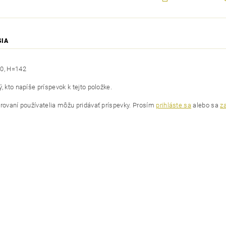
SIA
0, H=142
, kto napíše príspevok k tejto položke.
trovaní používatelia môžu pridávať príspevky. Prosím
prihláste sa
alebo sa
za