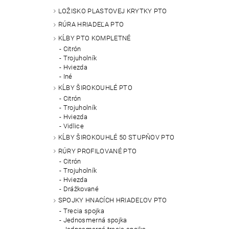
LOŽISKO PLASTOVEJ KRYTKY PTO
RÚRA HRIADEĽA PTO
KĹBY PTO KOMPLETNÉ
Citrón
Trojuholník
Hviezda
Iné
KĹBY ŠIROKOUHLÉ PTO
Citrón
Trojuholník
Hviezda
Vidlice
KĹBY ŠIROKOUHLÉ 50 STUPŇOV PTO
RÚRY PROFILOVANÉ PTO
Citrón
Trojuholník
Hviezda
Drážkované
SPOJKY HNACÍCH HRIADEĽOV PTO
Trecia spojka
Jednosmerná spojka