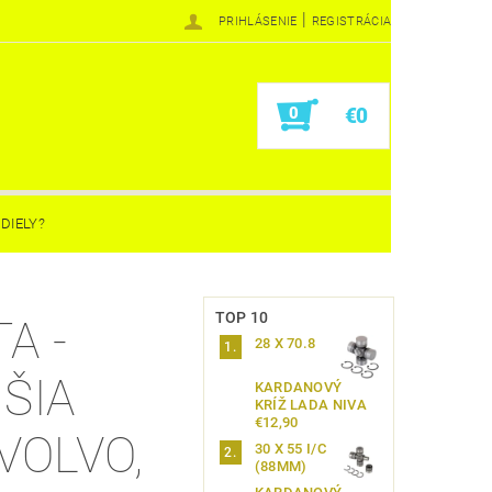
|
PRIHLÁSENIE
REGISTRÁCIA
0
€0
DIELY?
TOP 10
A -
28 X 70.8
ŠIA
KARDANOVÝ
KRÍŽ LADA NIVA
€12,90
VOLVO,
30 X 55 I/C
(88MM)