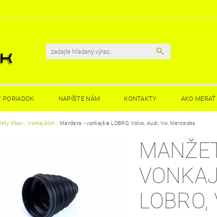
 PORIADOK
NAPÍŠTE NÁM
KONTAKTY
AKO MERAŤ 
ety kĺbov
Vonkajších
Manžeta - vonkajšia LOBRO, Volvo, Audi, Vw, Mercedes
MANŽET
VONKAJ
LOBRO, 