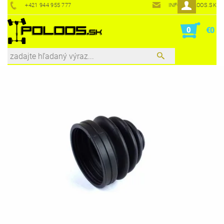
+421 944 955 777
INFO@POLOOS.SK
0
€0