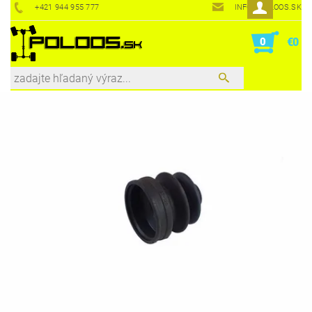
+421 944 955 777
INFO@POLOOS.SK
0
€0