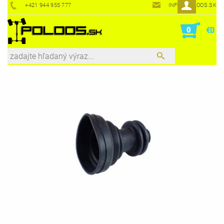
+421 944 955 777
INFO@POLOOS.SK
0
€0