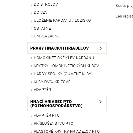
DO STROJOV
Buďte prvý
DO VZV
Len regis
ULOŽENIE KARDANU / LOŽISKO
OSTATNÉ
UNIVERZÁLNE
PRVKY HNACÍCH HRIADEĽOV
HOMOKINETICKÉ KĹBY KARDANU
KRYTKY HOMOKINETICKÝCH KĹBOV
HARDY SPOJKY (GUMENÉ KĹBY)
KĹBY DVOJKRÍŽOVÉ
ADAPTÉR
HNACÍ HRIADEĽ PTO
(POĽNOHOSPODÁRSTVO)
ADAPTÉR PTO
PRÍSLUŠENSTVO PTO
PLASTOVÉ KRYTKY HRIADEĽOV PTO