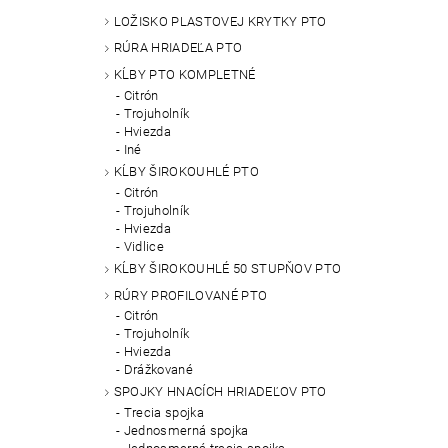
LOŽISKO PLASTOVEJ KRYTKY PTO
RÚRA HRIADEĽA PTO
KĹBY PTO KOMPLETNÉ
Citrón
Trojuholník
Hviezda
Iné
KĹBY ŠIROKOUHLÉ PTO
Citrón
Trojuholník
Hviezda
Vidlice
KĹBY ŠIROKOUHLÉ 50 STUPŇOV PTO
RÚRY PROFILOVANÉ PTO
Citrón
Trojuholník
Hviezda
Drážkované
SPOJKY HNACÍCH HRIADEĽOV PTO
Trecia spojka
Jednosmerná spojka