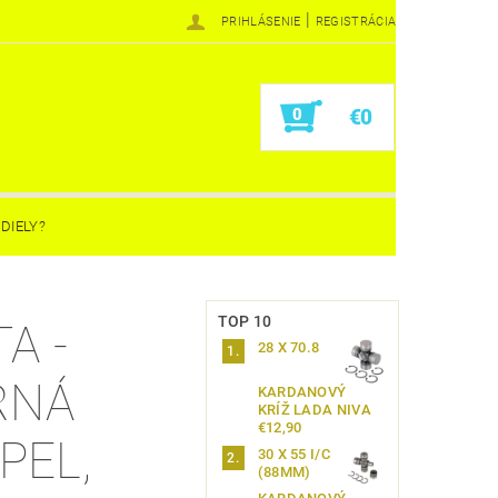
|
PRIHLÁSENIE
REGISTRÁCIA
0
€0
DIELY?
TOP 10
A -
28 X 70.8
RNÁ
KARDANOVÝ
KRÍŽ LADA NIVA
€12,90
PEL,
30 X 55 I/C
(88MM)