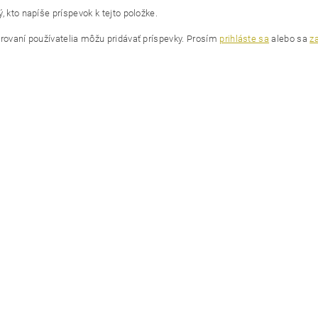
, kto napíše príspevok k tejto položke.
trovaní používatelia môžu pridávať príspevky. Prosím
prihláste sa
alebo sa
za