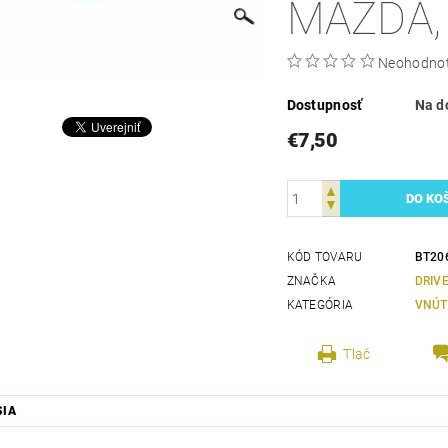
MAZDA,
Neohodno
Dostupnosť
Na d
€7,50
KÓD TOVARU
BT20
ZNAČKA
DRIV
KATEGÓRIA
VNÚT
Tlač
SIA