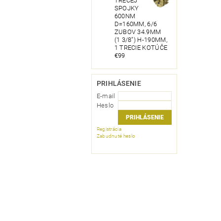
TRECEJ
SPOJKY
600NM
D=160MM, 6/6
ZUBOV 34.9MM
(1 3/8") H-190MM,
1 TRECIE KOTÚČE
€99
PRIHLÁSENIE
E-mail
Heslo
Registrácia
Zabudnuté heslo