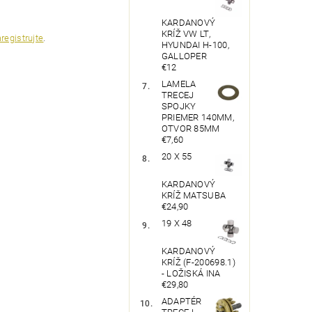
KARDANOVÝ
KRÍŽ VW LT,
registrujte
.
HYUNDAI H-100,
GALLOPER
€12
LAMELA
TRECEJ
SPOJKY
PRIEMER 140MM,
OTVOR 85MM
€7,60
20 X 55
KARDANOVÝ
KRÍŽ MATSUBA
€24,90
19 X 48
KARDANOVÝ
KRÍŽ (F-200698.1)
- LOŽISKÁ INA
€29,80
ADAPTÉR