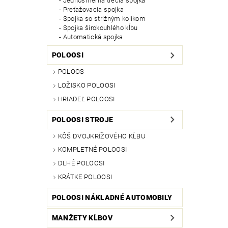
Jednosmerná trecia spojka
Preťažovacia spojka
Spojka so strižným kolíkom
Spojka širokouhlého kĺbu
Automatická spojka
POLOOSI
POLOOS
LOŽISKO POLOOSI
HRIADEĽ POLOOSI
POLOOSI STROJE
KÔŠ DVOJKRÍŽOVÉHO KĹBU
KOMPLETNÉ POLOOSI
DLHÉ POLOOSI
KRÁTKE POLOOSI
POLOOSI NÁKLADNÉ AUTOMOBILY
MANŽETY KĹBOV