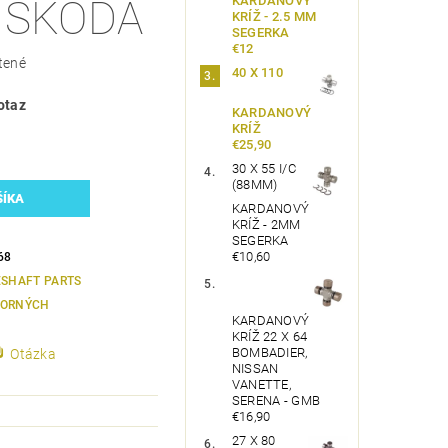
KARDANOVÝ
 SKODA
KRÍŽ - 2.5 MM
SEGERKA
€12
tené
40 X 110
otaz
KARDANOVÝ
KRÍŽ
€25,90
30 X 55 I/C
(88MM)
KARDANOVÝ
KRÍŽ - 2MM
SEGERKA
€10,60
68
ESHAFT PARTS
ORNÝCH
KARDANOVÝ
KRÍŽ 22 X 64
BOMBADIER,
Otázka
NISSAN
VANETTE,
SERENA - GMB
€16,90
27 X 80