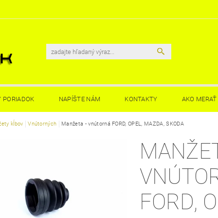
 PORIADOK
NAPÍŠTE NÁM
KONTAKTY
AKO MERAŤ 
ety kĺbov
Vnútorných
Manžeta - vnútorná FORD, OPEL, MAZDA, SKODA
MANŽET
VNÚTO
FORD, O