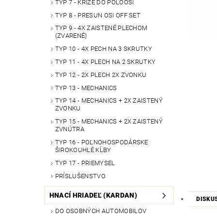
TYP 7 - KRÍŽE DO POLOOSÍ
TYP 8 - PRESUN OSI OFF SET
TYP 9 - 4X ZAISTENÉ PLECHOM
(ZVARENÉ)
TYP 10 - 4X PECH NA 3 SKRUTKY
TYP 11 - 4X PLECH NA 2 SKRUTKY
TYP 12 - 2X PLECH 2X ZVONKU
TYP 13 - MECHANICS
TYP 14 - MECHANICS + 2X ZAISTENÝ
ZVONKU
TYP 15 - MECHANICS + 2X ZAISTENÝ
ZVNÚTRA
TYP 16 - POĽNOHOSPODÁRSKE
ŠIROKOUHLÉ KĹBY
TYP 17 - PRIEMYSEL
PRÍSLUŠENSTVO
HNACÍ HRIADEĽ (KARDAN)
DISKU
DO OSOBNÝCH AUTOMOBILOV