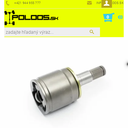
+421 944 955 777
INFO@POLOOS.SK
0
€0