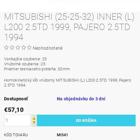
MITSUBISHI (25-25-32) INNER (L)
L200 2.5TD 1999, PAJERO 2.5TD
1994
Neohodnotené
Vonkajšie ozubenie: 25
Vnútorné ozubenie: 25
Priemer tesniaceho prsteňa: 32mm
Homokinetický kĺb vnútorný MITSUBISHI (L) L200 2.5TD 1999, Pajero
2.5TD 1994
Dostupnosť
Na objednávku do 3 dní
€57,10
KÓD TOVARU
MI541