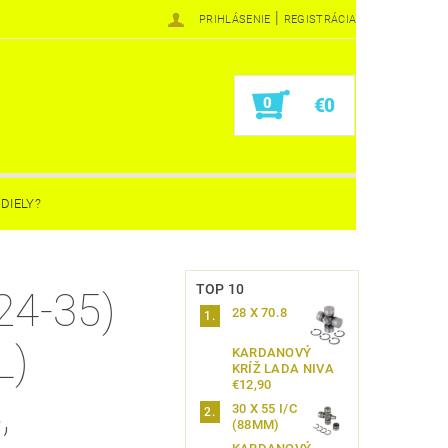
|
PRIHLÁSENIE
REGISTRÁCIA
0
€0
DIELY?
TOP 10
24-35)
28 X 70.8
L)
KARDANOVÝ
KRÍŽ LADA NIVA
€12,90
,
30 X 55 I/C
(88MM)