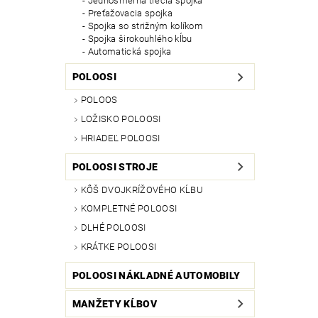
Jednosmerná trecia spojka
Preťažovacia spojka
Spojka so strižným kolíkom
Spojka širokouhlého kĺbu
Automatická spojka
POLOOSI
POLOOS
LOŽISKO POLOOSI
HRIADEĽ POLOOSI
POLOOSI STROJE
KÔŠ DVOJKRÍŽOVÉHO KĹBU
KOMPLETNÉ POLOOSI
DLHÉ POLOOSI
KRÁTKE POLOOSI
POLOOSI NÁKLADNÉ AUTOMOBILY
MANŽETY KĹBOV