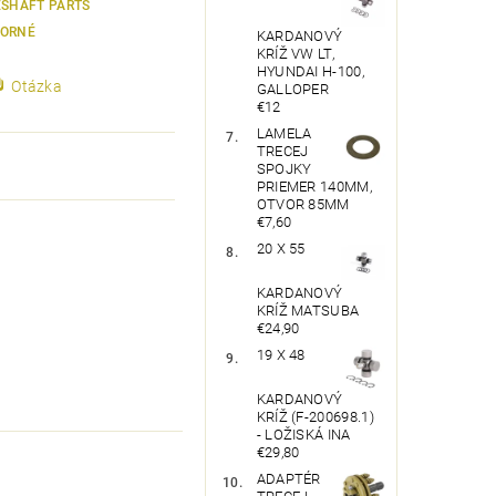
ESHAFT PARTS
ORNÉ
KARDANOVÝ
KRÍŽ VW LT,
HYUNDAI H-100,
Otázka
GALLOPER
€12
LAMELA
TRECEJ
SPOJKY
PRIEMER 140MM,
OTVOR 85MM
€7,60
20 X 55
KARDANOVÝ
KRÍŽ MATSUBA
€24,90
19 X 48
KARDANOVÝ
KRÍŽ (F-200698.1)
- LOŽISKÁ INA
€29,80
ADAPTÉR