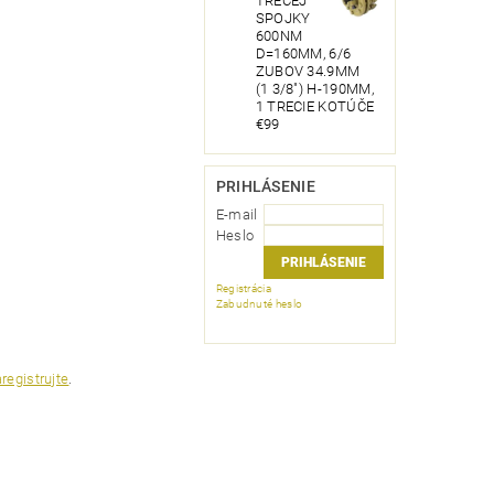
TRECEJ
SPOJKY
600NM
D=160MM, 6/6
ZUBOV 34.9MM
(1 3/8") H-190MM,
1 TRECIE KOTÚČE
€99
PRIHLÁSENIE
E-mail
Heslo
Registrácia
Zabudnuté heslo
registrujte
.