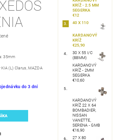
KARDANOVÝ
XEDOS
KRÍŽ - 2.5 MM
SEGERKA
€12
ENIA
40 X 110
KARDANOVÝ
tené
KRÍŽ
€25,90
30 X 55 I/C
ňa: 35mm
(88MM)
KARDANOVÝ
 KIA (L) Clarus, MAZDA
KRÍŽ - 2MM
SEGERKA
€10,60
bjednávku do 3 dní
KARDANOVÝ
KRÍŽ 22 X 64
BOMBADIER,
NISSAN
VANETTE,
SERENA - GMB
€16,90
1
27 X 80