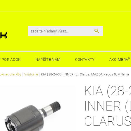
 PORIADOK
NAPÍŠTE NÁM
KONTAKTY
AKO MERAŤ 
kinetické kĺby
Vnútorné
KIA (28-24-35) INNER (L) Clarus, MAZDA Xedos 9, Millenia
KIA (28-
INNER (
CLARUS