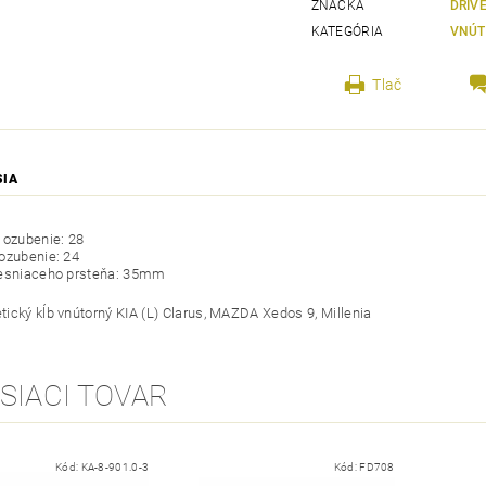
ZNAČKA
DRIV
KATEGÓRIA
VNÚT
Tlač
SIA
 ozubenie: 28
ozubenie: 24
tesniaceho prsteňa: 35mm
ický kĺb vnútorný KIA (L) Clarus, MAZDA Xedos 9, Millenia
SIACI TOVAR
Kód:
KA-8-901.0-3
Kód:
FD708