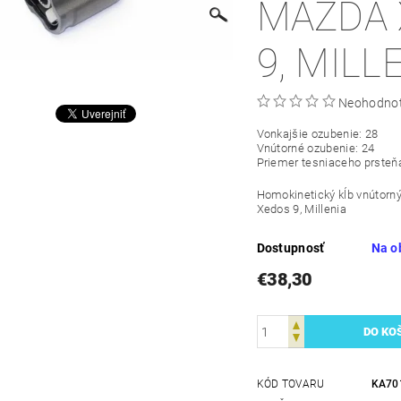
MAZDA 
9, MILL
Neohodno
Vonkajšie ozubenie: 28
Vnútorné ozubenie: 24
Priemer tesniaceho prste
Homokinetický kĺb vnútorný
Xedos 9, Millenia
Dostupnosť
Na o
€38,30
KÓD TOVARU
KA70