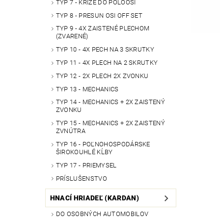
TYP 7 - KRÍŽE DO POLOOSÍ
TYP 8 - PRESUN OSI OFF SET
TYP 9 - 4X ZAISTENÉ PLECHOM
(ZVARENÉ)
TYP 10 - 4X PECH NA 3 SKRUTKY
TYP 11 - 4X PLECH NA 2 SKRUTKY
TYP 12 - 2X PLECH 2X ZVONKU
TYP 13 - MECHANICS
TYP 14 - MECHANICS + 2X ZAISTENÝ
ZVONKU
TYP 15 - MECHANICS + 2X ZAISTENÝ
ZVNÚTRA
TYP 16 - POĽNOHOSPODÁRSKE
ŠIROKOUHLÉ KĹBY
TYP 17 - PRIEMYSEL
PRÍSLUŠENSTVO
HNACÍ HRIADEĽ (KARDAN)
DO OSOBNÝCH AUTOMOBILOV