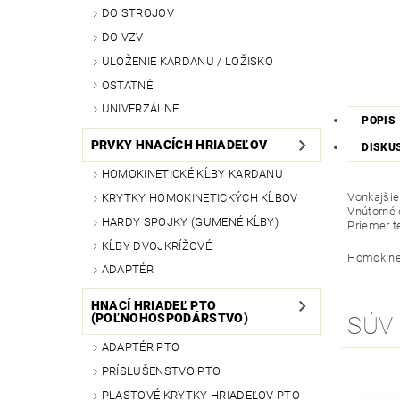
DO STROJOV
DO VZV
ULOŽENIE KARDANU / LOŽISKO
OSTATNÉ
UNIVERZÁLNE
POPIS
PRVKY HNACÍCH HRIADEĽOV
DISKU
HOMOKINETICKÉ KĹBY KARDANU
Vonkajšie
KRYTKY HOMOKINETICKÝCH KĹBOV
Vnútorné 
HARDY SPOJKY (GUMENÉ KĹBY)
Priemer 
KĹBY DVOJKRÍŽOVÉ
Homokinet
ADAPTÉR
HNACÍ HRIADEĽ PTO
(POĽNOHOSPODÁRSTVO)
SÚVI
ADAPTÉR PTO
PRÍSLUŠENSTVO PTO
PLASTOVÉ KRYTKY HRIADEĽOV PTO