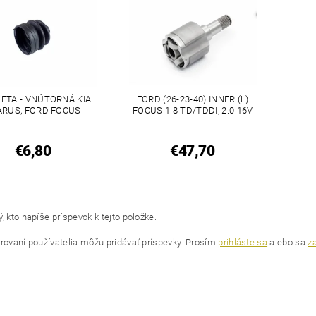
ETA - VNÚTORNÁ KIA
FORD (26-23-40) INNER (L)
ARUS, FORD FOCUS
FOCUS 1.8 TD/TDDI, 2.0 16V
€6,80
€47,70
, kto napíše príspevok k tejto položke.
trovaní používatelia môžu pridávať príspevky. Prosím
prihláste sa
alebo sa
za