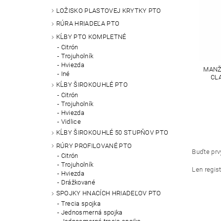
LOŽISKO PLASTOVEJ KRYTKY PTO
RÚRA HRIADEĽA PTO
KĹBY PTO KOMPLETNÉ
Citrón
Trojuholník
Hviezda
MANŽ
Iné
CL
KĹBY ŠIROKOUHLÉ PTO
Citrón
Trojuholník
Hviezda
Vidlice
KĹBY ŠIROKOUHLÉ 50 STUPŇOV PTO
RÚRY PROFILOVANÉ PTO
Buďte prvý
Citrón
Trojuholník
Len regis
Hviezda
Drážkované
SPOJKY HNACÍCH HRIADEĽOV PTO
Trecia spojka
Jednosmerná spojka