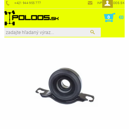
+421 944 955 777
INFO@POLOOS.SK
0
€0