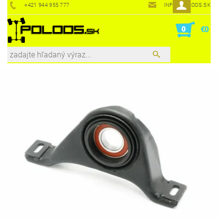
+421 944 955 777
INFO@POLOOS.SK
0
€0