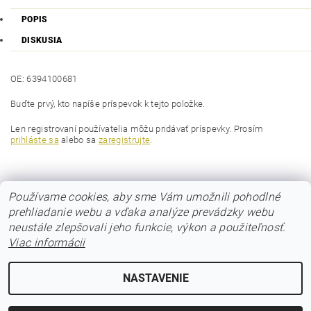
POPIS
DISKUSIA
OE: 6394100681
Buďte prvý, kto napíše príspevok k tejto položke.
Len registrovaní používatelia môžu pridávať príspevky. Prosím
prihláste sa
alebo sa
zaregistrujte
.
Používame cookies, aby sme Vám umožnili pohodlné
prehliadanie webu a vďaka analýze prevádzky webu
neustále zlepšovali jeho funkcie, výkon a použiteľnosť.
Viac informácii
© 2017 Poloos.sk
NASTAVENIE
Upraviť nastavenie cookies
2026 © POLOOS.sk, všetky práva vyhradené