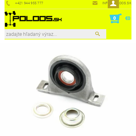
+421 944 955 777
INFO@POLOOS.SK
0
€0