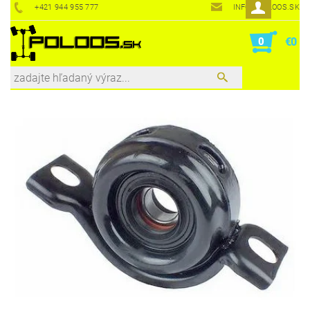
+421 944 955 777
INFO@POLOOS.SK
0
€0